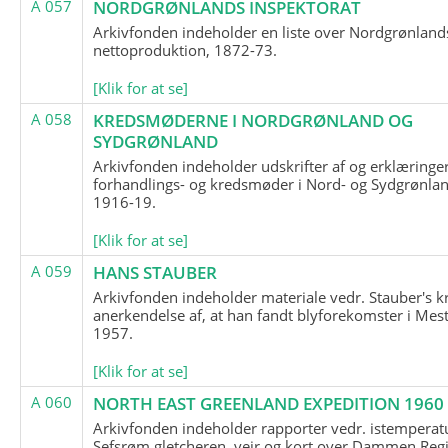
A 057
NORDGRØNLANDS INSPEKTORAT
Arkivfonden indeholder en liste over Nordgrønland
nettoproduktion, 1872-73.
[Klik for at se]
A 058
KREDSMØDERNE I NORDGRØNLAND OG
SYDGRØNLAND
Arkivfonden indeholder udskrifter af og erklæringer
forhandlings- og kredsmøder i Nord- og Sydgrønlan
1916-19.
[Klik for at se]
A 059
HANS STAUBER
Arkivfonden indeholder materiale vedr. Stauber's k
anerkendelse af, at han fandt blyforekomster i Mest
1957.
[Klik for at se]
A 060
NORTH EAST GREENLAND EXPEDITION 1960
Arkivfonden indeholder rapporter vedr. istemperatu
Sefsrøm gletcheren, vejr og kort over Dammen Reg