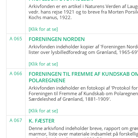
Arkivfonden er en artikel i Naturens Verden af Lau
vedr. hans rejse 1921 og to breve fra Morten Porsil
Kochs manus, 1922.
[Klik for at se]
A 065
FORENINGEN NORDEN
Arkivfonden indeholder kopier af 'Foreningen Nor
lister over lysbilledforedrag om Grønland, 1965-69'
[Klik for at se]
A 066
FORENINGEN TIL FREMME AF KUNDSKAB O
POLAREGNENE
Arkivfonden indeholder en fotokopi af 'Protokol for
Foreningen til Fremme af Kundskab om Polaregnene
Særdeleshed af Grønland, 1881-1909'.
[Klik for at se]
A 067
K. FÆSTER
Denne arkivfond indeholder breve, rapport om grø
marmor, liste over materiale indsamlet på forskelli