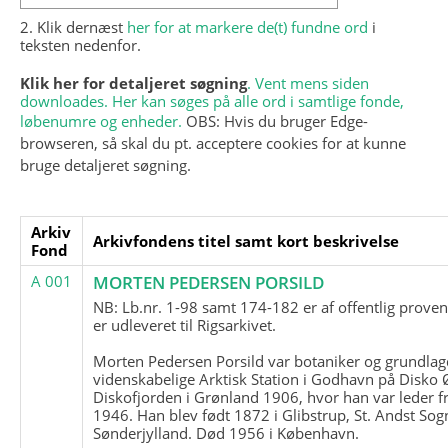
2. Klik dernæst
her for at markere de(t) fundne ord
i
teksten nedenfor.
Klik her for detaljeret søgning
. Vent mens siden
downloades. Her kan søges på alle ord i samtlige fonde,
løbenumre og enheder.
OBS: Hvis du bruger Edge-
browseren, så skal du pt. acceptere cookies for at kunne
bruge detaljeret søgning.
Arkiv
Arkivfondens titel samt kort beskrivelse
Fond
A 001
MORTEN PEDERSEN PORSILD
NB: Lb.nr. 1-98 samt 174-182 er af offentlig prove
er udleveret til Rigsarkivet.
Morten Pedersen Porsild var botaniker og grundla
videnskabelige Arktisk Station i Godhavn på Disko 
Diskofjorden i Grønland 1906, hvor han var leder fr
1946. Han blev født 1872 i Glibstrup, St. Andst Sogn
Sønderjylland. Død 1956 i København.