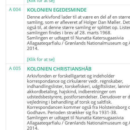
[Klik for at se]
A 004
KOLONIEN EGEDESMINDE
Denne arkivfond lader til at være en del af en størr
samling, som er afleveret af Holger Dan Møller. Det
også til, at denne større samling er splittet op. List
samlingen findes i brev af 28. marts 1968.
Samlingen er udtaget til Nunatta Katersugaasivia
Allagaateqarfialu / Grønlands Nationalmuseum og A
2014.
[Klik for at se]
A 005
KOLONIEN CHRISTIANSHÅB
Arkivfonden er forskelligartet og indeholder
korrespondance og cirkulærer vedr. regnskaber,
indhandlingslister, torskefiskeri, udgiftslister, lønni
akkordbetaling, hajskind, indberetninger om
udstedsbestyrere, postforsendelser. Derudover er 
vejledning i behandling af torsk og saltfisk.
Korrespondancen kommer også fra Holsteinsborg 
Godhavn. Perioden strækker sig fra 1931-38.
Samlingen er udtaget til Nunatta Katersugaasivia
Allagaateqarfialu / Grønlands Nationalmuseum og A
2014.