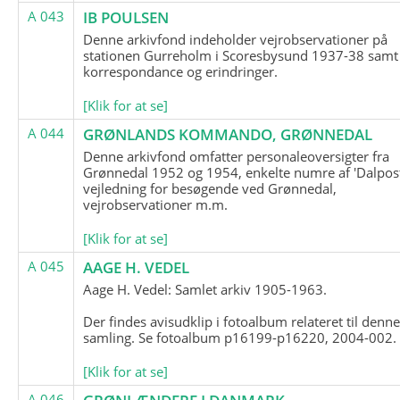
A 043
IB POULSEN
Denne arkivfond indeholder vejrobservationer på
stationen Gurreholm i Scoresbysund 1937-38 samt
korrespondance og erindringer.
[Klik for at se]
A 044
GRØNLANDS KOMMANDO, GRØNNEDAL
Denne arkivfond omfatter personaleoversigter fra
Grønnedal 1952 og 1954, enkelte numre af 'Dalpost
vejledning for besøgende ved Grønnedal,
vejrobservationer m.m.
[Klik for at se]
A 045
AAGE H. VEDEL
Aage H. Vedel: Samlet arkiv 1905-1963.
Der findes avisudklip i fotoalbum relateret til denn
samling. Se fotoalbum p16199-p16220, 2004-002.
[Klik for at se]
A 046