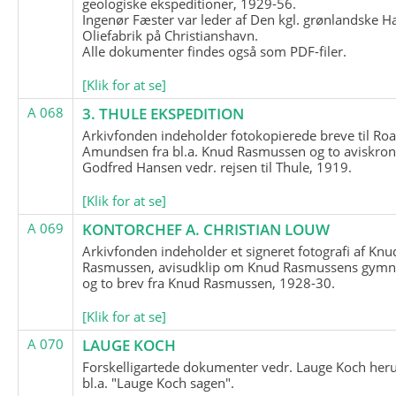
geologiske ekspeditioner, 1929-56.
Ingenør Fæster var leder af Den kgl. grønlandske H
Oliefabrik på Christianshavn.
Alle dokumenter findes også som PDF-filer.
[Klik for at se]
A 068
3. THULE EKSPEDITION
Arkivfonden indeholder fotokopierede breve til Roa
Amundsen fra bl.a. Knud Rasmussen og to aviskron
Godfred Hansen vedr. rejsen til Thule, 1919.
[Klik for at se]
A 069
KONTORCHEF A. CHRISTIAN LOUW
Arkivfonden indeholder et signeret fotografi af Knu
Rasmussen, avisudklip om Knud Rasmussens gymna
og to brev fra Knud Rasmussen, 1928-30.
[Klik for at se]
A 070
LAUGE KOCH
Forskelligartede dokumenter vedr. Lauge Koch her
bl.a. "Lauge Koch sagen".