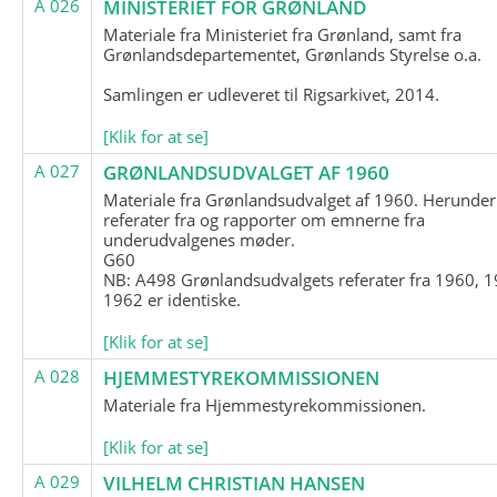
A 026
MINISTERIET FOR GRØNLAND
Materiale fra Ministeriet fra Grønland, samt fra
Grønlandsdepartementet, Grønlands Styrelse o.a.
Samlingen er udleveret til Rigsarkivet, 2014.
[Klik for at se]
A 027
GRØNLANDSUDVALGET AF 1960
Materiale fra Grønlandsudvalget af 1960. Herunder
referater fra og rapporter om emnerne fra
underudvalgenes møder.
G60
NB: A498 Grønlandsudvalgets referater fra 1960, 1
1962 er identiske.
[Klik for at se]
A 028
HJEMMESTYREKOMMISSIONEN
Materiale fra Hjemmestyrekommissionen.
[Klik for at se]
A 029
VILHELM CHRISTIAN HANSEN