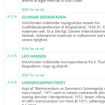
afskrift af digte med tak til Kurt Olsen.
[Klik for at se]
A 074
GUNNAR SEIDENFADEN
Arkivfonden indeholder topografiske notater fra
Godthåbsekspeditionen til Østgrønland, 1930-31.
materiale vedr. bl.a. Det Kgl. Danske Videnskabern
Selskab, Sidstnævnte materiale er indkommet ved 
senere lejlighed.
[Klik for at se]
A 075
LEO HANSEN
Arkivfonden indeholder korrespondance fra 5. Thul
Ekspedition i kopi og afskrift.
[Klik for at se]
A 076
UDENRIGSMINISTERIET
Kopi af "Memorandum on Denmark's Sovereignity 
Hans Island", 1971 samt to notater vedrørende dan
statslig aktivitet i Nordgrønland, 1972. Notat i tilkn
til UM's memorandum om Hans Ø 1971, udfærdige