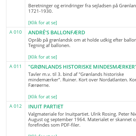
Beretninger og erindringer fra sejladsen på Grønla
1721-1930.
[Klik for at se]
A 010
ANDRÉ'S BALLONFÆRD
Opråb på grønlandsk om at holde udkig efter ballo
Tegning af ballonen.
[Klik for at se]
A 011
"GRØNLANDS HISTORISKE MINDESMÆRKER
Tavler m.v. til 3. bind af "Grønlands historiske
mindemærker". Ruiner. Kort over Nordatlanten. Kor
Færøerne.
[Klik for at se]
A 012
INUIT PARTIET
Valgmateriale for Inuitpartiet. Ulrik Rosing. Peter Ni
August og september 1964. Materialet er skannet o
forefindes som PDF-filer.