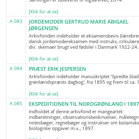
[Klik for at se]
A 083
JORDEMODER GERTRUD MARIE ABIGAEL
JØRGENSEN
Arkivfonden indeholder et eksamensbevis (lærebre
dansk jordemodereksamen med instruks, cirkulære
div. skemaer brugt ved fødsler i Danmark 1922-24.
[Klik for at se]
A 084
PRÆST ERIK JESPERSEN
Arkivfonden indeholder manuskriptet 'Spredte blad
grønlændspræsts dagbog', fra 1895 og frem til ca. 
[Klik for at se]
A 085
EKSPEDITIONEN TIL NORDGRØNLAND I 189
Indholdet af denne arkivfond er mangeartet:
indberetninger, observationsbeskrivelser, måletegn
notesbøger, regnebøger og instrukser om botanisk
biologiske opgaver m.v., 1897.