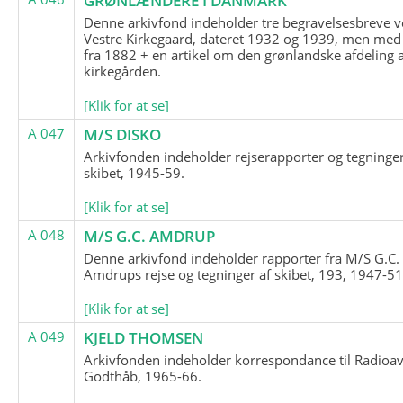
GRØNLÆNDERE I DANMARK
Denne arkivfond indeholder tre begravelsesbreve v
Vestre Kirkegaard, dateret 1932 og 1939, men med
fra 1882 + en artikel om den grønlandske afdeling 
kirkegården.
[Klik for at se]
A 047
M/S DISKO
Arkivfonden indeholder rejserapporter og tegninge
skibet, 1945-59.
[Klik for at se]
A 048
M/S G.C. AMDRUP
Denne arkivfond indeholder rapporter fra M/S G.C.
Amdrups rejse og tegninger af skibet, 193, 1947-51
[Klik for at se]
A 049
KJELD THOMSEN
Arkivfonden indeholder korrespondance til Radioav
Godthåb, 1965-66.