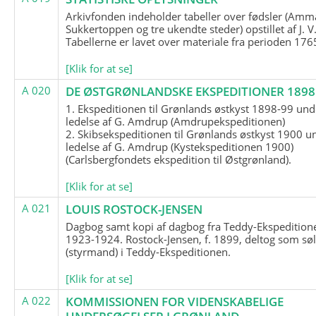
Arkivfonden indeholder tabeller over fødsler (Amma
Sukkertoppen og tre ukendte steder) opstillet af J. V
Tabellerne er lavet over materiale fra perioden 17
[Klik for at se]
A 020
DE ØSTGRØNLANDSKE EKSPEDITIONER 1898 
1. Ekspeditionen til Grønlands østkyst 1898-99 und
ledelse af G. Amdrup (Amdrupekspeditionen)
2. Skibsekspeditionen til Grønlands østkyst 1900 u
ledelse af G. Amdrup (Kystekspeditionen 1900)
(Carlsbergfondets ekspedition til Østgrønland).
[Klik for at se]
A 021
LOUIS ROSTOCK-JENSEN
Dagbog samt kopi af dagbog fra Teddy-Ekspedition
1923-1924. Rostock-Jensen, f. 1899, deltog som søl
(styrmand) i Teddy-Ekspeditionen.
[Klik for at se]
A 022
KOMMISSIONEN FOR VIDENSKABELIGE