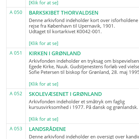
[Klik for at se]
A 050
BARKSKIBET THORVALDSEN
Denne arkivfond indeholder kort over isforholdene
rejse fra København til Upernavik, 1901.
Udtaget til kortarkivet K0042-001.
[Klik for at se]
A 051
KIRKEN I GRØNLAND
Arkivfonden indeholder en tryksag om bispevielsen
Egede Kirke, Nuuk. Gudstjenestens forløb ved viels
Sofie Petersen til biskop for Grønland, 28. maj 199
[Klik for at se]
A 052
SKOLEVÆSENET I GRØNLAND
Arkivfonden indeholder et småtryk om faglig
kursusvirksomhed i 1977. På dansk og grønlandsk.
[Klik for at se]
A 053
LANDSRÅDENE
Denne arkivfond indeholder en oversigt over kandid