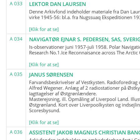
A 033
LEKTOR DAN LAURSEN
Denne Arkivfond indeholder materiale fra Dan Lau
virke 1945-56: bl.a. fra Nugssuaq Ekspeditionen 19
[Klik for at se]
A 034
NAVIGATØR EJNAR S. PEDERSEN, SAS, SVERI
Is-observationer juni 1957-juli 1958. Polar Navigat
Research No.1.Ice Reconnaisance across The Arctic
[Klik for at se]
A 035
JANUS SØRENSEN
Farvandsbeskrivelser af Vestkysten. Radioforedrag
Alfred Wegener. Anlæg af 2 radiostationer på Østky
Iagttagelser af Østgrønlændere.
Masterejsning, ill. Opmåling af Liverpool Land. Illus
Østgrønland. Kort over Liverpoolkysten og indsejlin
Scoresbysund.
[Klik for at se]
A 036
ASSISTENT JAKOB MAGNUS CHRISTIAN BAN
Arkivfonden indeholder en embedsdagbog ført i G