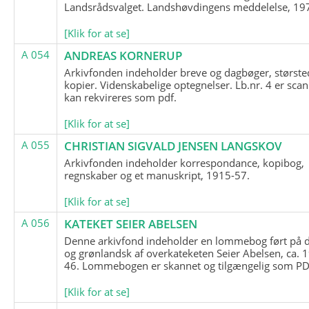
Landsrådsvalget. Landshøvdingens meddelelse, 19
[Klik for at se]
A 054
ANDREAS KORNERUP
Arkivfonden indeholder breve og dagbøger, største
kopier. Videnskabelige optegnelser. Lb.nr. 4 er sca
kan rekvireres som pdf.
[Klik for at se]
A 055
CHRISTIAN SIGVALD JENSEN LANGSKOV
Arkivfonden indeholder korrespondance, kopibog,
regnskaber og et manuskript, 1915-57.
[Klik for at se]
A 056
KATEKET SEIER ABELSEN
Denne arkivfond indeholder en lommebog ført på 
og grønlandsk af overkateketen Seier Abelsen, ca. 
46. Lommebogen er skannet og tilgængelig som PDF
[Klik for at se]