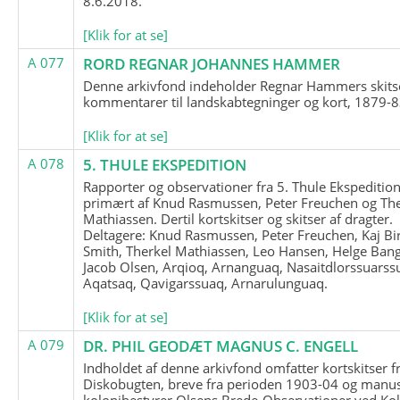
8.6.2018.
[Klik for at se]
A 077
RORD REGNAR JOHANNES HAMMER
Denne arkivfond indeholder Regnar Hammers skits
kommentarer til landskabtegninger og kort, 1879-8
[Klik for at se]
A 078
5. THULE EKSPEDITION
Rapporter og observationer fra 5. Thule Ekspedition
primært af Knud Rasmussen, Peter Freuchen og The
Mathiassen. Dertil kortskitser og skitser af dragter.
Deltagere: Knud Rasmussen, Peter Freuchen, Kaj Bir
Smith, Therkel Mathiassen, Leo Hansen, Helge Bang
Jacob Olsen, Arqioq, Arnanguaq, Nasaitdlorssuarss
Aqatsaq, Qavigarssuaq, Arnarulunguaq.
[Klik for at se]
A 079
DR. PHIL GEODÆT MAGNUS C. ENGELL
Indholdet af denne arkivfond omfatter kortskitser f
Diskobugten, breve fra perioden 1903-04 og manus
kolonibestyrer Olsens Brede-Observationer ved Ko