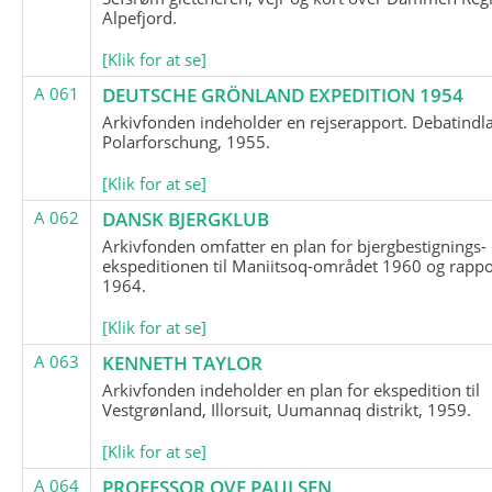
Alpefjord.
[Klik for at se]
A 061
DEUTSCHE GRÖNLAND EXPEDITION 1954
Arkivfonden indeholder en rejserapport. Debatindl
Polarforschung, 1955.
[Klik for at se]
A 062
DANSK BJERGKLUB
Arkivfonden omfatter en plan for bjergbestignings-
ekspeditionen til Maniitsoq-området 1960 og rappo
1964.
[Klik for at se]
A 063
KENNETH TAYLOR
Arkivfonden indeholder en plan for ekspedition til
Vestgrønland, Illorsuit, Uumannaq distrikt, 1959.
[Klik for at se]
A 064
PROFESSOR OVE PAULSEN