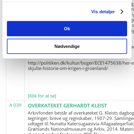
og Marius Jensen som medlem. Marius Jensens da
befinder sig i Militärhistorisches Museum i Dresde
Vis detaljer
(Tyskland). Kopierne af Friedrich Littmanns erindrin
klausuleret iht. aftalen med giveren og Franz Seling
Kontakt venligst Arktisk Instituts ledelse i forbinde
Ok
brugen af materialet til studie- og forskningsmæssi
formål.
Nedenunder findes et link til en presseartikel vedr
Nødvendige
historien om Nordøstgrønlands Slædepatrulje:
http://politiken.dk/kultur/boger/ECE1475638/her-e
skjulte-historie-om-krigen-i-groenland/
[Klik for at se]
A 039
OVERKATEKET GERHARDT KLEIST
Arkivfonden består af overkateket G. Kleists dagbog
tegninger, breve og regnskaber, 1907-29. Samlinge
udtaget til Nunatta Katersugaasivia Allagaateqarfial
Grønlands Nationalmuseum og Arkiv, 2014. Materia