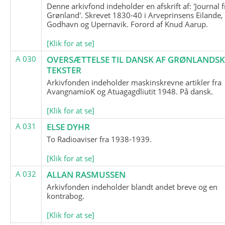
Denne arkivfond indeholder en afskrift af: 'Journal f
Grønland'. Skrevet 1830-40 i Arveprinsens Eilande,
Godhavn og Upernavik. Forord af Knud Aarup.
[Klik for at se]
A 030
OVERSÆTTELSE TIL DANSK AF GRØNLANDSK
TEKSTER
Arkivfonden indeholder maskinskrevne artikler fra
AvangnamioK og Atuagagdliutit 1948. På dansk.
[Klik for at se]
A 031
ELSE DYHR
To Radioaviser fra 1938-1939.
[Klik for at se]
A 032
ALLAN RASMUSSEN
Arkivfonden indeholder blandt andet breve og en
kontrabog.
[Klik for at se]