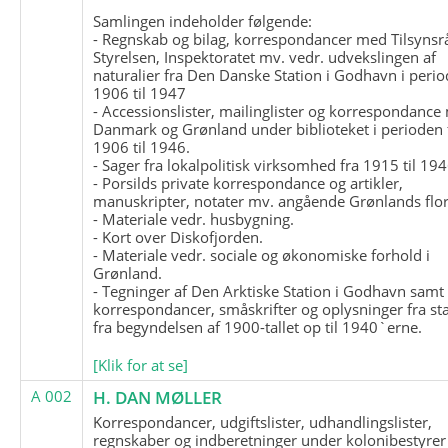
Samlingen indeholder følgende:
- Regnskab og bilag, korrespondancer med Tilsynsr
Styrelsen, Inspektoratet mv. vedr. udvekslingen af
naturalier fra Den Danske Station i Godhavn i perio
1906 til 1947
- Accessionslister, mailinglister og korrespondanc
Danmark og Grønland under biblioteket i perioden 
1906 til 1946.
- Sager fra lokalpolitisk virksomhed fra 1915 til 194
- Porsilds private korrespondance og artikler,
manuskripter, notater mv. angående Grønlands flor
- Materiale vedr. husbygning.
- Kort over Diskofjorden.
- Materiale vedr. sociale og økonomiske forhold i
Grønland.
- Tegninger af Den Arktiske Station i Godhavn samt
korrespondancer, småskrifter og oplysninger fra st
fra begyndelsen af 1900-tallet op til 1940`erne.
[Klik for at se]
A 002
H. DAN MØLLER
Korrespondancer, udgiftslister, udhandlingslister,
regnskaber og indberetninger under kolonibestyrer