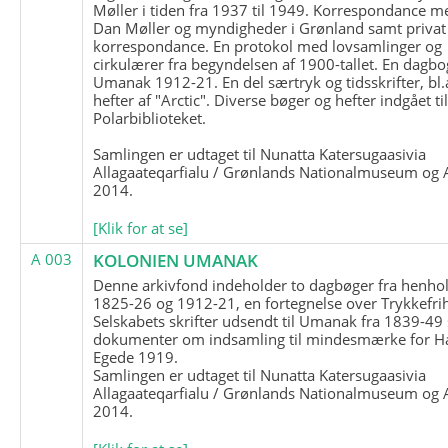
Møller i tiden fra 1937 til 1949. Korrespondance m
Dan Møller og myndigheder i Grønland samt privat
korrespondance. En protokol med lovsamlinger og
cirkulærer fra begyndelsen af 1900-tallet. En dagbo
Umanak 1912-21. En del særtryk og tidsskrifter, bl.
hefter af "Arctic". Diverse bøger og hefter indgået ti
Polarbiblioteket.
Samlingen er udtaget til Nunatta Katersugaasivia
Allagaateqarfialu / Grønlands Nationalmuseum og A
2014.
[Klik for at se]
A 003
KOLONIEN UMANAK
Denne arkivfond indeholder to dagbøger fra henhol
1825-26 og 1912-21, en fortegnelse over Trykkefri
Selskabets skrifter udsendt til Umanak fra 1839-49
dokumenter om indsamling til mindesmærke for H
Egede 1919.
Samlingen er udtaget til Nunatta Katersugaasivia
Allagaateqarfialu / Grønlands Nationalmuseum og A
2014.