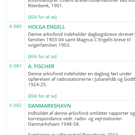
Ritenbenk, 1901.
[Klik for at se]
A 080
HOLGA ENGELL
Denne arkivfond indeholder dagbogsbreve skrevet t
familien 1903-04 samt Magnus C Engells breve til
svigerfamilien 1903.
[Klik for at se]
A 081
A. FISCHER
Denne arkivfond indeholder en dagbog ført under
opførelsen af radiostationerne i Julianehåb og Godt
1924-25.
[Klik for at se]
A 082
DANMARKSHAVN
Indholdet af denne arkivfond omfatter rapporter o
korrespondance vedr. radio- og vejrstationen
Danmarkshavn 1948-58.
Samlingen er udleveret til Rigsarkivet, 2014.