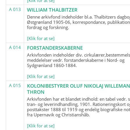
[Klik for at se]
A 013
WILLIAM THALBITZER
Denne arkivfond indeholder bl.a. Thalbitzers dagbo
Østgrønland 1905-06, korrespondance, publikation
fordrag og forskning.
[Klik for at se]
A 014
FORSTANDERSKABERNE
Arkivfonden indeholder div. cirkulærer,bestemmels
meddelelser vedr. forstanderskaberne i Nord- og
Sydgrønland 1860-1884.
[Klik for at se]
A 015
KOLONIBESTYRER OLUF NIKOLAJ WILLEMA
THRON
Arkivfonden har et blandet indhold: en tabel vedr.
tran- og leverindhandling, 1901. Rationeringskort o
posttakster 1888 til 1919 og endelig biografiske no
fra Upernavik og Christianshåb.
[Klik for at se]