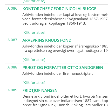
[Klik for at se]
A 086
KONTORCHEF GEORG NICOLAI BUGGE
Arkivfonden indeholder kopi af love og bestemmel
vedr. forstanderskaberne i Sydgrønland 1857-1907
vedr. uddrag af kopibøger 1850-1913.
[Klik for at se]
A 087
ARVEPRINS KNUDS FOND
Arkivfonden indeholder kopier af årsregnskab 1985
fra oprettelsen og oversigt over legatmodtagere, 1
[Klik for at se]
A 088
PRÆST OG FORFATTER OTTO SANDGREEN
Arkivfonden indeholder fire manuskripter.
[Klik for at se]
A 089
FRIDTJOF NANSEN
Denne arkivfond indeholder et kort, hvorpå Nansen
indtegnet sin rute over indlandsisen 1887 samt kop
breve fra Signe Rink, Hinrich Rink og Lars Møller 1