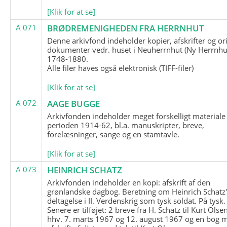
[Klik for at se]
A 071
BRØDREMENIGHEDEN FRA HERRNHUT
Denne arkivfond indeholder kopier, afskrifter og or
dokumenter vedr. huset i Neuherrnhut (Ny Herrnhut
1748-1880.
Alle filer haves også elektronisk (TIFF-filer)
[Klik for at se]
A 072
AAGE BUGGE
Arkivfonden indeholder meget forskelligt materiale 
perioden 1914-62, bl.a. manuskripter, breve,
forelæsninger, sange og en stamtavle.
[Klik for at se]
A 073
HEINRICH SCHATZ
Arkivfonden indeholder en kopi: afskrift af den
grønlandske dagbog. Beretning om Heinrich Schatz
deltagelse i II. Verdenskrig som tysk soldat. På tysk.
Senere er tilføjet: 2 breve fra H. Schatz til Kurt Olsen
hhv. 7. marts 1967 og 12. august 1967 og en bog 