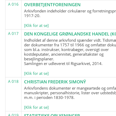
A 016
OVERBETJENTFORENINGEN
Arkivfonden indeholder cirkulærer og forretningspr
1917-20.
[Klik for at se]
A 017
DEN KONGELIGE GRØNLANDSKE HANDEL (K
Indholdet af denne arkivfond spænder vidt. Tidsmæ
der dokumenter fra 1757 til 1966 og omfatter dok
som bl.a. instrukser, kontrabøger, oversigt over
kostdeputater, anciennitet, generaltakster og
besejlingsplaner.
Samlingen er udleveret til Rigsarkivet, 2014.
[Klik for at se]
A 018
CHRISTIAN FREDERIK SIMONŸ
Arkivfondens dokumenter er mangeartede og omfa
manuskripter, personalhistorie, lister over udsteds
m.m. i perioden 1830-1978.
[Klik for at se]
A 019
STATISTISKE OPLYSNINGER