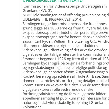
UNDERSØGELSER I GRØNLAND
Kommissionen for Videnskabelige Undersøgelser i
Grønland (KVUG).
NB!!! Hele samlingen er af offentlig proveniens og d
UDLEVERET TIL RIGSARKIVET, 2014.
Samlingen udgør kommissionens virke fra dennes
grundlæggelse i 1850’erne og frem til nyere tid. De
ekspeditionsrapporter indeholder personlige breve
ekspeditionsoptegnelser fra kendte danske polarfo
såsom Carl Ryder, William Thalbitzer og G.C. Amdru
tilsammen skitserer et rigt billede af datidens
videnskabelige udforskning af det arktiske område.
Ligeledes er der talrige referater fra kommissionen
årsmøder begynde i 1926 og frem til midten af 198
Samlingen byder også på originale forhandlingspro
og regnskabsbøger og afspejler vigtige politiske og
videnskabelige debatter såsom Østgrønlandssagen,
Koch-Affæren og oprettelsen af Thule Air Base. Sa
danner et særdeles historisk rigt og detaljeret billed
kommissions virke over de sidste 150 år samt dens
vigtigste aktørers rolle vedrørende danske
forskningsaktiviteter, og de forskelligartede kilder
appellerer samtidig til publikum med interesse for 
natur og social videnskabelig forskning i Grønland
kolonitiden.