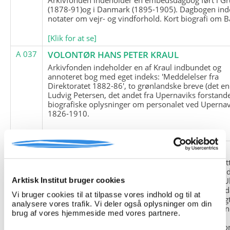
(1878-91)og i Danmark (1895-1905). Dagbogen ind
notater om vejr- og vindforhold. Kort biografi om B
[Klik for at se]
A 037
VOLONTØR HANS PETER KRAUL
Arkivfonden indeholder en af Kraul indbundet og
annoteret bog med eget indeks: 'Meddelelser fra
Direktoratet 1882-86', to grønlandske breve (det en
Ludvig Petersen, det andet fra Upernaviks forstand
biografiske oplysninger om personalet ved Upernav
1826-1910.
[Klik for at se]
A 038
FRIEDRICH LITTMANN
Denne arkivfond indeholder en kopi af Friedrich Li
upublicerede erindringer. Originalen befinder sig i 
tyske historiker Franz Selingers privatarkiv i byen U
Arktisk Institut bruger cookies
Tyskland. Friedrich Littmann var en af de tyske sold
Vi bruger cookies til at tilpasse vores indhold og til at
der var med i vejrstationen "Holzauge" i Hansa Bugt
analysere vores trafik. Vi deler også oplysninger om din
Nordøstgrønland under Anden Verdenskrig. Statio
brug af vores hjemmeside med vores partnere.
"Holzauge" blev opdaget af Nordøstgrønlands
Slædepatrulje med Eli Knudsen som medlem og ko