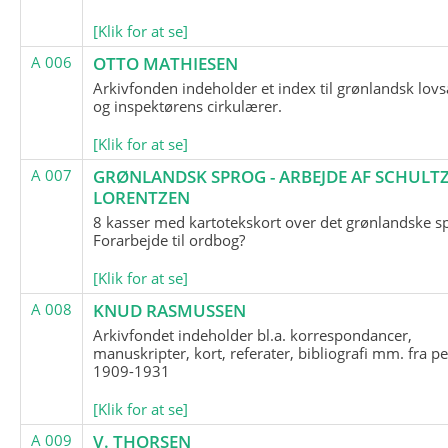
[Klik for at se]
A 006
OTTO MATHIESEN
Arkivfonden indeholder et index til grønlandsk lov
og inspektørens cirkulærer.
[Klik for at se]
A 007
GRØNLANDSK SPROG - ARBEJDE AF SCHULTZ
LORENTZEN
8 kasser med kartotekskort over det grønlandske s
Forarbejde til ordbog?
[Klik for at se]
A 008
KNUD RASMUSSEN
Arkivfondet indeholder bl.a. korrespondancer,
manuskripter, kort, referater, bibliografi mm. fra p
1909-1931
[Klik for at se]
A 009
V. THORSEN