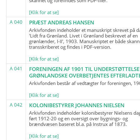
skannet og forefindes som PDF-filer.
[Klik for at se]
A 040
PRÆST ANDREAS HANSEN
Arkivfonden indeholder et manuskript skrevet på d
'Lidt fra Grønland. Livet i Grønland beskrevet af en
grønlænder, I-II', 1903. Manuskriptet er både skann
transskriberet og findes i PDF-version.
[Klik for at se]
A 041
FORENINGEN AF 1901 TIL UNDERSTØTTELSE
GRØNLANDSKE OVERBETJENTES EFTERLADT
Arkivfonden består af vedtægter for foreningen, 19
[Klik for at se]
A 042
KOLONIBESTYRER JOHANNES NIELSEN
Arkivfonden indeholder kolonibestyrer Nielsens d
ført 1912-20 og en oversigt over bygnings- og
brændvæsen baseret bl.a. på Instrux af 1873.
[Klik for at se]