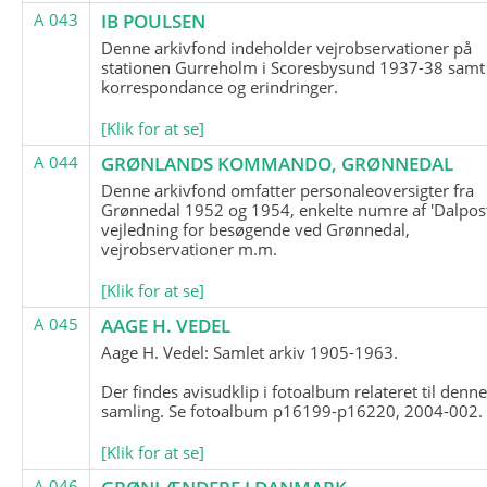
A 043
IB POULSEN
Denne arkivfond indeholder vejrobservationer på
stationen Gurreholm i Scoresbysund 1937-38 samt
korrespondance og erindringer.
[Klik for at se]
A 044
GRØNLANDS KOMMANDO, GRØNNEDAL
Denne arkivfond omfatter personaleoversigter fra
Grønnedal 1952 og 1954, enkelte numre af 'Dalpost
vejledning for besøgende ved Grønnedal,
vejrobservationer m.m.
[Klik for at se]
A 045
AAGE H. VEDEL
Aage H. Vedel: Samlet arkiv 1905-1963.
Der findes avisudklip i fotoalbum relateret til denn
samling. Se fotoalbum p16199-p16220, 2004-002.
[Klik for at se]
A 046