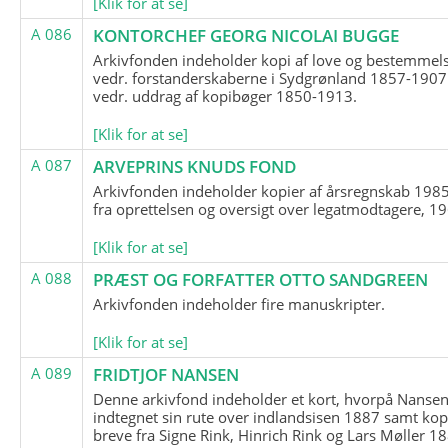
[Klik for at se]
A 086
KONTORCHEF GEORG NICOLAI BUGGE
Arkivfonden indeholder kopi af love og bestemmel
vedr. forstanderskaberne i Sydgrønland 1857-1907
vedr. uddrag af kopibøger 1850-1913.
[Klik for at se]
A 087
ARVEPRINS KNUDS FOND
Arkivfonden indeholder kopier af årsregnskab 1985
fra oprettelsen og oversigt over legatmodtagere, 1
[Klik for at se]
A 088
PRÆST OG FORFATTER OTTO SANDGREEN
Arkivfonden indeholder fire manuskripter.
[Klik for at se]
A 089
FRIDTJOF NANSEN
Denne arkivfond indeholder et kort, hvorpå Nansen
indtegnet sin rute over indlandsisen 1887 samt kop
breve fra Signe Rink, Hinrich Rink og Lars Møller 1