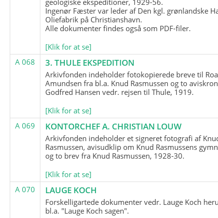
geologiske ekspeditioner, 1929-56.
Ingenør Fæster var leder af Den kgl. grønlandske H
Oliefabrik på Christianshavn.
Alle dokumenter findes også som PDF-filer.
[Klik for at se]
A 068
3. THULE EKSPEDITION
Arkivfonden indeholder fotokopierede breve til Roa
Amundsen fra bl.a. Knud Rasmussen og to aviskron
Godfred Hansen vedr. rejsen til Thule, 1919.
[Klik for at se]
A 069
KONTORCHEF A. CHRISTIAN LOUW
Arkivfonden indeholder et signeret fotografi af Knu
Rasmussen, avisudklip om Knud Rasmussens gymna
og to brev fra Knud Rasmussen, 1928-30.
[Klik for at se]
A 070
LAUGE KOCH
Forskelligartede dokumenter vedr. Lauge Koch her
bl.a. "Lauge Koch sagen".