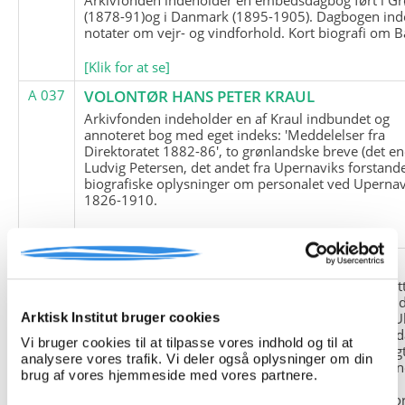
(1878-91)og i Danmark (1895-1905). Dagbogen ind
notater om vejr- og vindforhold. Kort biografi om B
[Klik for at se]
A 037
VOLONTØR HANS PETER KRAUL
Arkivfonden indeholder en af Kraul indbundet og
annoteret bog med eget indeks: 'Meddelelser fra
Direktoratet 1882-86', to grønlandske breve (det en
Ludvig Petersen, det andet fra Upernaviks forstand
biografiske oplysninger om personalet ved Upernav
1826-1910.
[Klik for at se]
A 038
FRIEDRICH LITTMANN
Denne arkivfond indeholder en kopi af Friedrich Li
upublicerede erindringer. Originalen befinder sig i 
tyske historiker Franz Selingers privatarkiv i byen U
Arktisk Institut bruger cookies
Tyskland. Friedrich Littmann var en af de tyske sold
Vi bruger cookies til at tilpasse vores indhold og til at
der var med i vejrstationen "Holzauge" i Hansa Bugt
analysere vores trafik. Vi deler også oplysninger om din
Nordøstgrønland under Anden Verdenskrig. Statio
brug af vores hjemmeside med vores partnere.
"Holzauge" blev opdaget af Nordøstgrønlands
Slædepatrulje med Eli Knudsen som medlem og ko