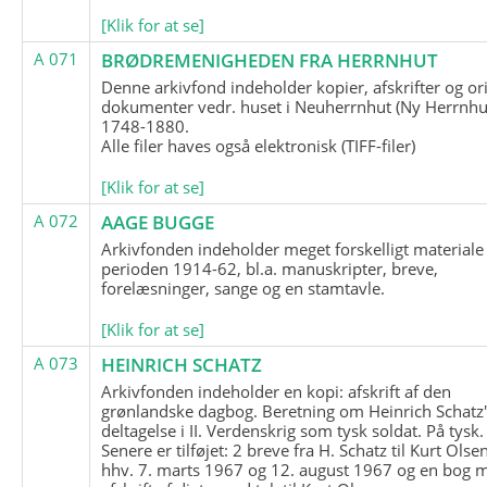
[Klik for at se]
A 071
BRØDREMENIGHEDEN FRA HERRNHUT
Denne arkivfond indeholder kopier, afskrifter og or
dokumenter vedr. huset i Neuherrnhut (Ny Herrnhut
1748-1880.
Alle filer haves også elektronisk (TIFF-filer)
[Klik for at se]
A 072
AAGE BUGGE
Arkivfonden indeholder meget forskelligt materiale 
perioden 1914-62, bl.a. manuskripter, breve,
forelæsninger, sange og en stamtavle.
[Klik for at se]
A 073
HEINRICH SCHATZ
Arkivfonden indeholder en kopi: afskrift af den
grønlandske dagbog. Beretning om Heinrich Schatz
deltagelse i II. Verdenskrig som tysk soldat. På tysk.
Senere er tilføjet: 2 breve fra H. Schatz til Kurt Olsen
hhv. 7. marts 1967 og 12. august 1967 og en bog 