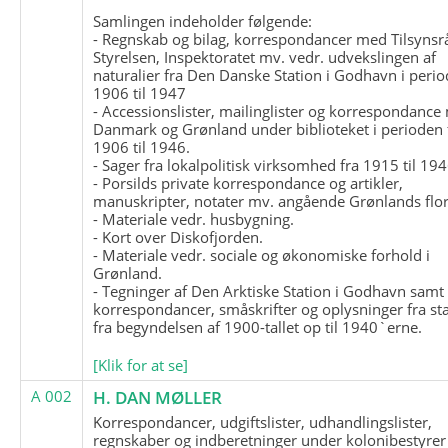
Samlingen indeholder følgende:
- Regnskab og bilag, korrespondancer med Tilsynsr
Styrelsen, Inspektoratet mv. vedr. udvekslingen af
naturalier fra Den Danske Station i Godhavn i perio
1906 til 1947
- Accessionslister, mailinglister og korrespondanc
Danmark og Grønland under biblioteket i perioden 
1906 til 1946.
- Sager fra lokalpolitisk virksomhed fra 1915 til 194
- Porsilds private korrespondance og artikler,
manuskripter, notater mv. angående Grønlands flor
- Materiale vedr. husbygning.
- Kort over Diskofjorden.
- Materiale vedr. sociale og økonomiske forhold i
Grønland.
- Tegninger af Den Arktiske Station i Godhavn samt
korrespondancer, småskrifter og oplysninger fra st
fra begyndelsen af 1900-tallet op til 1940`erne.
[Klik for at se]
A 002
H. DAN MØLLER
Korrespondancer, udgiftslister, udhandlingslister,
regnskaber og indberetninger under kolonibestyrer