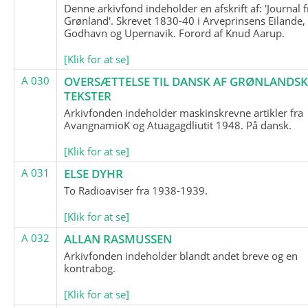
Denne arkivfond indeholder en afskrift af: 'Journal f
Grønland'. Skrevet 1830-40 i Arveprinsens Eilande,
Godhavn og Upernavik. Forord af Knud Aarup.
[Klik for at se]
A 030
OVERSÆTTELSE TIL DANSK AF GRØNLANDSK
TEKSTER
Arkivfonden indeholder maskinskrevne artikler fra
AvangnamioK og Atuagagdliutit 1948. På dansk.
[Klik for at se]
A 031
ELSE DYHR
To Radioaviser fra 1938-1939.
[Klik for at se]
A 032
ALLAN RASMUSSEN
Arkivfonden indeholder blandt andet breve og en
kontrabog.
[Klik for at se]