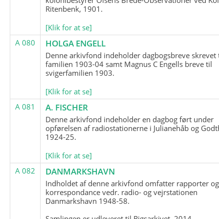
Ritenbenk, 1901.
[Klik for at se]
A 080
HOLGA ENGELL
Denne arkivfond indeholder dagbogsbreve skrevet t
familien 1903-04 samt Magnus C Engells breve til
svigerfamilien 1903.
[Klik for at se]
A 081
A. FISCHER
Denne arkivfond indeholder en dagbog ført under
opførelsen af radiostationerne i Julianehåb og Godt
1924-25.
[Klik for at se]
A 082
DANMARKSHAVN
Indholdet af denne arkivfond omfatter rapporter o
korrespondance vedr. radio- og vejrstationen
Danmarkshavn 1948-58.
Samlingen er udleveret til Rigsarkivet, 2014.