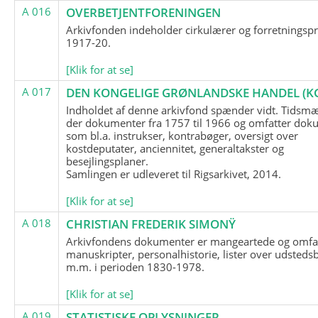
A 016
OVERBETJENTFORENINGEN
Arkivfonden indeholder cirkulærer og forretningspr
1917-20.
[Klik for at se]
A 017
DEN KONGELIGE GRØNLANDSKE HANDEL (K
Indholdet af denne arkivfond spænder vidt. Tidsmæ
der dokumenter fra 1757 til 1966 og omfatter dok
som bl.a. instrukser, kontrabøger, oversigt over
kostdeputater, anciennitet, generaltakster og
besejlingsplaner.
Samlingen er udleveret til Rigsarkivet, 2014.
[Klik for at se]
A 018
CHRISTIAN FREDERIK SIMONŸ
Arkivfondens dokumenter er mangeartede og omfa
manuskripter, personalhistorie, lister over udsteds
m.m. i perioden 1830-1978.
[Klik for at se]
A 019
STATISTISKE OPLYSNINGER