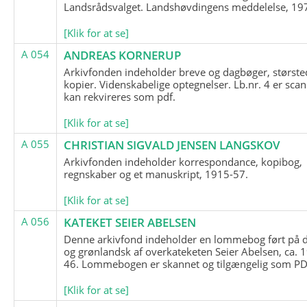
Landsrådsvalget. Landshøvdingens meddelelse, 19
[Klik for at se]
A 054
ANDREAS KORNERUP
Arkivfonden indeholder breve og dagbøger, største
kopier. Videnskabelige optegnelser. Lb.nr. 4 er sca
kan rekvireres som pdf.
[Klik for at se]
A 055
CHRISTIAN SIGVALD JENSEN LANGSKOV
Arkivfonden indeholder korrespondance, kopibog,
regnskaber og et manuskript, 1915-57.
[Klik for at se]
A 056
KATEKET SEIER ABELSEN
Denne arkivfond indeholder en lommebog ført på 
og grønlandsk af overkateketen Seier Abelsen, ca. 
46. Lommebogen er skannet og tilgængelig som PDF
[Klik for at se]