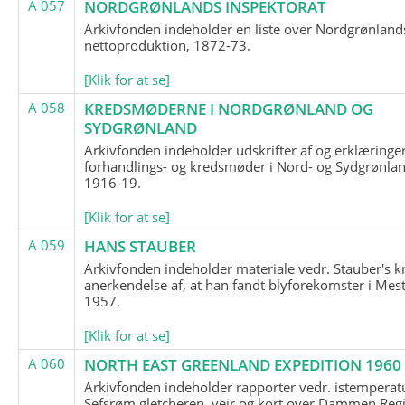
A 057
NORDGRØNLANDS INSPEKTORAT
Arkivfonden indeholder en liste over Nordgrønland
nettoproduktion, 1872-73.
[Klik for at se]
A 058
KREDSMØDERNE I NORDGRØNLAND OG
SYDGRØNLAND
Arkivfonden indeholder udskrifter af og erklæringer
forhandlings- og kredsmøder i Nord- og Sydgrønlan
1916-19.
[Klik for at se]
A 059
HANS STAUBER
Arkivfonden indeholder materiale vedr. Stauber's k
anerkendelse af, at han fandt blyforekomster i Mest
1957.
[Klik for at se]
A 060
NORTH EAST GREENLAND EXPEDITION 1960
Arkivfonden indeholder rapporter vedr. istemperatu
Sefsrøm gletcheren, vejr og kort over Dammen Reg