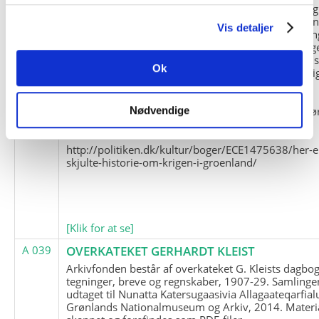
og Marius Jensen som medlem. Marius Jensens da
befinder sig i Militärhistorisches Museum i Dresde
Vis detaljer
(Tyskland). Kopierne af Friedrich Littmanns erindrin
klausuleret iht. aftalen med giveren og Franz Seling
Kontakt venligst Arktisk Instituts ledelse i forbinde
Ok
brugen af materialet til studie- og forskningsmæssi
formål.
Nedenunder findes et link til en presseartikel vedr
Nødvendige
historien om Nordøstgrønlands Slædepatrulje:
http://politiken.dk/kultur/boger/ECE1475638/her-e
skjulte-historie-om-krigen-i-groenland/
[Klik for at se]
A 039
OVERKATEKET GERHARDT KLEIST
Arkivfonden består af overkateket G. Kleists dagbog
tegninger, breve og regnskaber, 1907-29. Samlinge
udtaget til Nunatta Katersugaasivia Allagaateqarfial
Grønlands Nationalmuseum og Arkiv, 2014. Materia