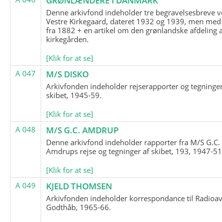
GRØNLÆNDERE I DANMARK
Denne arkivfond indeholder tre begravelsesbreve v
Vestre Kirkegaard, dateret 1932 og 1939, men med
fra 1882 + en artikel om den grønlandske afdeling 
kirkegården.
[Klik for at se]
A 047
M/S DISKO
Arkivfonden indeholder rejserapporter og tegninge
skibet, 1945-59.
[Klik for at se]
A 048
M/S G.C. AMDRUP
Denne arkivfond indeholder rapporter fra M/S G.C.
Amdrups rejse og tegninger af skibet, 193, 1947-51
[Klik for at se]
A 049
KJELD THOMSEN
Arkivfonden indeholder korrespondance til Radioav
Godthåb, 1965-66.