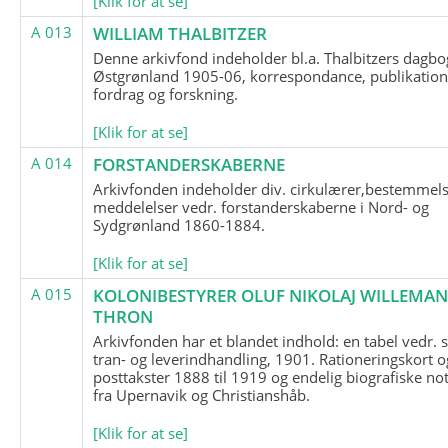
[Klik for at se]
A 013
WILLIAM THALBITZER
Denne arkivfond indeholder bl.a. Thalbitzers dagbo
Østgrønland 1905-06, korrespondance, publikation
fordrag og forskning.
[Klik for at se]
A 014
FORSTANDERSKABERNE
Arkivfonden indeholder div. cirkulærer,bestemmels
meddelelser vedr. forstanderskaberne i Nord- og
Sydgrønland 1860-1884.
[Klik for at se]
A 015
KOLONIBESTYRER OLUF NIKOLAJ WILLEMA
THRON
Arkivfonden har et blandet indhold: en tabel vedr.
tran- og leverindhandling, 1901. Rationeringskort o
posttakster 1888 til 1919 og endelig biografiske no
fra Upernavik og Christianshåb.
[Klik for at se]