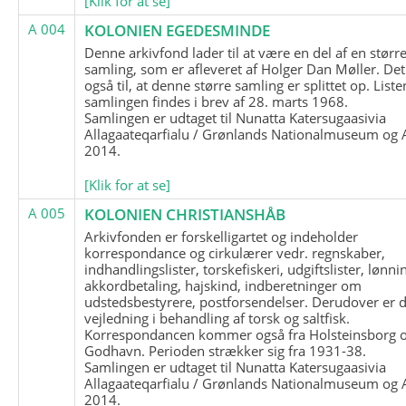
[Klik for at se]
A 004
KOLONIEN EGEDESMINDE
Denne arkivfond lader til at være en del af en størr
samling, som er afleveret af Holger Dan Møller. Det
også til, at denne større samling er splittet op. List
samlingen findes i brev af 28. marts 1968.
Samlingen er udtaget til Nunatta Katersugaasivia
Allagaateqarfialu / Grønlands Nationalmuseum og A
2014.
[Klik for at se]
A 005
KOLONIEN CHRISTIANSHÅB
Arkivfonden er forskelligartet og indeholder
korrespondance og cirkulærer vedr. regnskaber,
indhandlingslister, torskefiskeri, udgiftslister, lønni
akkordbetaling, hajskind, indberetninger om
udstedsbestyrere, postforsendelser. Derudover er 
vejledning i behandling af torsk og saltfisk.
Korrespondancen kommer også fra Holsteinsborg 
Godhavn. Perioden strækker sig fra 1931-38.
Samlingen er udtaget til Nunatta Katersugaasivia
Allagaateqarfialu / Grønlands Nationalmuseum og A
2014.