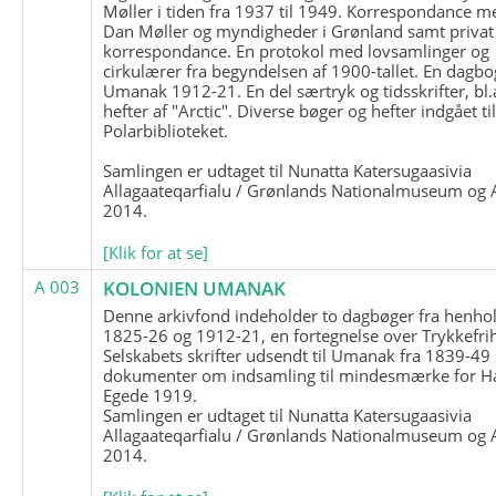
Møller i tiden fra 1937 til 1949. Korrespondance m
Dan Møller og myndigheder i Grønland samt privat
korrespondance. En protokol med lovsamlinger og
cirkulærer fra begyndelsen af 1900-tallet. En dagbo
Umanak 1912-21. En del særtryk og tidsskrifter, bl.
hefter af "Arctic". Diverse bøger og hefter indgået ti
Polarbiblioteket.
Samlingen er udtaget til Nunatta Katersugaasivia
Allagaateqarfialu / Grønlands Nationalmuseum og A
2014.
[Klik for at se]
A 003
KOLONIEN UMANAK
Denne arkivfond indeholder to dagbøger fra henhol
1825-26 og 1912-21, en fortegnelse over Trykkefri
Selskabets skrifter udsendt til Umanak fra 1839-49
dokumenter om indsamling til mindesmærke for H
Egede 1919.
Samlingen er udtaget til Nunatta Katersugaasivia
Allagaateqarfialu / Grønlands Nationalmuseum og A
2014.