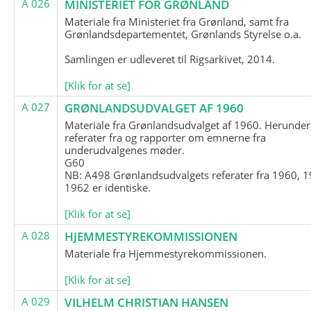
A 026
MINISTERIET FOR GRØNLAND
Materiale fra Ministeriet fra Grønland, samt fra
Grønlandsdepartementet, Grønlands Styrelse o.a.
Samlingen er udleveret til Rigsarkivet, 2014.
[Klik for at se]
A 027
GRØNLANDSUDVALGET AF 1960
Materiale fra Grønlandsudvalget af 1960. Herunder
referater fra og rapporter om emnerne fra
underudvalgenes møder.
G60
NB: A498 Grønlandsudvalgets referater fra 1960, 1
1962 er identiske.
[Klik for at se]
A 028
HJEMMESTYREKOMMISSIONEN
Materiale fra Hjemmestyrekommissionen.
[Klik for at se]
A 029
VILHELM CHRISTIAN HANSEN