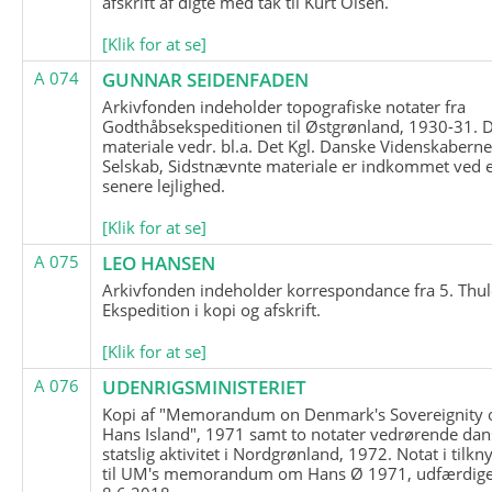
afskrift af digte med tak til Kurt Olsen.
[Klik for at se]
A 074
GUNNAR SEIDENFADEN
Arkivfonden indeholder topografiske notater fra
Godthåbsekspeditionen til Østgrønland, 1930-31.
materiale vedr. bl.a. Det Kgl. Danske Videnskabern
Selskab, Sidstnævnte materiale er indkommet ved 
senere lejlighed.
[Klik for at se]
A 075
LEO HANSEN
Arkivfonden indeholder korrespondance fra 5. Thul
Ekspedition i kopi og afskrift.
[Klik for at se]
A 076
UDENRIGSMINISTERIET
Kopi af "Memorandum on Denmark's Sovereignity 
Hans Island", 1971 samt to notater vedrørende dan
statslig aktivitet i Nordgrønland, 1972. Notat i tilkn
til UM's memorandum om Hans Ø 1971, udfærdige