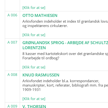
[Klik for at se]
A 006
OTTO MATHIESEN
Arkivfonden indeholder et index til grønlandsk lov
og inspektørens cirkulærer.
[Klik for at se]
A 007
GRØNLANDSK SPROG - ARBEJDE AF SCHULTZ
LORENTZEN
8 kasser med kartotekskort over det grønlandske s
Forarbejde til ordbog?
[Klik for at se]
A 008
KNUD RASMUSSEN
Arkivfondet indeholder bl.a. korrespondancer,
manuskripter, kort, referater, bibliografi mm. fra p
1909-1931
[Klik for at se]
A 009
V. THORSEN