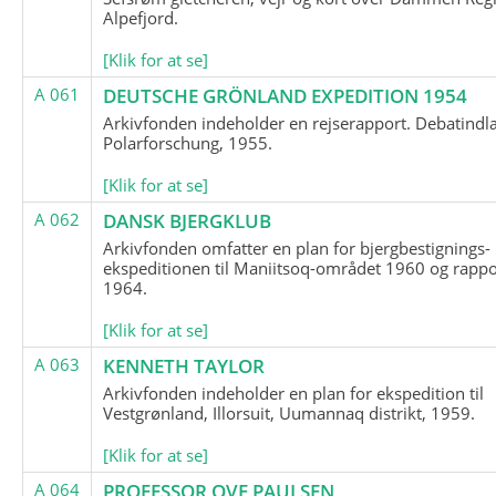
Alpefjord.
[Klik for at se]
A 061
DEUTSCHE GRÖNLAND EXPEDITION 1954
Arkivfonden indeholder en rejserapport. Debatindl
Polarforschung, 1955.
[Klik for at se]
A 062
DANSK BJERGKLUB
Arkivfonden omfatter en plan for bjergbestignings-
ekspeditionen til Maniitsoq-området 1960 og rappo
1964.
[Klik for at se]
A 063
KENNETH TAYLOR
Arkivfonden indeholder en plan for ekspedition til
Vestgrønland, Illorsuit, Uumannaq distrikt, 1959.
[Klik for at se]
A 064
PROFESSOR OVE PAULSEN