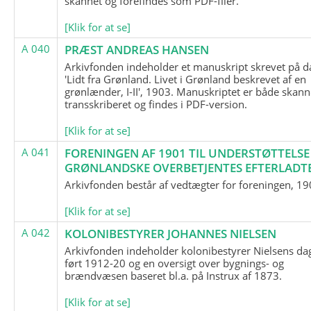
skannet og forefindes som PDF-filer.
[Klik for at se]
A 040
PRÆST ANDREAS HANSEN
Arkivfonden indeholder et manuskript skrevet på d
'Lidt fra Grønland. Livet i Grønland beskrevet af en
grønlænder, I-II', 1903. Manuskriptet er både skann
transskriberet og findes i PDF-version.
[Klik for at se]
A 041
FORENINGEN AF 1901 TIL UNDERSTØTTELSE
GRØNLANDSKE OVERBETJENTES EFTERLADT
Arkivfonden består af vedtægter for foreningen, 19
[Klik for at se]
A 042
KOLONIBESTYRER JOHANNES NIELSEN
Arkivfonden indeholder kolonibestyrer Nielsens d
ført 1912-20 og en oversigt over bygnings- og
brændvæsen baseret bl.a. på Instrux af 1873.
[Klik for at se]