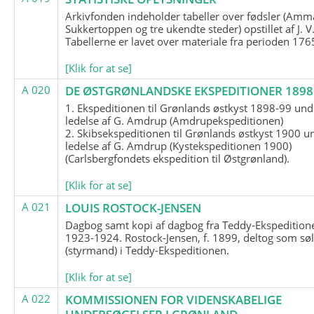
Arkivfonden indeholder tabeller over fødsler (Amma
Sukkertoppen og tre ukendte steder) opstillet af J. V
Tabellerne er lavet over materiale fra perioden 17
[Klik for at se]
A 020
DE ØSTGRØNLANDSKE EKSPEDITIONER 1898 
1. Ekspeditionen til Grønlands østkyst 1898-99 und
ledelse af G. Amdrup (Amdrupekspeditionen)
2. Skibsekspeditionen til Grønlands østkyst 1900 u
ledelse af G. Amdrup (Kystekspeditionen 1900)
(Carlsbergfondets ekspedition til Østgrønland).
[Klik for at se]
A 021
LOUIS ROSTOCK-JENSEN
Dagbog samt kopi af dagbog fra Teddy-Ekspedition
1923-1924. Rostock-Jensen, f. 1899, deltog som søl
(styrmand) i Teddy-Ekspeditionen.
[Klik for at se]
A 022
KOMMISSIONEN FOR VIDENSKABELIGE