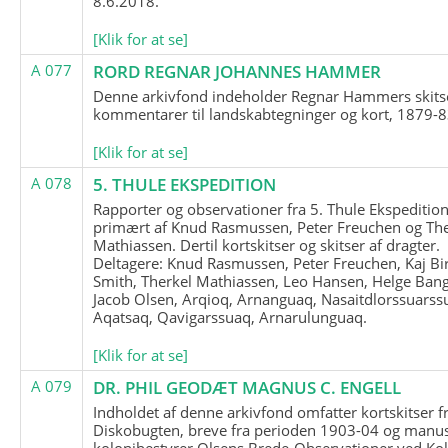
8.6.2018.
[Klik for at se]
A 077
RORD REGNAR JOHANNES HAMMER
Denne arkivfond indeholder Regnar Hammers skits
kommentarer til landskabtegninger og kort, 1879-8
[Klik for at se]
A 078
5. THULE EKSPEDITION
Rapporter og observationer fra 5. Thule Ekspedition
primært af Knud Rasmussen, Peter Freuchen og The
Mathiassen. Dertil kortskitser og skitser af dragter.
Deltagere: Knud Rasmussen, Peter Freuchen, Kaj Bir
Smith, Therkel Mathiassen, Leo Hansen, Helge Bang
Jacob Olsen, Arqioq, Arnanguaq, Nasaitdlorssuarss
Aqatsaq, Qavigarssuaq, Arnarulunguaq.
[Klik for at se]
A 079
DR. PHIL GEODÆT MAGNUS C. ENGELL
Indholdet af denne arkivfond omfatter kortskitser f
Diskobugten, breve fra perioden 1903-04 og manus
kolonibestyrer Olsens Brede-Observationer ved Ko