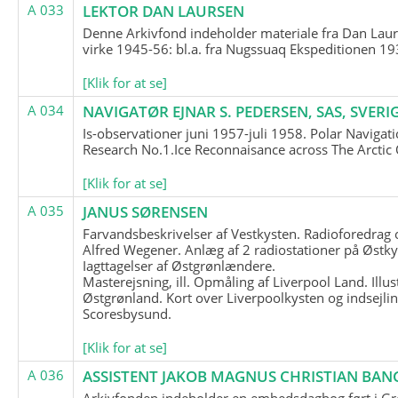
A 033
LEKTOR DAN LAURSEN
Denne Arkivfond indeholder materiale fra Dan Lau
virke 1945-56: bl.a. fra Nugssuaq Ekspeditionen 19
[Klik for at se]
A 034
NAVIGATØR EJNAR S. PEDERSEN, SAS, SVERI
Is-observationer juni 1957-juli 1958. Polar Navigat
Research No.1.Ice Reconnaisance across The Arctic
[Klik for at se]
A 035
JANUS SØRENSEN
Farvandsbeskrivelser af Vestkysten. Radioforedrag
Alfred Wegener. Anlæg af 2 radiostationer på Østky
Iagttagelser af Østgrønlændere.
Masterejsning, ill. Opmåling af Liverpool Land. Illus
Østgrønland. Kort over Liverpoolkysten og indsejlin
Scoresbysund.
[Klik for at se]
A 036
ASSISTENT JAKOB MAGNUS CHRISTIAN BAN
Arkivfonden indeholder en embedsdagbog ført i G