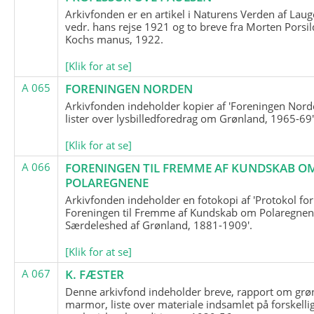
Arkivfonden er en artikel i Naturens Verden af Lau
vedr. hans rejse 1921 og to breve fra Morten Porsil
Kochs manus, 1922.
[Klik for at se]
A 065
FORENINGEN NORDEN
Arkivfonden indeholder kopier af 'Foreningen Nor
lister over lysbilledforedrag om Grønland, 1965-69'
[Klik for at se]
A 066
FORENINGEN TIL FREMME AF KUNDSKAB O
POLAREGNENE
Arkivfonden indeholder en fotokopi af 'Protokol for
Foreningen til Fremme af Kundskab om Polaregnene
Særdeleshed af Grønland, 1881-1909'.
[Klik for at se]
A 067
K. FÆSTER
Denne arkivfond indeholder breve, rapport om grø
marmor, liste over materiale indsamlet på forskelli