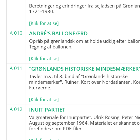
Beretninger og erindringer fra sejladsen på Grønla
1721-1930.
[Klik for at se]
A 010
ANDRÉ'S BALLONFÆRD
Opråb på grønlandsk om at holde udkig efter ballo
Tegning af ballonen.
[Klik for at se]
A 011
"GRØNLANDS HISTORISKE MINDESMÆRKER
Tavler m.v. til 3. bind af "Grønlands historiske
mindemærker". Ruiner. Kort over Nordatlanten. Kor
Færøerne.
[Klik for at se]
A 012
INUIT PARTIET
Valgmateriale for Inuitpartiet. Ulrik Rosing. Peter Ni
August og september 1964. Materialet er skannet o
forefindes som PDF-filer.