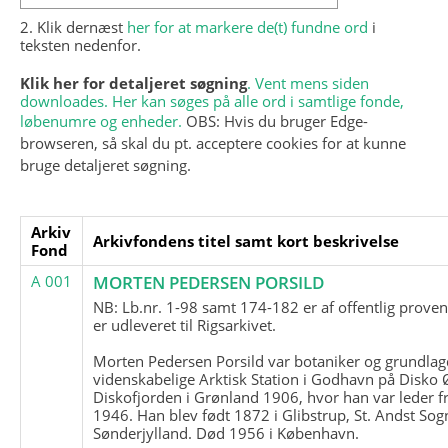
2. Klik dernæst
her for at markere de(t) fundne ord
i
teksten nedenfor.
Klik her for detaljeret søgning
. Vent mens siden
downloades. Her kan søges på alle ord i samtlige fonde,
løbenumre og enheder.
OBS: Hvis du bruger Edge-
browseren, så skal du pt. acceptere cookies for at kunne
bruge detaljeret søgning.
Arkiv
Arkivfondens titel samt kort beskrivelse
Fond
A 001
MORTEN PEDERSEN PORSILD
NB: Lb.nr. 1-98 samt 174-182 er af offentlig prove
er udleveret til Rigsarkivet.
Morten Pedersen Porsild var botaniker og grundla
videnskabelige Arktisk Station i Godhavn på Disko 
Diskofjorden i Grønland 1906, hvor han var leder fr
1946. Han blev født 1872 i Glibstrup, St. Andst Sogn
Sønderjylland. Død 1956 i København.