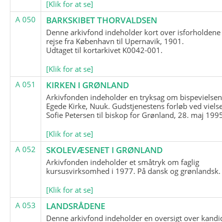
[Klik for at se]
A 050
BARKSKIBET THORVALDSEN
Denne arkivfond indeholder kort over isforholdene
rejse fra København til Upernavik, 1901.
Udtaget til kortarkivet K0042-001.
[Klik for at se]
A 051
KIRKEN I GRØNLAND
Arkivfonden indeholder en tryksag om bispevielsen
Egede Kirke, Nuuk. Gudstjenestens forløb ved viels
Sofie Petersen til biskop for Grønland, 28. maj 199
[Klik for at se]
A 052
SKOLEVÆSENET I GRØNLAND
Arkivfonden indeholder et småtryk om faglig
kursusvirksomhed i 1977. På dansk og grønlandsk.
[Klik for at se]
A 053
LANDSRÅDENE
Denne arkivfond indeholder en oversigt over kandid