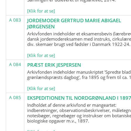
[Klik for at se]
A 083
JORDEMODER GERTRUD MARIE ABIGAEL
JØRGENSEN
Arkivfonden indeholder et eksamensbevis (lærebre
dansk jordemodereksamen med instruks, cirkulære
div. skemaer brugt ved fødsler i Danmark 1922-24.
[Klik for at se]
A 084
PRÆST ERIK JESPERSEN
Arkivfonden indeholder manuskriptet 'Spredte blad
grønlændspræsts dagbog', fra 1895 og frem til ca. 
[Klik for at se]
A 085
EKSPEDITIONEN TIL NORDGRØNLAND I 189
Indholdet af denne arkivfond er mangeartet:
indberetninger, observationsbeskrivelser, måletegn
notesbøger, regnebøger og instrukser om botanisk
biologiske opgaver m.v., 1897.