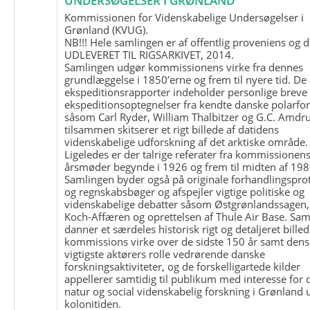
UNDERSØGELSER I GRØNLAND
Kommissionen for Videnskabelige Undersøgelser i
Grønland (KVUG).
NB!!! Hele samlingen er af offentlig proveniens og d
UDLEVERET TIL RIGSARKIVET, 2014.
Samlingen udgør kommissionens virke fra dennes
grundlæggelse i 1850’erne og frem til nyere tid. De
ekspeditionsrapporter indeholder personlige breve
ekspeditionsoptegnelser fra kendte danske polarfo
såsom Carl Ryder, William Thalbitzer og G.C. Amdru
tilsammen skitserer et rigt billede af datidens
videnskabelige udforskning af det arktiske område.
Ligeledes er der talrige referater fra kommissionen
årsmøder begynde i 1926 og frem til midten af 198
Samlingen byder også på originale forhandlingspro
og regnskabsbøger og afspejler vigtige politiske og
videnskabelige debatter såsom Østgrønlandssagen,
Koch-Affæren og oprettelsen af Thule Air Base. Sa
danner et særdeles historisk rigt og detaljeret billed
kommissions virke over de sidste 150 år samt dens
vigtigste aktørers rolle vedrørende danske
forskningsaktiviteter, og de forskelligartede kilder
appellerer samtidig til publikum med interesse for 
natur og social videnskabelig forskning i Grønland
kolonitiden.