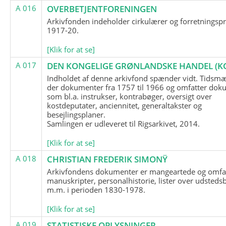
A 016
OVERBETJENTFORENINGEN
Arkivfonden indeholder cirkulærer og forretningspr
1917-20.
[Klik for at se]
A 017
DEN KONGELIGE GRØNLANDSKE HANDEL (K
Indholdet af denne arkivfond spænder vidt. Tidsmæ
der dokumenter fra 1757 til 1966 og omfatter dok
som bl.a. instrukser, kontrabøger, oversigt over
kostdeputater, anciennitet, generaltakster og
besejlingsplaner.
Samlingen er udleveret til Rigsarkivet, 2014.
[Klik for at se]
A 018
CHRISTIAN FREDERIK SIMONŸ
Arkivfondens dokumenter er mangeartede og omfa
manuskripter, personalhistorie, lister over udsteds
m.m. i perioden 1830-1978.
[Klik for at se]
A 019
STATISTISKE OPLYSNINGER