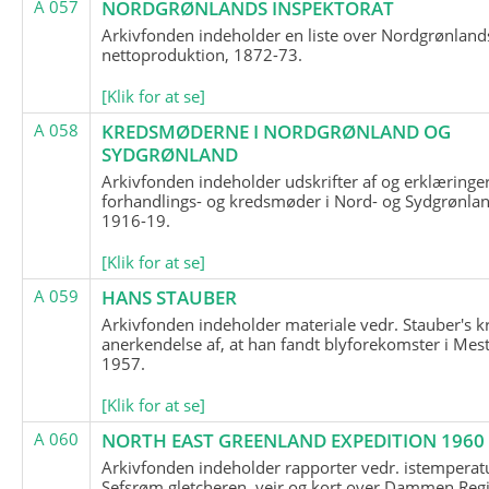
A 057
NORDGRØNLANDS INSPEKTORAT
Arkivfonden indeholder en liste over Nordgrønland
nettoproduktion, 1872-73.
[Klik for at se]
A 058
KREDSMØDERNE I NORDGRØNLAND OG
SYDGRØNLAND
Arkivfonden indeholder udskrifter af og erklæringer
forhandlings- og kredsmøder i Nord- og Sydgrønlan
1916-19.
[Klik for at se]
A 059
HANS STAUBER
Arkivfonden indeholder materiale vedr. Stauber's k
anerkendelse af, at han fandt blyforekomster i Mest
1957.
[Klik for at se]
A 060
NORTH EAST GREENLAND EXPEDITION 1960
Arkivfonden indeholder rapporter vedr. istemperatu
Sefsrøm gletcheren, vejr og kort over Dammen Reg