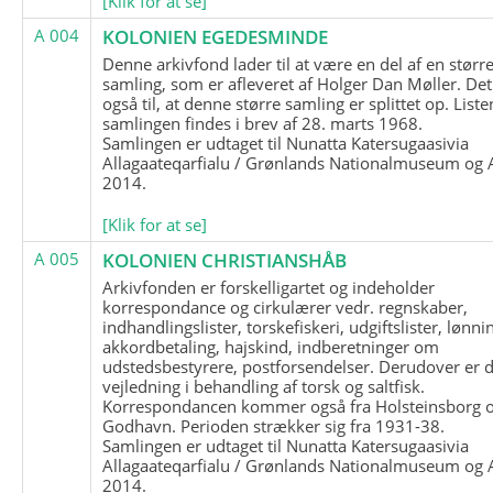
[Klik for at se]
A 004
KOLONIEN EGEDESMINDE
Denne arkivfond lader til at være en del af en størr
samling, som er afleveret af Holger Dan Møller. Det
også til, at denne større samling er splittet op. List
samlingen findes i brev af 28. marts 1968.
Samlingen er udtaget til Nunatta Katersugaasivia
Allagaateqarfialu / Grønlands Nationalmuseum og A
2014.
[Klik for at se]
A 005
KOLONIEN CHRISTIANSHÅB
Arkivfonden er forskelligartet og indeholder
korrespondance og cirkulærer vedr. regnskaber,
indhandlingslister, torskefiskeri, udgiftslister, lønni
akkordbetaling, hajskind, indberetninger om
udstedsbestyrere, postforsendelser. Derudover er 
vejledning i behandling af torsk og saltfisk.
Korrespondancen kommer også fra Holsteinsborg 
Godhavn. Perioden strækker sig fra 1931-38.
Samlingen er udtaget til Nunatta Katersugaasivia
Allagaateqarfialu / Grønlands Nationalmuseum og A
2014.