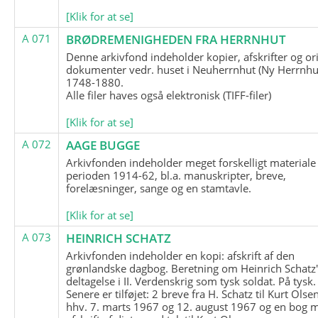
[Klik for at se]
A 071
BRØDREMENIGHEDEN FRA HERRNHUT
Denne arkivfond indeholder kopier, afskrifter og or
dokumenter vedr. huset i Neuherrnhut (Ny Herrnhut
1748-1880.
Alle filer haves også elektronisk (TIFF-filer)
[Klik for at se]
A 072
AAGE BUGGE
Arkivfonden indeholder meget forskelligt materiale 
perioden 1914-62, bl.a. manuskripter, breve,
forelæsninger, sange og en stamtavle.
[Klik for at se]
A 073
HEINRICH SCHATZ
Arkivfonden indeholder en kopi: afskrift af den
grønlandske dagbog. Beretning om Heinrich Schatz
deltagelse i II. Verdenskrig som tysk soldat. På tysk.
Senere er tilføjet: 2 breve fra H. Schatz til Kurt Olsen
hhv. 7. marts 1967 og 12. august 1967 og en bog 