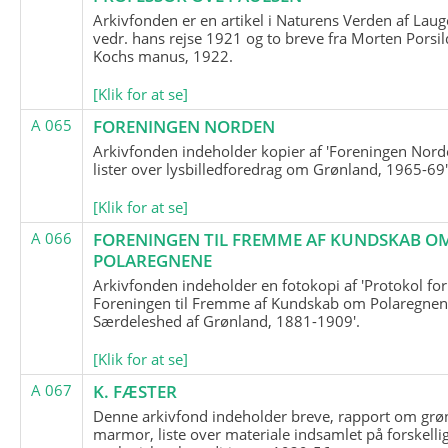
Arkivfonden er en artikel i Naturens Verden af Lau
vedr. hans rejse 1921 og to breve fra Morten Porsil
Kochs manus, 1922.
[Klik for at se]
A 065
FORENINGEN NORDEN
Arkivfonden indeholder kopier af 'Foreningen Nor
lister over lysbilledforedrag om Grønland, 1965-69'
[Klik for at se]
A 066
FORENINGEN TIL FREMME AF KUNDSKAB O
POLAREGNENE
Arkivfonden indeholder en fotokopi af 'Protokol for
Foreningen til Fremme af Kundskab om Polaregnene
Særdeleshed af Grønland, 1881-1909'.
[Klik for at se]
A 067
K. FÆSTER
Denne arkivfond indeholder breve, rapport om grø
marmor, liste over materiale indsamlet på forskelli