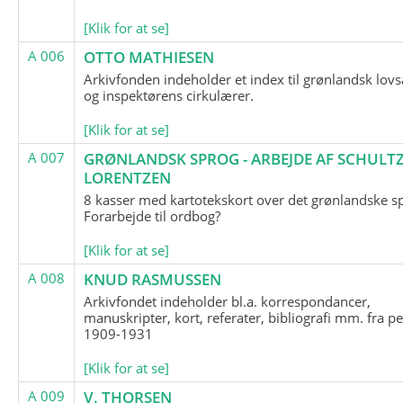
[Klik for at se]
A 006
OTTO MATHIESEN
Arkivfonden indeholder et index til grønlandsk lov
og inspektørens cirkulærer.
[Klik for at se]
A 007
GRØNLANDSK SPROG - ARBEJDE AF SCHULTZ
LORENTZEN
8 kasser med kartotekskort over det grønlandske s
Forarbejde til ordbog?
[Klik for at se]
A 008
KNUD RASMUSSEN
Arkivfondet indeholder bl.a. korrespondancer,
manuskripter, kort, referater, bibliografi mm. fra p
1909-1931
[Klik for at se]
A 009
V. THORSEN