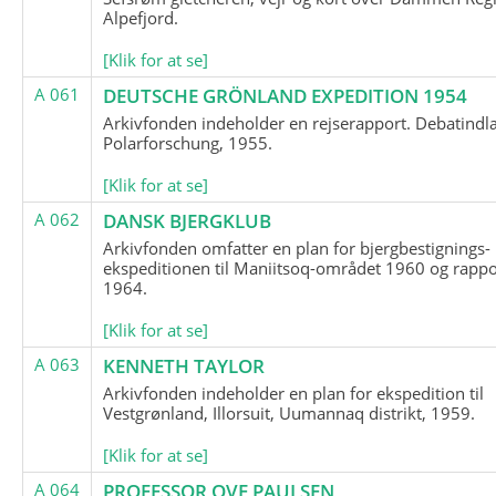
Alpefjord.
[Klik for at se]
A 061
DEUTSCHE GRÖNLAND EXPEDITION 1954
Arkivfonden indeholder en rejserapport. Debatindl
Polarforschung, 1955.
[Klik for at se]
A 062
DANSK BJERGKLUB
Arkivfonden omfatter en plan for bjergbestignings-
ekspeditionen til Maniitsoq-området 1960 og rappo
1964.
[Klik for at se]
A 063
KENNETH TAYLOR
Arkivfonden indeholder en plan for ekspedition til
Vestgrønland, Illorsuit, Uumannaq distrikt, 1959.
[Klik for at se]
A 064
PROFESSOR OVE PAULSEN