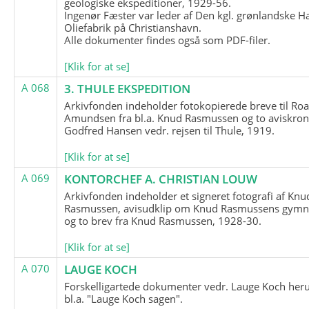
geologiske ekspeditioner, 1929-56.
Ingenør Fæster var leder af Den kgl. grønlandske H
Oliefabrik på Christianshavn.
Alle dokumenter findes også som PDF-filer.
[Klik for at se]
A 068
3. THULE EKSPEDITION
Arkivfonden indeholder fotokopierede breve til Roa
Amundsen fra bl.a. Knud Rasmussen og to aviskron
Godfred Hansen vedr. rejsen til Thule, 1919.
[Klik for at se]
A 069
KONTORCHEF A. CHRISTIAN LOUW
Arkivfonden indeholder et signeret fotografi af Knu
Rasmussen, avisudklip om Knud Rasmussens gymna
og to brev fra Knud Rasmussen, 1928-30.
[Klik for at se]
A 070
LAUGE KOCH
Forskelligartede dokumenter vedr. Lauge Koch her
bl.a. "Lauge Koch sagen".