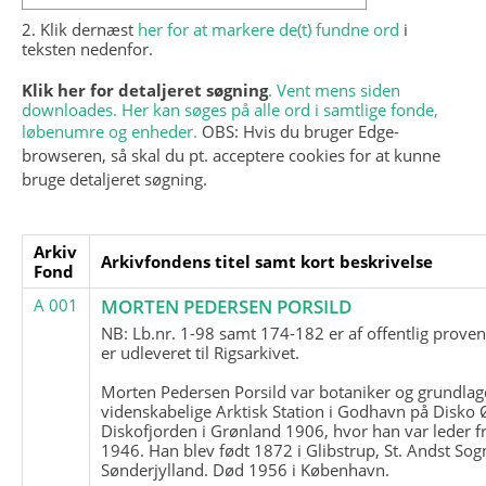
2. Klik dernæst
her for at markere de(t) fundne ord
i
teksten nedenfor.
Klik her for detaljeret søgning
. Vent mens siden
downloades. Her kan søges på alle ord i samtlige fonde,
løbenumre og enheder.
OBS: Hvis du bruger Edge-
browseren, så skal du pt. acceptere cookies for at kunne
bruge detaljeret søgning.
Arkiv
Arkivfondens titel samt kort beskrivelse
Fond
A 001
MORTEN PEDERSEN PORSILD
NB: Lb.nr. 1-98 samt 174-182 er af offentlig prove
er udleveret til Rigsarkivet.
Morten Pedersen Porsild var botaniker og grundla
videnskabelige Arktisk Station i Godhavn på Disko 
Diskofjorden i Grønland 1906, hvor han var leder fr
1946. Han blev født 1872 i Glibstrup, St. Andst Sogn
Sønderjylland. Død 1956 i København.