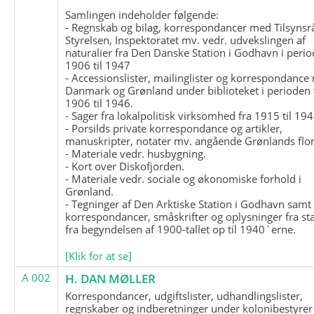
Samlingen indeholder følgende:
- Regnskab og bilag, korrespondancer med Tilsynsr
Styrelsen, Inspektoratet mv. vedr. udvekslingen af
naturalier fra Den Danske Station i Godhavn i perio
1906 til 1947
- Accessionslister, mailinglister og korrespondanc
Danmark og Grønland under biblioteket i perioden 
1906 til 1946.
- Sager fra lokalpolitisk virksomhed fra 1915 til 194
- Porsilds private korrespondance og artikler,
manuskripter, notater mv. angående Grønlands flor
- Materiale vedr. husbygning.
- Kort over Diskofjorden.
- Materiale vedr. sociale og økonomiske forhold i
Grønland.
- Tegninger af Den Arktiske Station i Godhavn samt
korrespondancer, småskrifter og oplysninger fra st
fra begyndelsen af 1900-tallet op til 1940`erne.
[Klik for at se]
A 002
H. DAN MØLLER
Korrespondancer, udgiftslister, udhandlingslister,
regnskaber og indberetninger under kolonibestyrer