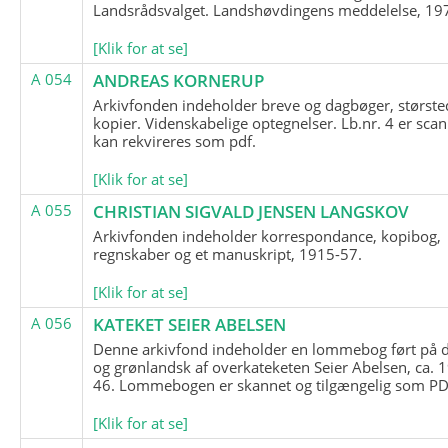
Landsrådsvalget. Landshøvdingens meddelelse, 19
[Klik for at se]
A 054
ANDREAS KORNERUP
Arkivfonden indeholder breve og dagbøger, største
kopier. Videnskabelige optegnelser. Lb.nr. 4 er sca
kan rekvireres som pdf.
[Klik for at se]
A 055
CHRISTIAN SIGVALD JENSEN LANGSKOV
Arkivfonden indeholder korrespondance, kopibog,
regnskaber og et manuskript, 1915-57.
[Klik for at se]
A 056
KATEKET SEIER ABELSEN
Denne arkivfond indeholder en lommebog ført på 
og grønlandsk af overkateketen Seier Abelsen, ca. 
46. Lommebogen er skannet og tilgængelig som PDF
[Klik for at se]