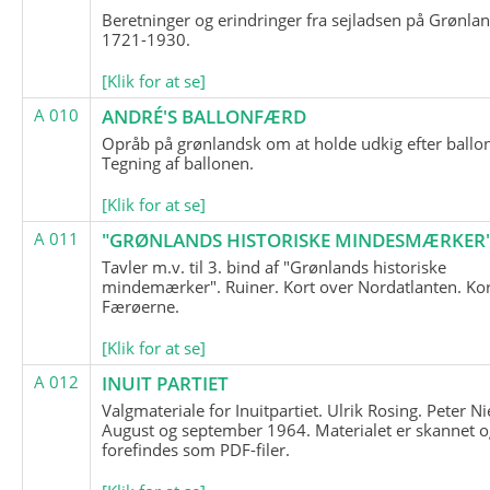
Beretninger og erindringer fra sejladsen på Grønla
1721-1930.
[Klik for at se]
A 010
ANDRÉ'S BALLONFÆRD
Opråb på grønlandsk om at holde udkig efter ballo
Tegning af ballonen.
[Klik for at se]
A 011
"GRØNLANDS HISTORISKE MINDESMÆRKER
Tavler m.v. til 3. bind af "Grønlands historiske
mindemærker". Ruiner. Kort over Nordatlanten. Kor
Færøerne.
[Klik for at se]
A 012
INUIT PARTIET
Valgmateriale for Inuitpartiet. Ulrik Rosing. Peter Ni
August og september 1964. Materialet er skannet o
forefindes som PDF-filer.