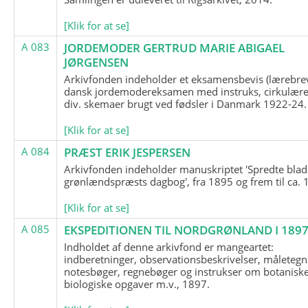
[Klik for at se]
A 083
JORDEMODER GERTRUD MARIE ABIGAEL
JØRGENSEN
Arkivfonden indeholder et eksamensbevis (lærebre
dansk jordemodereksamen med instruks, cirkulære
div. skemaer brugt ved fødsler i Danmark 1922-24.
[Klik for at se]
A 084
PRÆST ERIK JESPERSEN
Arkivfonden indeholder manuskriptet 'Spredte blad
grønlændspræsts dagbog', fra 1895 og frem til ca. 
[Klik for at se]
A 085
EKSPEDITIONEN TIL NORDGRØNLAND I 189
Indholdet af denne arkivfond er mangeartet:
indberetninger, observationsbeskrivelser, måletegn
notesbøger, regnebøger og instrukser om botanisk
biologiske opgaver m.v., 1897.