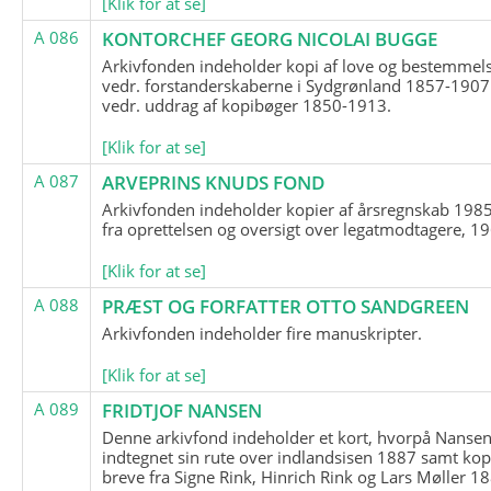
[Klik for at se]
A 086
KONTORCHEF GEORG NICOLAI BUGGE
Arkivfonden indeholder kopi af love og bestemmel
vedr. forstanderskaberne i Sydgrønland 1857-1907
vedr. uddrag af kopibøger 1850-1913.
[Klik for at se]
A 087
ARVEPRINS KNUDS FOND
Arkivfonden indeholder kopier af årsregnskab 1985
fra oprettelsen og oversigt over legatmodtagere, 1
[Klik for at se]
A 088
PRÆST OG FORFATTER OTTO SANDGREEN
Arkivfonden indeholder fire manuskripter.
[Klik for at se]
A 089
FRIDTJOF NANSEN
Denne arkivfond indeholder et kort, hvorpå Nansen
indtegnet sin rute over indlandsisen 1887 samt kop
breve fra Signe Rink, Hinrich Rink og Lars Møller 1