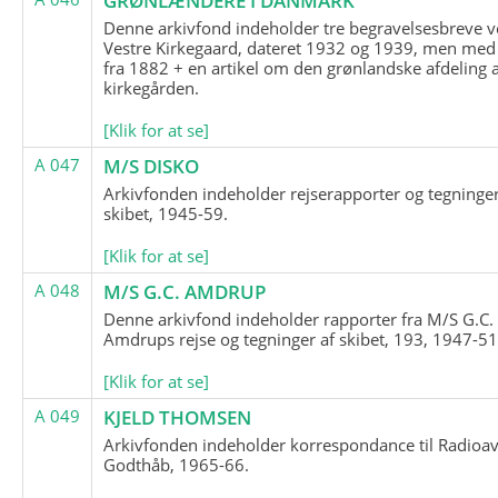
GRØNLÆNDERE I DANMARK
Denne arkivfond indeholder tre begravelsesbreve v
Vestre Kirkegaard, dateret 1932 og 1939, men med
fra 1882 + en artikel om den grønlandske afdeling 
kirkegården.
[Klik for at se]
A 047
M/S DISKO
Arkivfonden indeholder rejserapporter og tegninge
skibet, 1945-59.
[Klik for at se]
A 048
M/S G.C. AMDRUP
Denne arkivfond indeholder rapporter fra M/S G.C.
Amdrups rejse og tegninger af skibet, 193, 1947-51
[Klik for at se]
A 049
KJELD THOMSEN
Arkivfonden indeholder korrespondance til Radioav
Godthåb, 1965-66.