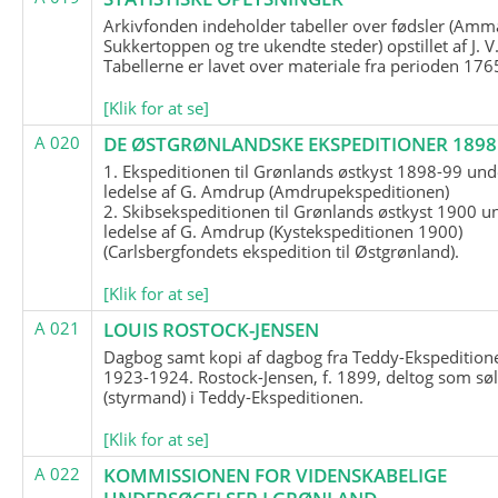
Arkivfonden indeholder tabeller over fødsler (Amma
Sukkertoppen og tre ukendte steder) opstillet af J. V
Tabellerne er lavet over materiale fra perioden 17
[Klik for at se]
A 020
DE ØSTGRØNLANDSKE EKSPEDITIONER 1898 
1. Ekspeditionen til Grønlands østkyst 1898-99 und
ledelse af G. Amdrup (Amdrupekspeditionen)
2. Skibsekspeditionen til Grønlands østkyst 1900 u
ledelse af G. Amdrup (Kystekspeditionen 1900)
(Carlsbergfondets ekspedition til Østgrønland).
[Klik for at se]
A 021
LOUIS ROSTOCK-JENSEN
Dagbog samt kopi af dagbog fra Teddy-Ekspedition
1923-1924. Rostock-Jensen, f. 1899, deltog som søl
(styrmand) i Teddy-Ekspeditionen.
[Klik for at se]
A 022
KOMMISSIONEN FOR VIDENSKABELIGE