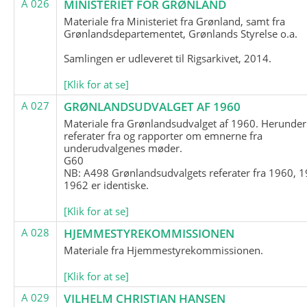
A 026
MINISTERIET FOR GRØNLAND
Materiale fra Ministeriet fra Grønland, samt fra
Grønlandsdepartementet, Grønlands Styrelse o.a.
Samlingen er udleveret til Rigsarkivet, 2014.
[Klik for at se]
A 027
GRØNLANDSUDVALGET AF 1960
Materiale fra Grønlandsudvalget af 1960. Herunder
referater fra og rapporter om emnerne fra
underudvalgenes møder.
G60
NB: A498 Grønlandsudvalgets referater fra 1960, 1
1962 er identiske.
[Klik for at se]
A 028
HJEMMESTYREKOMMISSIONEN
Materiale fra Hjemmestyrekommissionen.
[Klik for at se]
A 029
VILHELM CHRISTIAN HANSEN