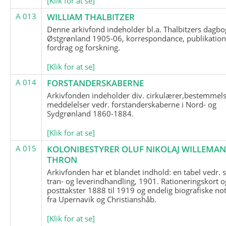
[Klik for at se]
A 013
WILLIAM THALBITZER
Denne arkivfond indeholder bl.a. Thalbitzers dagbo
Østgrønland 1905-06, korrespondance, publikation
fordrag og forskning.
[Klik for at se]
A 014
FORSTANDERSKABERNE
Arkivfonden indeholder div. cirkulærer,bestemmels
meddelelser vedr. forstanderskaberne i Nord- og
Sydgrønland 1860-1884.
[Klik for at se]
A 015
KOLONIBESTYRER OLUF NIKOLAJ WILLEMA
THRON
Arkivfonden har et blandet indhold: en tabel vedr.
tran- og leverindhandling, 1901. Rationeringskort o
posttakster 1888 til 1919 og endelig biografiske no
fra Upernavik og Christianshåb.
[Klik for at se]