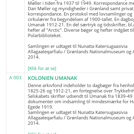
Møller i tiden fra 1937 til 1949. Korrespondance m
Dan Møller og myndigheder i Grønland samt privat
korrespondance. En protokol med lovsamlinger og
cirkulærer fra begyndelsen af 1900-tallet. En dagbo
Umanak 1912-21. En del særtryk og tidsskrifter, bl.
hefter af "Arctic". Diverse bøger og hefter indgået ti
Polarbiblioteket.
Samlingen er udtaget til Nunatta Katersugaasivia
Allagaateqarfialu / Grønlands Nationalmuseum og A
2014.
[Klik for at se]
A 003
KOLONIEN UMANAK
Denne arkivfond indeholder to dagbøger fra henhol
1825-26 og 1912-21, en fortegnelse over Trykkefri
Selskabets skrifter udsendt til Umanak fra 1839-49
dokumenter om indsamling til mindesmærke for H
Egede 1919.
Samlingen er udtaget til Nunatta Katersugaasivia
Allagaateqarfialu / Grønlands Nationalmuseum og A
2014.