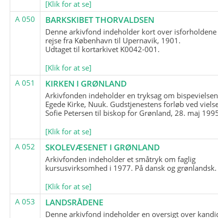
[Klik for at se]
A 050
BARKSKIBET THORVALDSEN
Denne arkivfond indeholder kort over isforholdene
rejse fra København til Upernavik, 1901.
Udtaget til kortarkivet K0042-001.
[Klik for at se]
A 051
KIRKEN I GRØNLAND
Arkivfonden indeholder en tryksag om bispevielsen
Egede Kirke, Nuuk. Gudstjenestens forløb ved viels
Sofie Petersen til biskop for Grønland, 28. maj 199
[Klik for at se]
A 052
SKOLEVÆSENET I GRØNLAND
Arkivfonden indeholder et småtryk om faglig
kursusvirksomhed i 1977. På dansk og grønlandsk.
[Klik for at se]
A 053
LANDSRÅDENE
Denne arkivfond indeholder en oversigt over kandid