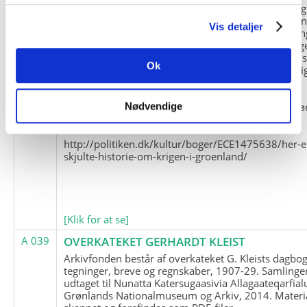
og Marius Jensen som medlem. Marius Jensens da
befinder sig i Militärhistorisches Museum i Dresde
Vis detaljer
(Tyskland). Kopierne af Friedrich Littmanns erindrin
klausuleret iht. aftalen med giveren og Franz Seling
Kontakt venligst Arktisk Instituts ledelse i forbinde
Ok
brugen af materialet til studie- og forskningsmæssi
formål.
Nedenunder findes et link til en presseartikel vedr
Nødvendige
historien om Nordøstgrønlands Slædepatrulje:
http://politiken.dk/kultur/boger/ECE1475638/her-e
skjulte-historie-om-krigen-i-groenland/
[Klik for at se]
A 039
OVERKATEKET GERHARDT KLEIST
Arkivfonden består af overkateket G. Kleists dagbog
tegninger, breve og regnskaber, 1907-29. Samlinge
udtaget til Nunatta Katersugaasivia Allagaateqarfial
Grønlands Nationalmuseum og Arkiv, 2014. Materia