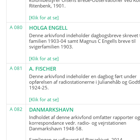
Ritenbenk, 1901.
[Klik for at se]
A 080
HOLGA ENGELL
Denne arkivfond indeholder dagbogsbreve skrevet t
familien 1903-04 samt Magnus C Engells breve til
svigerfamilien 1903.
[Klik for at se]
A 081
A. FISCHER
Denne arkivfond indeholder en dagbog ført under
opførelsen af radiostationerne i Julianehåb og Godt
1924-25.
[Klik for at se]
A 082
DANMARKSHAVN
Indholdet af denne arkivfond omfatter rapporter o
korrespondance vedr. radio- og vejrstationen
Danmarkshavn 1948-58.
Samlingen er udleveret til Rigsarkivet, 2014.