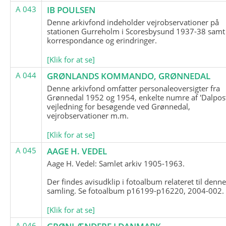
A 043
IB POULSEN
Denne arkivfond indeholder vejrobservationer på
stationen Gurreholm i Scoresbysund 1937-38 samt
korrespondance og erindringer.
[Klik for at se]
A 044
GRØNLANDS KOMMANDO, GRØNNEDAL
Denne arkivfond omfatter personaleoversigter fra
Grønnedal 1952 og 1954, enkelte numre af 'Dalpost
vejledning for besøgende ved Grønnedal,
vejrobservationer m.m.
[Klik for at se]
A 045
AAGE H. VEDEL
Aage H. Vedel: Samlet arkiv 1905-1963.
Der findes avisudklip i fotoalbum relateret til denn
samling. Se fotoalbum p16199-p16220, 2004-002.
[Klik for at se]
A 046