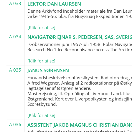
A 033
LEKTOR DAN LAURSEN
Denne Arkivfond indeholder materiale fra Dan Lau
virke 1945-56: bl.a. fra Nugssuaq Ekspeditionen 19
[Klik for at se]
A 034
NAVIGATØR EJNAR S. PEDERSEN, SAS, SVERI
Is-observationer juni 1957-juli 1958. Polar Navigat
Research No.1.Ice Reconnaisance across The Arctic
[Klik for at se]
A 035
JANUS SØRENSEN
Farvandsbeskrivelser af Vestkysten. Radioforedrag
Alfred Wegener. Anlæg af 2 radiostationer på Østky
Iagttagelser af Østgrønlændere.
Masterejsning, ill. Opmåling af Liverpool Land. Illus
Østgrønland. Kort over Liverpoolkysten og indsejlin
Scoresbysund.
[Klik for at se]
A 036
ASSISTENT JAKOB MAGNUS CHRISTIAN BAN
Arkivfonden indeholder en embedsdagbog ført i G