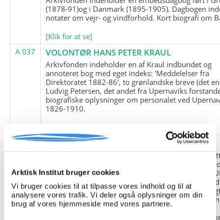
(1878-91)og i Danmark (1895-1905). Dagbogen ind
notater om vejr- og vindforhold. Kort biografi om B
[Klik for at se]
A 037
VOLONTØR HANS PETER KRAUL
Arkivfonden indeholder en af Kraul indbundet og
annoteret bog med eget indeks: 'Meddelelser fra
Direktoratet 1882-86', to grønlandske breve (det en
Ludvig Petersen, det andet fra Upernaviks forstand
biografiske oplysninger om personalet ved Upernav
1826-1910.
[Klik for at se]
A 038
FRIEDRICH LITTMANN
Denne arkivfond indeholder en kopi af Friedrich Li
upublicerede erindringer. Originalen befinder sig i 
tyske historiker Franz Selingers privatarkiv i byen U
Arktisk Institut bruger cookies
Tyskland. Friedrich Littmann var en af de tyske sold
Vi bruger cookies til at tilpasse vores indhold og til at
der var med i vejrstationen "Holzauge" i Hansa Bugt
analysere vores trafik. Vi deler også oplysninger om din
Nordøstgrønland under Anden Verdenskrig. Statio
brug af vores hjemmeside med vores partnere.
"Holzauge" blev opdaget af Nordøstgrønlands
Slædepatrulje med Eli Knudsen som medlem og ko