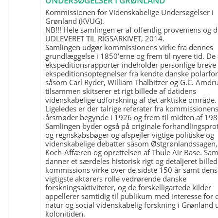
UNDERSØGELSER I GRØNLAND
Kommissionen for Videnskabelige Undersøgelser i
Grønland (KVUG).
NB!!! Hele samlingen er af offentlig proveniens og d
UDLEVERET TIL RIGSARKIVET, 2014.
Samlingen udgør kommissionens virke fra dennes
grundlæggelse i 1850’erne og frem til nyere tid. De
ekspeditionsrapporter indeholder personlige breve
ekspeditionsoptegnelser fra kendte danske polarfo
såsom Carl Ryder, William Thalbitzer og G.C. Amdru
tilsammen skitserer et rigt billede af datidens
videnskabelige udforskning af det arktiske område.
Ligeledes er der talrige referater fra kommissionen
årsmøder begynde i 1926 og frem til midten af 198
Samlingen byder også på originale forhandlingspro
og regnskabsbøger og afspejler vigtige politiske og
videnskabelige debatter såsom Østgrønlandssagen,
Koch-Affæren og oprettelsen af Thule Air Base. Sa
danner et særdeles historisk rigt og detaljeret billed
kommissions virke over de sidste 150 år samt dens
vigtigste aktørers rolle vedrørende danske
forskningsaktiviteter, og de forskelligartede kilder
appellerer samtidig til publikum med interesse for 
natur og social videnskabelig forskning i Grønland
kolonitiden.