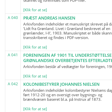
skannet og forefindes som PDF-filer.
[Klik for at se]
A 040
PRÆST ANDREAS HANSEN
Arkivfonden indeholder et manuskript skrevet på d
'Lidt fra Grønland. Livet i Grønland beskrevet af en
grønlænder, I-II', 1903. Manuskriptet er både skann
transskriberet og findes i PDF-version.
[Klik for at se]
A 041
FORENINGEN AF 1901 TIL UNDERSTØTTELSE
GRØNLANDSKE OVERBETJENTES EFTERLADT
Arkivfonden består af vedtægter for foreningen, 19
[Klik for at se]
A 042
KOLONIBESTYRER JOHANNES NIELSEN
Arkivfonden indeholder kolonibestyrer Nielsens d
ført 1912-20 og en oversigt over bygnings- og
brændvæsen baseret bl.a. på Instrux af 1873.
[Klik for at se]