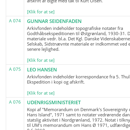
afskrift af digte med tak til Kurt Olsen.
[Klik for at se]
A 074
GUNNAR SEIDENFADEN
Arkivfonden indeholder topografiske notater fra
Godthåbsekspeditionen til Østgrønland, 1930-31.
materiale vedr. bl.a. Det Kgl. Danske Videnskabern
Selskab, Sidstnævnte materiale er indkommet ved 
senere lejlighed.
[Klik for at se]
A 075
LEO HANSEN
Arkivfonden indeholder korrespondance fra 5. Thul
Ekspedition i kopi og afskrift.
[Klik for at se]
A 076
UDENRIGSMINISTERIET
Kopi af "Memorandum on Denmark's Sovereignity 
Hans Island", 1971 samt to notater vedrørende dan
statslig aktivitet i Nordgrønland, 1972. Notat i tilkn
til UM's memorandum om Hans Ø 1971, udfærdige