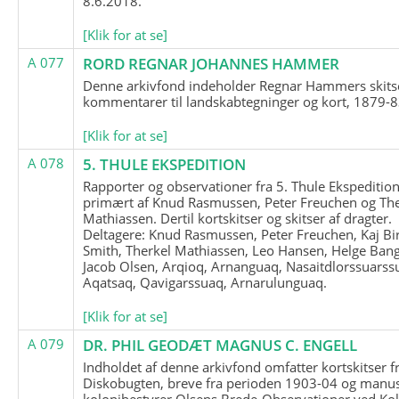
8.6.2018.
[Klik for at se]
A 077
RORD REGNAR JOHANNES HAMMER
Denne arkivfond indeholder Regnar Hammers skits
kommentarer til landskabtegninger og kort, 1879-8
[Klik for at se]
A 078
5. THULE EKSPEDITION
Rapporter og observationer fra 5. Thule Ekspedition
primært af Knud Rasmussen, Peter Freuchen og The
Mathiassen. Dertil kortskitser og skitser af dragter.
Deltagere: Knud Rasmussen, Peter Freuchen, Kaj Bir
Smith, Therkel Mathiassen, Leo Hansen, Helge Bang
Jacob Olsen, Arqioq, Arnanguaq, Nasaitdlorssuarss
Aqatsaq, Qavigarssuaq, Arnarulunguaq.
[Klik for at se]
A 079
DR. PHIL GEODÆT MAGNUS C. ENGELL
Indholdet af denne arkivfond omfatter kortskitser f
Diskobugten, breve fra perioden 1903-04 og manus
kolonibestyrer Olsens Brede-Observationer ved Ko