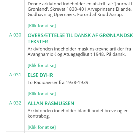
Denne arkivfond indeholder en afskrift af: 'Journal f
Grønland'. Skrevet 1830-40 i Arveprinsens Eilande,
Godhavn og Upernavik. Forord af Knud Aarup.
[Klik for at se]
A 030
OVERSÆTTELSE TIL DANSK AF GRØNLANDSK
TEKSTER
Arkivfonden indeholder maskinskrevne artikler fra
AvangnamioK og Atuagagdliutit 1948. På dansk.
[Klik for at se]
A 031
ELSE DYHR
To Radioaviser fra 1938-1939.
[Klik for at se]
A 032
ALLAN RASMUSSEN
Arkivfonden indeholder blandt andet breve og en
kontrabog.
[Klik for at se]