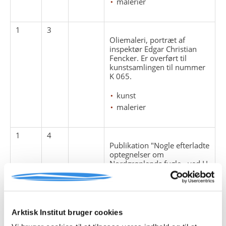
malerier
1
3
Oliemaleri, portræt af
inspektør Edgar Christian
Fencker. Er overført til
kunstsamlingen til nummer
K 065.
kunst
malerier
1
4
Publikation "Nogle efterladte
optegnelser om
Nordgrønlands fugle - ved H.
Fencker og H. Scheel". 1929.
ornitologi
publikationer
Arktisk Institut bruger cookies