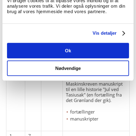
Vi bruger cookies til at tilpasse vores indhold og til at
1
5
analysere vores trafik. Vi deler også oplysninger om din
Optegnelse (stamtavle) over
brug af vores hjemmeside med vores partnere.
inspektør Edgar Chr.
Fenckers hustru, børn og
børnebørn. Familien
Fenckers slægtsbog tilbage
Vis detaljer
til 1770. Materialet er
tilgængeligt som PDF-filer.
Ok
slægter
stamtavler
Nødvendige
1
6
Maskinskreven manuskript
til en lille historie "Jul ved
Tasiusak" (en fortælling fra
det Grønland der gik).
fortællinger
manuskripter
1
7