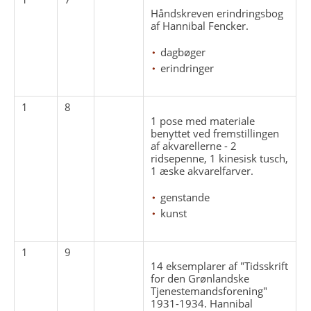
Håndskreven erindringsbog
af Hannibal Fencker.
dagbøger
erindringer
1
8
1 pose med materiale
benyttet ved fremstillingen
af akvarellerne - 2
ridsepenne, 1 kinesisk tusch,
1 æske akvarelfarver.
genstande
kunst
1
9
14 eksemplarer af "Tidsskrift
for den Grønlandske
Tjenestemandsforening"
1931-1934. Hannibal