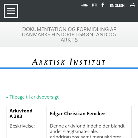
ENGLISH
DOKUMENTATION OG FORMIDLING AF
DANMARKS HISTORIE I GRØNLAND OG
ARKTIS
Arktisk Institut
« Tilbage til arkivoversigt
Arkivfond
Edgar Christian Fencker
A 393
Beskrivelse:
Denne arkivfond indeholder blandt
andet slægtsmateriale,
erindringsbog samt manuskripter.