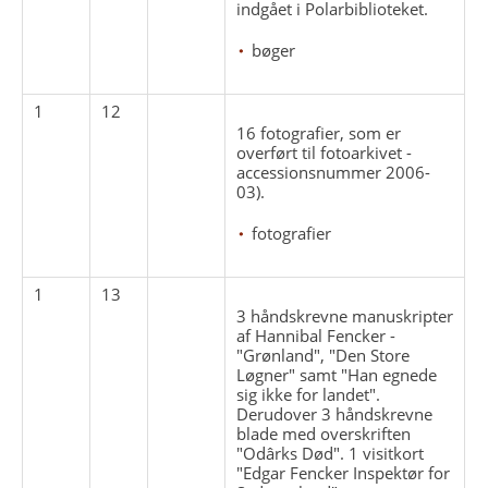
indgået i Polarbiblioteket.
bøger
1
12
16 fotografier, som er
overført til fotoarkivet -
accessionsnummer 2006-
03).
fotografier
1
13
3 håndskrevne manuskripter
af Hannibal Fencker -
"Grønland", "Den Store
Løgner" samt "Han egnede
sig ikke for landet".
Derudover 3 håndskrevne
blade med overskriften
"Odârks Død". 1 visitkort
"Edgar Fencker Inspektør for