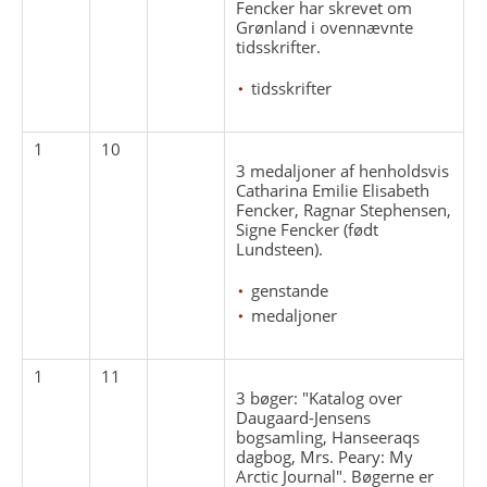
Fencker har skrevet om
Grønland i ovennævnte
tidsskrifter.
tidsskrifter
1
10
3 medaljoner af henholdsvis
Catharina Emilie Elisabeth
Fencker, Ragnar Stephensen,
Signe Fencker (født
Lundsteen).
genstande
medaljoner
1
11
3 bøger: "Katalog over
Daugaard-Jensens
bogsamling, Hanseeraqs
dagbog, Mrs. Peary: My
Arctic Journal". Bøgerne er