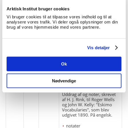
Notater vedr. ordet
Arktisk Institut bruger cookies
"Kalalek'".
Vi bruger cookies til at tilpasse vores indhold og til at
nordboere
analysere vores trafik. Vi deler også oplysninger om din
brug af vores hjemmeside med vores partnere.
sprog
1
9
Vis detaljer
Manuskript: "De eskimoiske
Racenavne Yuit og Inuit".
Ok
manuskripter
sprog
Nødvendige
1
10
Uddrag af og noter, skrevet
af H. J. Rink, til Roger Wells
og John W. Kelly: "Eskimo
Vocabularies", som blev
udgivet 1890. På engelsk.
notater