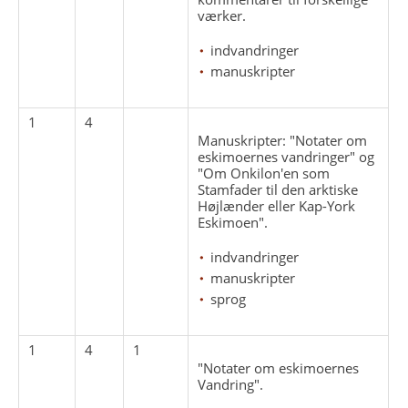
værker.
indvandringer
manuskripter
1
4
Manuskripter: "Notater om
eskimoernes vandringer" og
"Om Onkilon'en som
Stamfader til den arktiske
Højlænder eller Kap-York
Eskimoen".
indvandringer
manuskripter
sprog
1
4
1
"Notater om eskimoernes
Vandring".