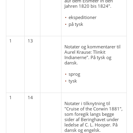
auf dem Eismeer in den
Jahren 1820 bis 1824".
ekspeditioner
på tysk
1
13
Notater og kommentarer til
Aurel Krause: Tlinkit
Indianerne". På tysk og
dansk.
sprog
tysk
1
14
Notater i tilknytning til
"Cruise of the Corwin 1881",
som foregik langs begge
sider af Beringhavet under
ledelse af C. L. Hooper. På
dansk og engelsk.