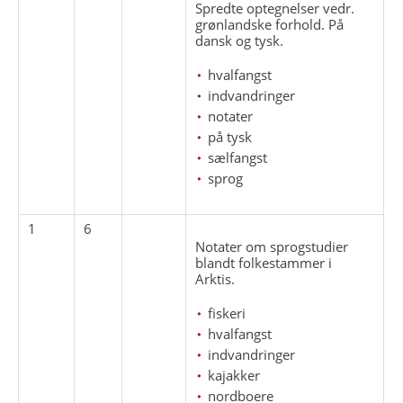
Spredte optegnelser vedr.
grønlandske forhold. På
dansk og tysk.
hvalfangst
indvandringer
notater
på tysk
sælfangst
sprog
1
6
Notater om sprogstudier
blandt folkestammer i
Arktis.
fiskeri
hvalfangst
indvandringer
kajakker
nordboere