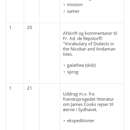
mission
samer
1
20
Afskrift og kommentarer til
Fr. Ad. de Rëpstorff:
"Vocabulary of Dialects in
the Nicobar and Andaman
Isles.
galathea (skib)
sprog
1
21
Uddrag m.v. fra
fransksprogedet litteratur
om James Cooks rejser til
øerne i Sydhavet.
ekspeditioner