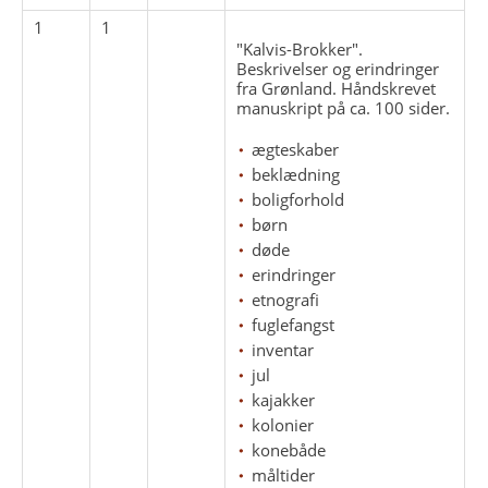
1
1
"Kalvis-Brokker".
Beskrivelser og erindringer
fra Grønland. Håndskrevet
manuskript på ca. 100 sider.
ægteskaber
beklædning
boligforhold
børn
døde
erindringer
etnografi
fuglefangst
inventar
jul
kajakker
kolonier
konebåde
måltider