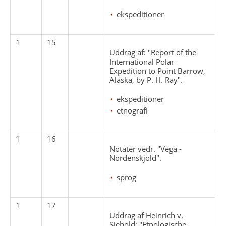
ekspeditioner
1
15
Uddrag af: "Report of the
International Polar
Expedition to Point Barrow,
Alaska, by P. H. Ray".
ekspeditioner
etnografi
1
16
Notater vedr. "Vega -
Nordenskjöld".
sprog
1
17
Uddrag af Heinrich v.
Siebold: "Etnologische