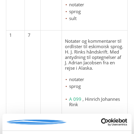
notater
sprog
sult
1
7
Notater og kommentarer til
ordlister til eskimoisk sprog.
H. J. Rinks håndskrift. Med
antydning til optegnelser af
J. Adrian Jacobsen fra en
rejse i Alaska.
notater
sprog
A 099
, Hinrich Johannes
Rink
Rink, Hinrich
1
8