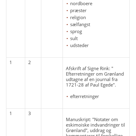
nordboere
præster
religion
sælfangst
sprog
sult
udsteder
1
2
Afskrift af Signe Rink: "
Efterretninger om Grønland
udtagne af en journal fra
1721-28 af Paul Egede".
efterretninger
1
3
Manuskript: "Notater om
eskimoiske indvandringer til
Grønland", uddrag og
kommentarer til forskellige