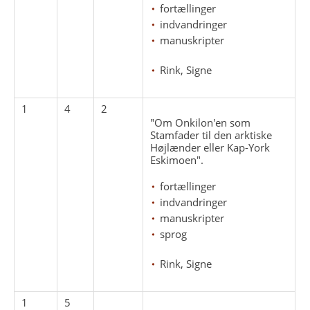
fortællinger
indvandringer
manuskripter
Rink, Signe
1
4
2
"Om Onkilon'en som
Stamfader til den arktiske
Højlænder eller Kap-York
Eskimoen".
fortællinger
indvandringer
manuskripter
sprog
Rink, Signe
1
5