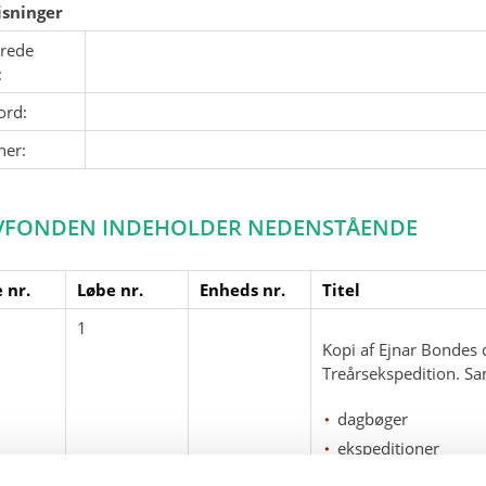
sninger
erede
:
ord:
ner:
VFONDEN INDEHOLDER NEDENSTÅENDE
 nr.
Løbe nr.
Enheds nr.
Titel
1
Kopi af Ejnar Bondes
Treårsekspedition. Sa
dagbøger
ekspeditioner
treårsekspeditionen