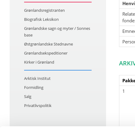
Henvi
Grønlandsregistranten
Relat
Biografisk Leksikon
fonde
Grønlandske sagn og myter / Sonnes
Emne
base
Perso
Østgrønlandske Stednavne
Grønlandsekspeditioner
ARKI
Kirker i Grønland
Arktisk Institut
Pakke
Formidling
1
Salg
Privatlivspolitik