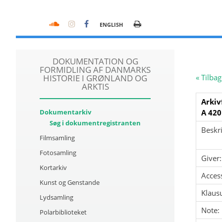
ENGLISH
DOKUMENTATION OG
FORMIDLING AF DANMARKS
HISTORIE I GRØNLAND OG
« Tilbag
ARKTIS
Arkiv
Dokumentarkiv
A 420
Søg i dokumentregistranten
Beskri
Filmsamling
Fotosamling
Giver:
Kortarkiv
Acces
Kunst og Genstande
Klausu
Lydsamling
Note:
Polarbiblioteket