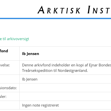
Arktisk Inst
e til arkivoversigt
fond
Ib Jensen
velse:
Denne arkivfond indeholder en kopi af Ejnar Bonde
Treårsekspedition til Nordøstgrønland.
Ib Jensen
sionsdato:
ler:
Ingen note registreret