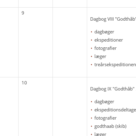
9
Dagbog VIII "Godthåb" 
dagbøger
ekspeditioner
fotografier
læger
treårsekspeditionen
10
Dagbog IX "Godthåb" 20
dagbøger
ekspeditionsdeltage
fotografier
godthaab (skib)
læger