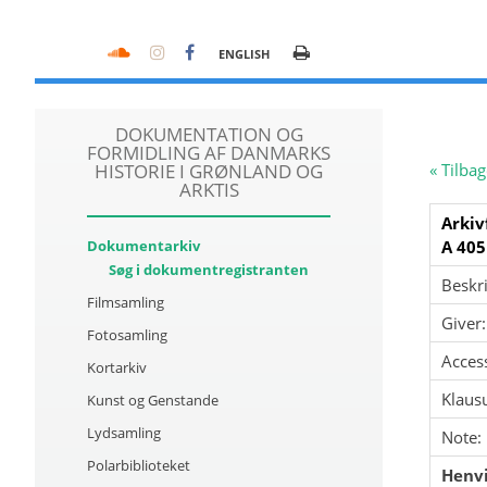
ENGLISH
DOKUMENTATION OG
FORMIDLING AF DANMARKS
HISTORIE I GRØNLAND OG
« Tilbag
ARKTIS
Arkiv
Dokumentarkiv
A 405
Søg i dokumentregistranten
Beskri
Filmsamling
Giver:
Fotosamling
Acces
Kortarkiv
Klausu
Kunst og Genstande
Lydsamling
Note:
Polarbiblioteket
Henvi