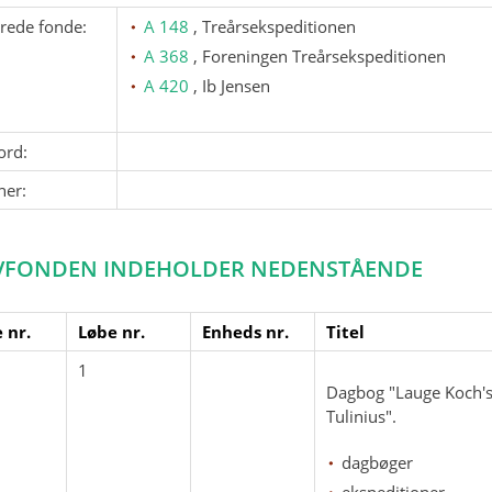
erede fonde:
A 148
, Treårsekspeditionen
A 368
, Foreningen Treårsekspeditionen
A 420
, Ib Jensen
ord:
ner:
VFONDEN INDEHOLDER NEDENSTÅENDE
 nr.
Løbe nr.
Enheds nr.
Titel
1
Dagbog "Lauge Koch's
Tulinius".
dagbøger