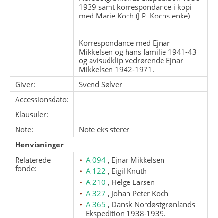
1939 samt korrespondance i kopi
med Marie Koch (J.P. Kochs enke).
Korrespondance med Ejnar
Mikkelsen og hans familie 1941-43
og avisudklip vedrørende Ejnar
Mikkelsen 1942-1971.
Giver:
Svend Sølver
Accessionsdato:
Klausuler:
Note:
Note eksisterer
Henvisninger
Relaterede
A 094
, Ejnar Mikkelsen
fonde:
A 122
, Eigil Knuth
A 210
, Helge Larsen
A 327
, Johan Peter Koch
A 365
, Dansk Nordøstgrønlands
Ekspedition 1938-1939.