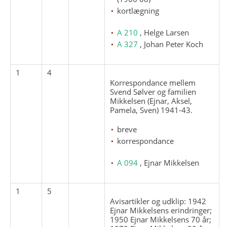
kortlægning
A 210
, Helge Larsen
A 327
, Johan Peter Koch
1
4
Korrespondance mellem
Svend Sølver og familien
Mikkelsen (Ejnar, Aksel,
Pamela, Sven) 1941-43.
breve
korrespondance
A 094
, Ejnar Mikkelsen
1
5
Avisartikler og udklip: 1942
Ejnar Mikkelsens erindringer;
1950 Ejnar Mikkelsens 70 år;