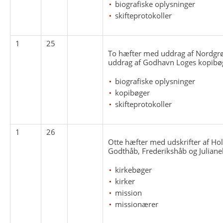
biografiske oplysninger
skifteprotokoller
1
25
To hæfter med uddrag af Nordgrø
uddrag af Godhavn Loges kopibø
biografiske oplysninger
kopibøger
skifteprotokoller
1
26
Otte hæfter med udskrifter af Ho
Godthåb, Frederikshåb og Juliane
kirkebøger
kirker
mission
missionærer