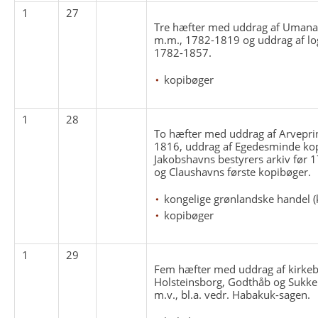
1
27
Tre hæfter med uddrag af Umanak
m.m., 1782-1819 og uddrag af l
1782-1857.
kopibøger
1
28
To hæfter med uddrag af Arvepri
1816, uddrag af Egedesminde ko
Jakobshavns bestyrers arkiv før 
og Claushavns første kopibøger.
kongelige grønlandske handel (
kopibøger
1
29
Fem hæfter med uddrag af kirkeb
Holsteinsborg, Godthåb og Sukke
m.v., bl.a. vedr. Habakuk-sagen.