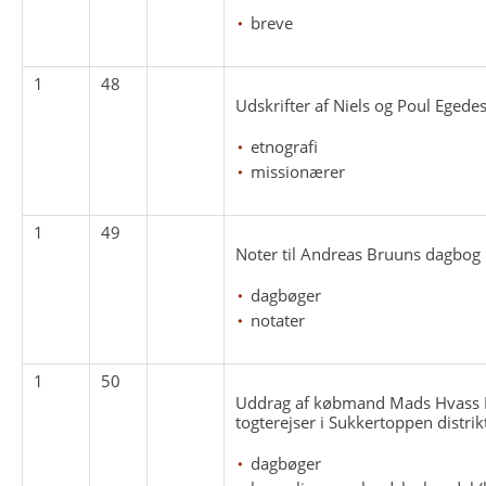
breve
1
48
Udskrifter af Niels og Poul Egede
etnografi
missionærer
1
49
Noter til Andreas Bruuns dagbog
dagbøger
notater
1
50
Uddrag af købmand Mads Hvass 
togterejser i Sukkertoppen distrik
dagbøger