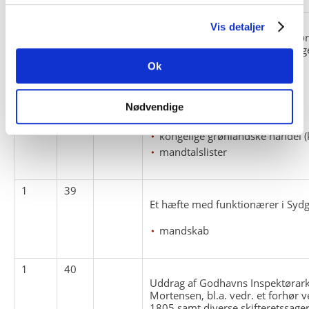
1
38
Vis detaljer
Et hæfte med uddrag af inspektør
Nordgrønland. Familien Langes ge
Arveprinsens Ejland.
Ok
biografiske oplysninger
inspektører
Nødvendige
kirkebøger
kongelige grønlandske handel (
mandtalslister
1
39
Et hæfte med funktionærer i Syd
mandskab
1
40
Uddrag af Godhavns Inspektørark
Mortensen, bl.a. vedr. et forhør 
1805 samt diverse skifteretssager