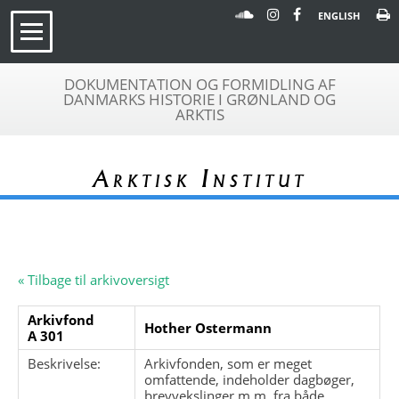
ENGLISH
DOKUMENTATION OG FORMIDLING AF
DANMARKS HISTORIE I GRØNLAND OG
ARKTIS
Arktisk Institut
« Tilbage til arkivoversigt
Arkivfond
Hother Ostermann
A 301
Beskrivelse:
Arkivfonden, som er meget
omfattende, indeholder dagbøger,
brevvekslinger m.m. fra både