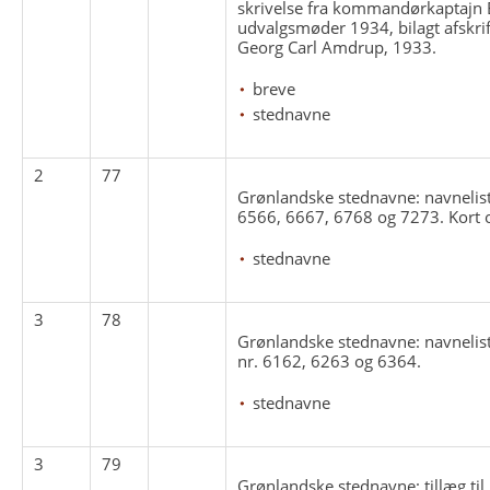
skrivelse fra kommandørkaptajn B
udvalgsmøder 1934, bilagt afskri
Georg Carl Amdrup, 1933.
breve
stednavne
2
77
Grønlandske stednavne: navnelist
6566, 6667, 6768 og 7273. Kort 
stednavne
3
78
Grønlandske stednavne: navnelist
nr. 6162, 6263 og 6364.
stednavne
3
79
Grønlandske stednavne: tillæg til