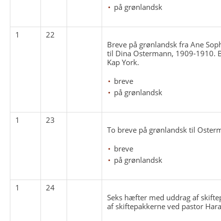
på grønlandsk
1
22
Breve på grønlandsk fra Ane Soph
til Dina Ostermann, 1909-1910. B
Kap York.
breve
på grønlandsk
1
23
To breve på grønlandsk til Oste
breve
på grønlandsk
1
24
Seks hæfter med uddrag af skift
af skiftepakkerne ved pastor Har