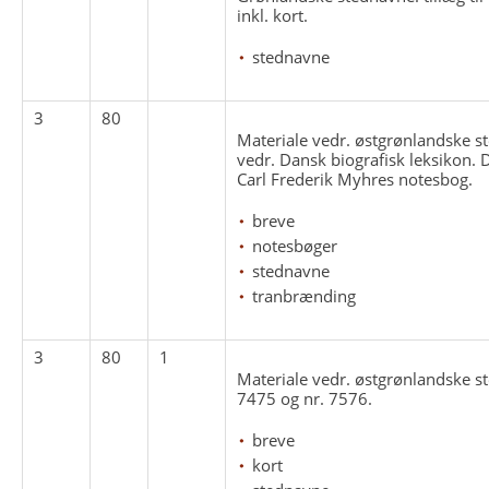
inkl. kort.
stednavne
3
80
Materiale vedr. østgrønlandske s
vedr. Dansk biografisk leksikon. 
Carl Frederik Myhres notesbog.
breve
notesbøger
stednavne
tranbrænding
3
80
1
Materiale vedr. østgrønlandske s
7475 og nr. 7576.
breve
kort