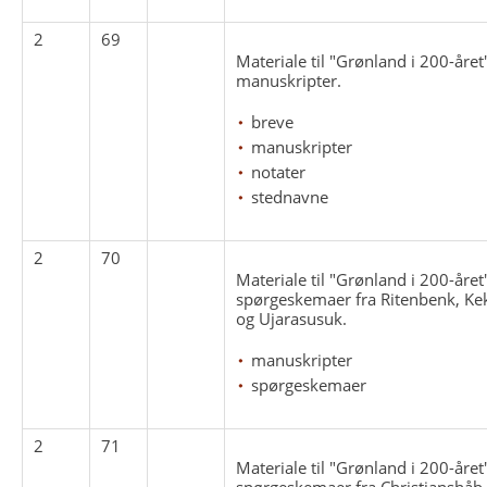
2
69
Materiale til "Grønland i 200-året"
manuskripter.
breve
manuskripter
notater
stednavne
2
70
Materiale til "Grønland i 200-åre
spørgeskemaer fra Ritenbenk, Ke
og Ujarasusuk.
manuskripter
spørgeskemaer
2
71
Materiale til "Grønland i 200-året
spørgeskemaer fra Christianshåb,