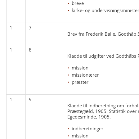
breve
kirke- og undervisningsminister
1
7
Brev fra Frederik Balle, Godthåb
1
8
Kladde til udgifter ved Godthåbs
mission
missionærer
præster
1
9
Kladde til indberetning om forho
Præstegæld, 1905. Statistik over m
Egedesminde, 1905.
indberetninger
mission