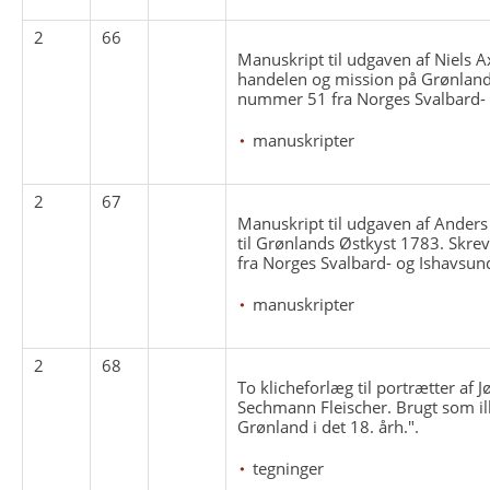
2
66
Manuskript til udgaven af Niels 
handelen og mission på Grønland 
nummer 51 fra Norges Svalbard- 
manuskripter
2
67
Manuskript til udgaven af Anders 
til Grønlands Østkyst 1783. Skre
fra Norges Svalbard- og Ishavsun
manuskripter
2
68
To klicheforlæg til portrætter af 
Sechmann Fleischer. Brugt som ill
Grønland i det 18. årh.".
tegninger