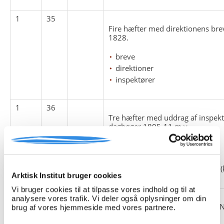
1
35
Fire hæfter med direktionens brev
1828.
breve
direktioner
inspektører
1
36
Tre hæfter med uddrag af inspek
dagbøger 1805-11 m.v.
dagbøger
inspektører
kongelige grønlandske handel (
Arktisk Institut bruger cookies
Vi bruger cookies til at tilpasse vores indhold og til at
1
37
analysere vores trafik. Vi deler også oplysninger om din
Et hæfte med uddrag af Poul og N
brug af vores hjemmeside med vores partnere.
relationskontinuationer.