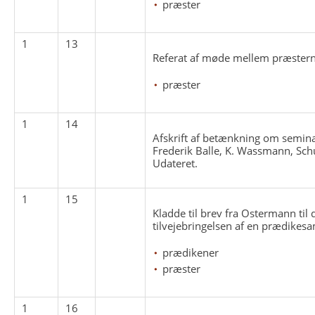
præster
1
13
Referat af møde mellem præstern
præster
1
14
Afskrift af betænkning om semina
Frederik Balle, K. Wassmann, Sch
Udateret.
1
15
Kladde til brev fra Ostermann ti
tilvejebringelsen af en prædikesa
prædikener
præster
1
16