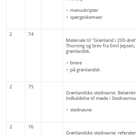
manuskripter
spørgeskemaer
2
74
Materiale til "Grønland i 200-året
Thorning og brev fra Emil Jepsen
grønlandsk.
breve
på grønlandsk
2
75
Grønlandske stednavne. Betænkn
Indkaldelse til møde i Stednavns
stednavne
2
76
Grønlandske stednavne: referater o