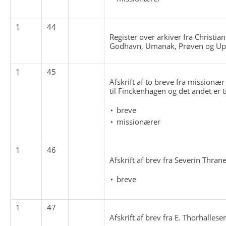
1
44
Register over arkiver fra Christi
Godhavn, Umanak, Prøven og Up
1
45
Afskrift af to breve fra missionæ
til Finckenhagen og det andet er t
breve
missionærer
1
46
Afskrift af brev fra Severin Thran
breve
1
47
Afskrift af brev fra E. Thorhalles