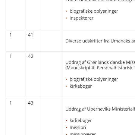
biografiske oplysninger
inspektører
1
41
Diverse udskrifter fra Umanaks ar
1
42
Uddrag af Grønlands danske Miss
(Manuskript til Personalhistorisk T
biografiske oplysninger
kirkebøger
1
43
Uddrag af Upernaviks Ministerial
kirkebøger
mission
missionærer