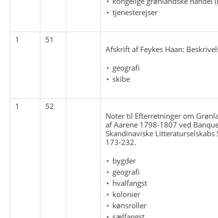
kongelige grønlandske handel (
tjenesterejser
1
51
Afskrift af Feykes Haan: Beskrivel
geografi
skibe
1
52
Noter til Efterretninger om Grønl
af Aarene 1798-1807 ved Banquec
Skandinaviske Litteraturselskabs S
173-232.
bygder
geografi
hvalfangst
kolonier
kønsroller
sælfangst