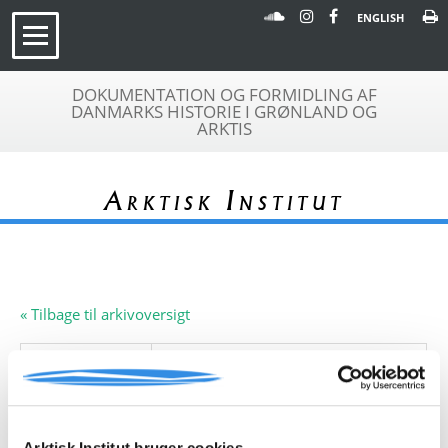
ENGLISH
DOKUMENTATION OG FORMIDLING AF
DANMARKS HISTORIE I GRØNLAND OG
ARKTIS
Arktisk Institut
« Tilbage til arkivoversigt
Arkivfond
Aage Glenstrup
A 423
Beskrivelse:
Denne arkivfond indeholder en
dagbog skrevet af Aage Glenstrup
1953: dagbog, Grønlandsturen
Arktisk Institut bruger cookies