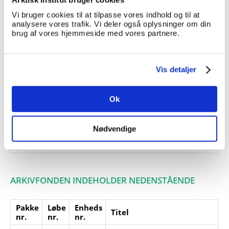
1953. Samt afskrift af dagbogen.
Vi bruger cookies til at tilpasse vores indhold og til at
Giver:
Jan Glenstrup
analysere vores trafik. Vi deler også oplysninger om din
brug af vores hjemmeside med vores partnere.
Accessionsdato:
Klausuler:
Vis detaljer
Note:
Note eksisterer
Henvisninger
Ok
Relaterede
fonde:
Emneord:
Nødvendige
Personer:
ARKIVFONDEN INDEHOLDER NEDENSTÅENDE
Pakke
Løbe
Enheds
Titel
nr.
nr.
nr.