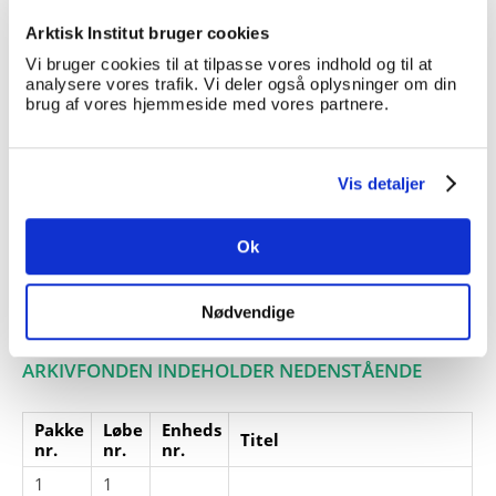
Giver:
Kai M. Brandt
Arktisk Institut bruger cookies
Accessionsdato:
Vi bruger cookies til at tilpasse vores indhold og til at
analysere vores trafik. Vi deler også oplysninger om din
Klausuler:
brug af vores hjemmeside med vores partnere.
Note:
Ingen note registreret
Henvisninger
Vis detaljer
Relaterede
fonde:
Ok
Emneord:
Personer:
Nødvendige
ARKIVFONDEN INDEHOLDER NEDENSTÅENDE
Pakke
Løbe
Enheds
Titel
nr.
nr.
nr.
1
1