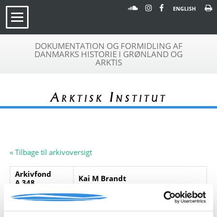
ENGLISH
DOKUMENTATION OG FORMIDLING AF
DANMARKS HISTORIE I GRØNLAND OG
ARKTIS
Arktisk Institut
« Tilbage til arkivoversigt
Arkivfond
Kai M Brandt
A 348
Beskrivelse:
Et udprint af Beretning om
oprettelsen af radio- og
vejrstationen Danmarkshavn.