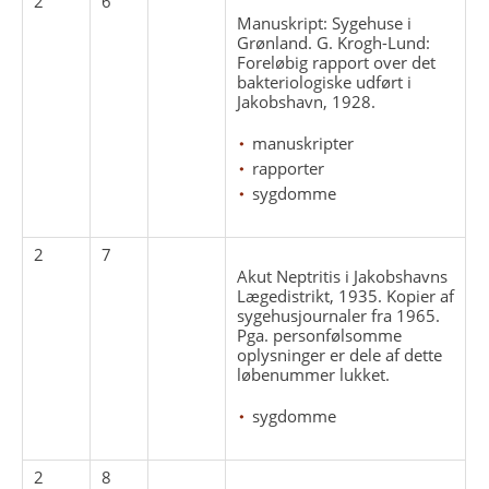
2
6
Manuskript: Sygehuse i
Grønland. G. Krogh-Lund:
Foreløbig rapport over det
bakteriologiske udført i
Jakobshavn, 1928.
manuskripter
rapporter
sygdomme
2
7
Akut Neptritis i Jakobshavns
Lægedistrikt, 1935. Kopier af
sygehusjournaler fra 1965.
Pga. personfølsomme
oplysninger er dele af dette
løbenummer lukket.
sygdomme
2
8