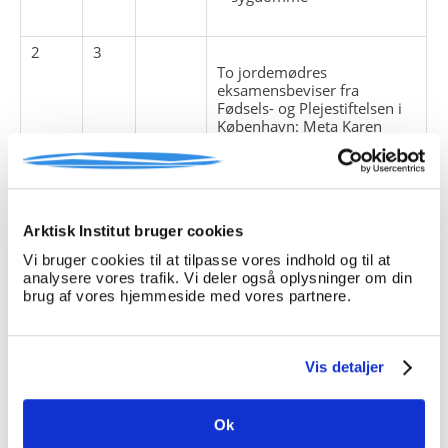
2
3
To jordemødres
eksamensbeviser fra
Fødsels- og Plejestiftelsen i
København: Meta Karen
Rosback (Rosbech) fra 1867
og Birgithe Tipora Johansen
fra 1874.
eksamensbeviser
Arktisk Institut bruger cookies
fødsler
Vi bruger cookies til at tilpasse vores indhold og til at
jordemødre
analysere vores trafik. Vi deler også oplysninger om din
brug af vores hjemmeside med vores partnere.
2
4
Diverse breve og
indberetninger 1844-1903.
Vis detaljer
Anvisning til overbetjente og
udliggere i anvendelse af
medicin og behandling af
Ok
sygdom, Nordgrønland
1878.