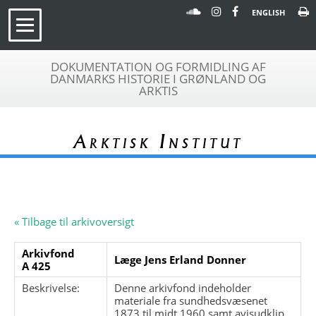
ENGLISH
DOKUMENTATION OG FORMIDLING AF
DANMARKS HISTORIE I GRØNLAND OG
ARKTIS
Arktisk Institut
« Tilbage til arkivoversigt
Arkivfond
Læge Jens Erland Donner
A 425
Beskrivelse:
Denne arkivfond indeholder
materiale fra sundhedsvæsenet
1873 til midt 1960 samt avisudklip