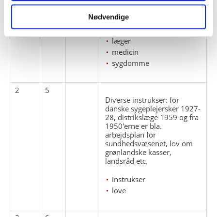
Nødvendige
breve
indberetninger
læger
medicin
sygdomme
2
5
Diverse instrukser: for
danske sygeplejersker 1927-
28, distrikslæge 1959 og fra
1950'erne er bla.
arbejdsplan for
sundhedsvæsenet, lov om
grønlandske kasser,
landsråd etc.
instrukser
love