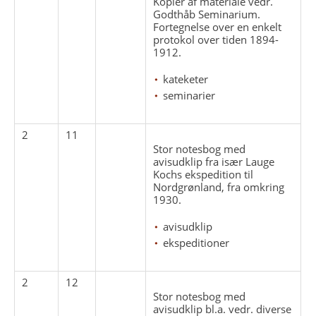
Kopier af materiale vedr.
Godthåb Seminarium.
Fortegnelse over en enkelt
protokol over tiden 1894-
1912.
kateketer
seminarier
2
11
Stor notesbog med
avisudklip fra især Lauge
Kochs ekspedition til
Nordgrønland, fra omkring
1930.
avisudklip
ekspeditioner
2
12
Stor notesbog med
avisudklip bl.a. vedr. diverse