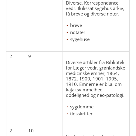
Diverse. Korrespondance
vedr. Ilulissat sygehus arkiv,
få breve og diverse noter.
breve
notater
sygehuse
2
9
Diverse artikler fra Bibliotek
for Læger vedr. grønlandske
medicinske emner, 1864,
1872, 1900, 1901, 1905,
1910. Emnerne er bl.a. om
kajaksvimmelhed,
dødelighed og neo-patologi.
sygdomme
tidsskrifter
2
10