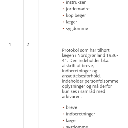
instrukser
jordemødre
kopibøger
læger
sygdomme
1
2
Protokol som har tilhørt
lægen i Nordgrønland 1936-
41. Den indeholder bl.a.
afskrift af breve,
indberetninger og
ansættelsesforhold.
Indeholder personfølsomme
oplysninger og må derfor
kun ses i samråd med
arkivaren.
breve
indberetninger
læger
sygdomme