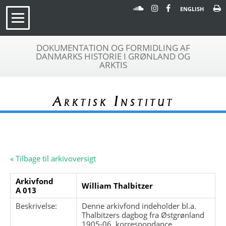
ENGLISH
DOKUMENTATION OG FORMIDLING AF
DANMARKS HISTORIE I GRØNLAND OG
ARKTIS
Arktisk Institut
« Tilbage til arkivoversigt
Arkivfond
William Thalbitzer
A 013
Beskrivelse:
Denne arkivfond indeholder bl.a.
Thalbitzers dagbog fra Østgrønland
1905-06, korrespondance,