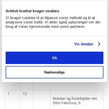
notater
Arktisk Institut bruger cookies
1
10
Vi bruger cookies til at tilpasse vores indhold og til at
Foredrag om Otto Fabricius
analysere vores trafik. Vi deler også oplysninger om din
(2. ekspl.) og kronik om Otto
brug af vores hjemmeside med vores partnere.
Fabricius, Berlingske
Aftenavis 15 april 1944.
avisudklip
Vis detaljer
foredrag
Ok
1
11
Notater og forarbejder om
Otto Fabricius, I.
Nødvendige
notater
1
12
Notater og forarbejder om
Otto Fabricius, II.