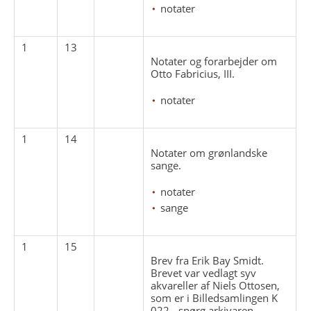
notater
1
13
Notater og forarbejder om
Otto Fabricius, III.
notater
1
14
Notater om grønlandske
sange.
notater
sange
1
15
Brev fra Erik Bay Smidt.
Brevet var vedlagt syv
akvareller af Niels Ottosen,
som er i Billedsamlingen K
022 - spørg arkivaren.