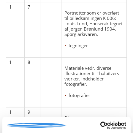
1
7
Portrætter som er overført
til billedsamlingen K 006:
Louis Lund, Hanserak tegnet
af Jørgen Brønlund 1904.
Spørg arkivaren.
tegninger
1
8
Materiale vedr. diverse
illustrationer til Thalbitzers
værker. Indeholder
fotografier.
fotografier
1
9
Diverse noter om
Grønlands-forskningen.