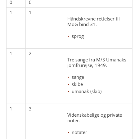
0
0
1
1
Håndskrevne rettelser til
MoG bind 31.
sprog
1
2
Tre sange fra M/S Umanaks
jomfrurejse, 1949.
sange
skibe
umanak (skib)
1
3
Videnskabelige og private
noter.
notater