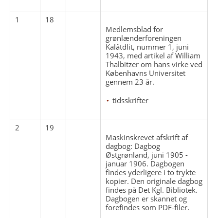
1
18
Medlemsblad for
grønlænderforeningen
Kalâtdlit, nummer 1, juni
1943, med artikel af William
Thalbitzer om hans virke ved
Københavns Universitet
gennem 23 år.
tidsskrifter
2
19
Maskinskrevet afskrift af
dagbog: Dagbog
Østgrønland, juni 1905 -
januar 1906. Dagbogen
findes yderligere i to trykte
kopier. Den originale dagbog
findes på Det Kgl. Bibliotek.
Dagbogen er skannet og
forefindes som PDF-filer.