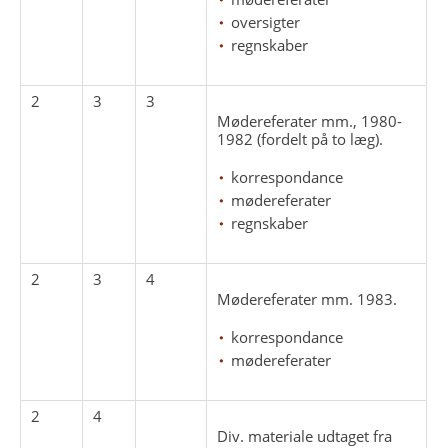
oversigter
regnskaber
2
3
3
Mødereferater mm., 1980-
1982 (fordelt på to læg).
korrespondance
mødereferater
regnskaber
2
3
4
Mødereferater mm. 1983.
korrespondance
mødereferater
2
4
Div. materiale udtaget fra