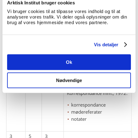
notater
Arktisk Institut bruger cookies
skrivelser
Vi bruger cookies til at tilpasse vores indhold og til at
analysere vores trafik. Vi deler også oplysninger om din
brug af vores hjemmeside med vores partnere.
3
5
1
Korrespondance mm., 1970-
71 (delt op i to læg).
Vis detaljer
korrespondance
mødereferater
notater
Ok
redegørelser
Nødvendige
3
5
2
Korrespondance mm., 1972.
korrespondance
mødereferater
notater
3
5
3