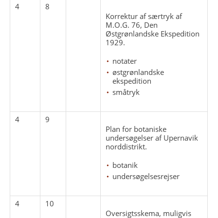
4
8
Korrektur af særtryk af
M.O.G. 76, Den
Østgrønlandske Ekspedition
1929.
notater
østgrønlandske
ekspedition
småtryk
4
9
Plan for botaniske
undersøgelser af Upernavik
norddistrikt.
botanik
undersøgelsesrejser
4
10
Oversigtsskema, muligvis