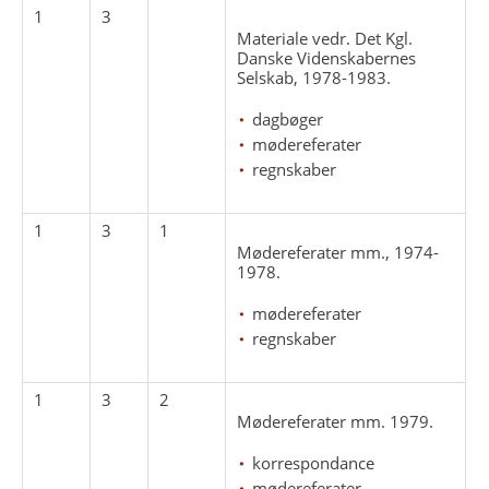
1
3
Materiale vedr. Det Kgl.
Danske Videnskabernes
Selskab, 1978-1983.
dagbøger
mødereferater
regnskaber
1
3
1
Mødereferater mm., 1974-
1978.
mødereferater
regnskaber
1
3
2
Mødereferater mm. 1979.
korrespondance
mødereferater