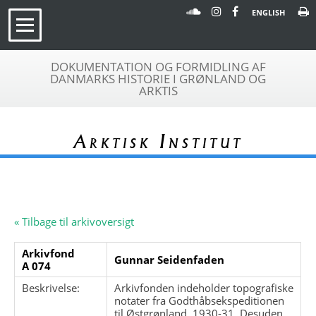
ENGLISH
DOKUMENTATION OG FORMIDLING AF
DANMARKS HISTORIE I GRØNLAND OG
ARKTIS
Arktisk Institut
« Tilbage til arkivoversigt
Arkivfond
Gunnar Seidenfaden
A 074
Beskrivelse:
Arkivfonden indeholder topografiske
notater fra Godthåbsekspeditionen
til Østgrønland, 1930-31. Desuden