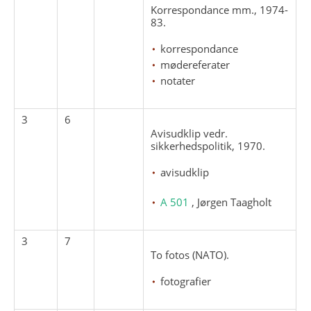
Korrespondance mm., 1974-
83.
korrespondance
mødereferater
notater
3
6
Avisudklip vedr.
sikkerhedspolitik, 1970.
avisudklip
A 501
, Jørgen Taagholt
3
7
To fotos (NATO).
fotografier