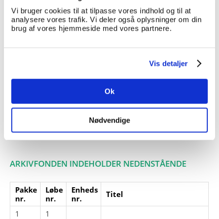
Vi bruger cookies til at tilpasse vores indhold og til at
Giver:
analysere vores trafik. Vi deler også oplysninger om din
Accessionsdato:
brug af vores hjemmeside med vores partnere.
Klausuler:
Note:
Note eksisterer
Vis detaljer
Henvisninger
Relaterede
Ok
fonde:
Emneord:
Nødvendige
Personer:
ARKIVFONDEN INDEHOLDER NEDENSTÅENDE
Pakke
Løbe
Enheds
Titel
nr.
nr.
nr.
1
1