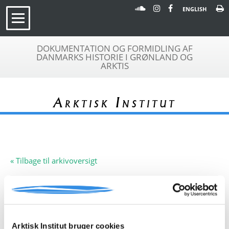
ENGLISH
DOKUMENTATION OG FORMIDLING AF
DANMARKS HISTORIE I GRØNLAND OG
ARKTIS
Arktisk Institut
« Tilbage til arkivoversigt
Arkivfond
Kjeld Thomsen
A 049
Beskrivelse:
Arkivfonden indeholder
korrespondance til Radioavisen i
Arktisk Institut bruger cookies
Godthåb, 1965-66.