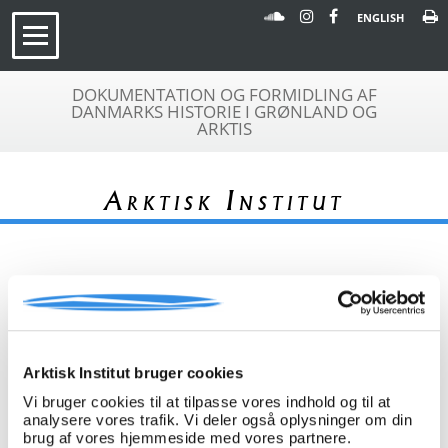
ENGLISH
DOKUMENTATION OG FORMIDLING AF
DANMARKS HISTORIE I GRØNLAND OG
ARKTIS
Arktisk Institut
« Tilbage til arkivoversigt
Arkivfond
Kirken i Grønland
Arktisk Institut bruger cookies
A 051
Vi bruger cookies til at tilpasse vores indhold og til at
Beskrivelse:
Arkivfonden indeholder en tryksag
analysere vores trafik. Vi deler også oplysninger om din
om bispevielsen i Hans Egede Kirke,
brug af vores hjemmeside med vores partnere.
Nuuk. Gudstjenestens forløb ved