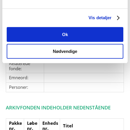
vielsen af Sofie Petersen til biskop
for Grønland, 28. maj 1995.
Vis detaljer
Giver:
Janni Andreassen
Accessionsdato:
Ok
Klausuler:
Note:
Ingen note registreret
Nødvendige
Henvisninger
Relaterede
fonde:
Emneord:
Personer:
ARKIVFONDEN INDEHOLDER NEDENSTÅENDE
Pakke
Løbe
Enheds
Titel
nr.
nr.
nr.