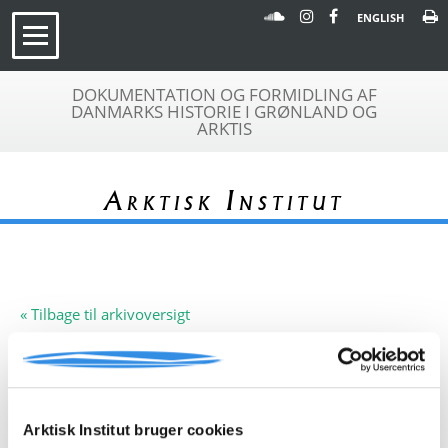
ENGLISH
DOKUMENTATION OG FORMIDLING AF
DANMARKS HISTORIE I GRØNLAND OG
ARKTIS
Arktisk Institut
« Tilbage til arkivoversigt
Arkivfond
Grønlandske sagn
A 138
Beskrivelse:
Arkivfonden indeholder sagnet
Fjældspøgelset (Kravaks slædetur).
Arktisk Institut bruger cookies
Uden forfatter eller år.