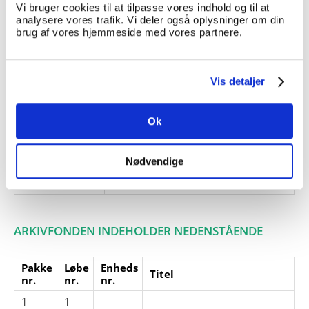
Vi bruger cookies til at tilpasse vores indhold og til at
Giver:
analysere vores trafik. Vi deler også oplysninger om din
brug af vores hjemmeside med vores partnere.
Accessionsdato:
Klausuler:
Vis detaljer
Note:
Ingen note registreret
Henvisninger
Ok
Relaterede
fonde:
Emneord:
Nødvendige
Personer:
ARKIVFONDEN INDEHOLDER NEDENSTÅENDE
Pakke
Løbe
Enheds
Titel
nr.
nr.
nr.
1
1