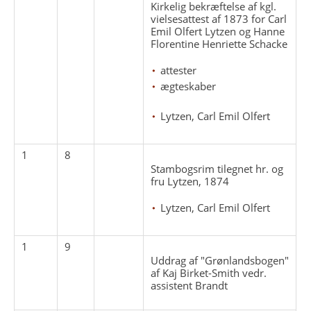
Kirkelig bekræftelse af kgl.
vielsesattest af 1873 for Carl
Emil Olfert Lytzen og Hanne
Florentine Henriette Schacke
attester
ægteskaber
Lytzen, Carl Emil Olfert
1
8
Stambogsrim tilegnet hr. og
fru Lytzen, 1874
Lytzen, Carl Emil Olfert
1
9
Uddrag af "Grønlandsbogen"
af Kaj Birket-Smith vedr.
assistent Brandt