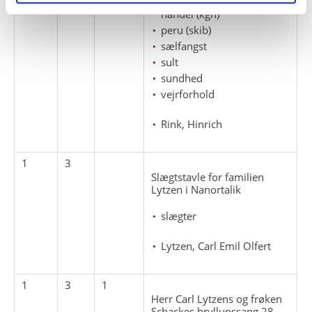
kongelige grønlandske
handel (kgh)
peru (skib)
sælfangst
sult
sundhed
vejrforhold
Rink, Hinrich
1
3
Slægtstavle for familien
Lytzen i Nanortalik
slægter
Lytzen, Carl Emil Olfert
1
3
1
Herr Carl Lytzens og frøken
Schackes bryllupssang 28