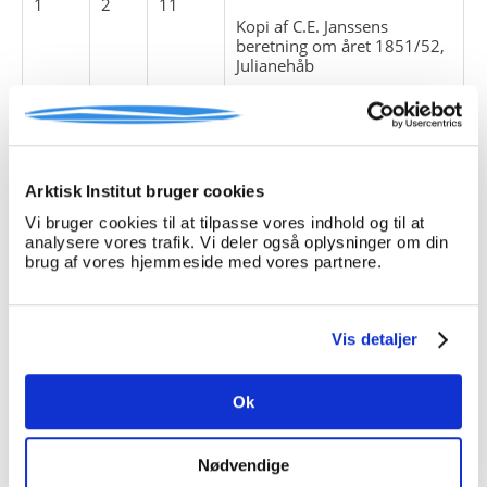
1
2
11
Kopi af C.E. Janssens
beretning om året 1851/52,
Julianehåb
ansættelsesforhold
beretninger
bygninger
mission
Arktisk Institut bruger cookies
regnskaber
Vi bruger cookies til at tilpasse vores indhold og til at
analysere vores trafik. Vi deler også oplysninger om din
brug af vores hjemmeside med vores partnere.
1
2
12
Indberetning for 1854 -
1855 af konstitueret
inspektør Heinrich Rink til
Vis detaljer
KGH
årsberetninger
Ok
fangst
indberetninger
isforhold
Nødvendige