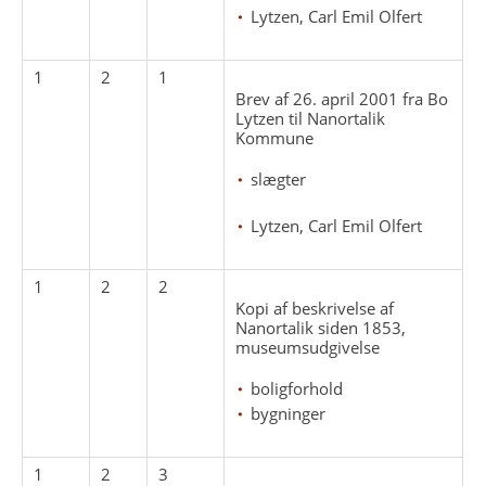
Lytzen, Carl Emil Olfert
1
2
1
Brev af 26. april 2001 fra Bo
Lytzen til Nanortalik
Kommune
slægter
Lytzen, Carl Emil Olfert
1
2
2
Kopi af beskrivelse af
Nanortalik siden 1853,
museumsudgivelse
boligforhold
bygninger
1
2
3