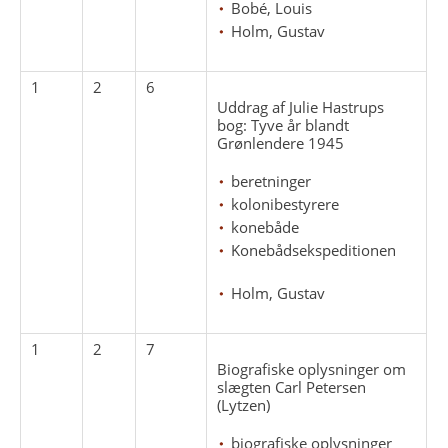
Bobé, Louis
Holm, Gustav
1
2
6
Uddrag af Julie Hastrups
bog: Tyve år blandt
Grønlendere 1945
beretninger
kolonibestyrere
konebåde
Konebådsekspeditionen
Holm, Gustav
1
2
7
Biografiske oplysninger om
slægten Carl Petersen
(Lytzen)
biografiske oplysninger