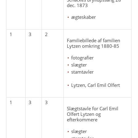
dec. 1873
ægteskaber
1
3
2
Familiebillede af familien
Lytzen omkring 1880-85
fotografier
slægter
stamtavler
Lytzen, Carl Emil Olfert
1
3
3
Slægtstavle for Carl Emil
Olfert Lytzen og
efterkommere
slægter