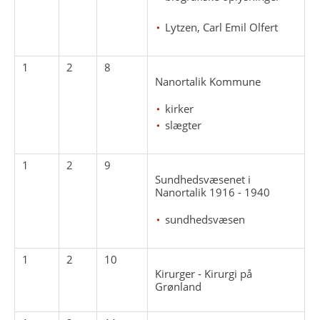
Lytzen, Carl Emil Olfert
1
2
8
Nanortalik Kommune
kirker
slægter
1
2
9
Sundhedsvæsenet i
Nanortalik 1916 - 1940
sundhedsvæsen
1
2
10
Kirurger - Kirurgi på
Grønland