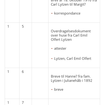
Carl Lytzen til Margit?
korrespondance
1
5
Overdragelsesdokument
over huse fra Carl Emil
Olfert Lytzen
attester
Lytzen, Carl Emil Olfert
1
6
Breve til Hanne? fra fam.
Lytzen i Julianehåb i 1892
breve
1
7