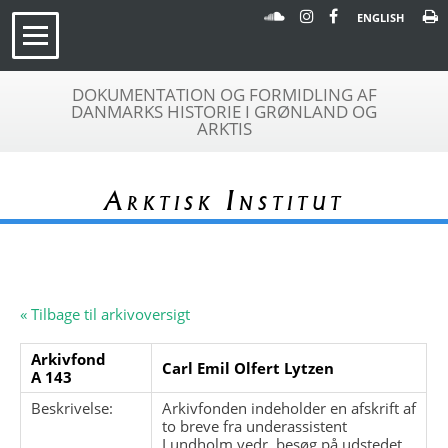
ENGLISH
DOKUMENTATION OG FORMIDLING AF
DANMARKS HISTORIE I GRØNLAND OG
ARKTIS
Arktisk Institut
« Tilbage til arkivoversigt
Arkivfond
Carl Emil Olfert Lytzen
A 143
Beskrivelse:
Arkivfonden indeholder en afskrift af
to breve fra underassistent
Lundholm vedr. besøg på udstedet