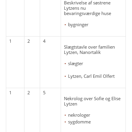
Beskrivelse af søstrene
Lytzens nu
bevaringsværdige huse
bygninger
1
2
4
Slægtstavle over familien
Lytzen, Nanortalik
slægter
Lytzen, Carl Emil Olfert
1
2
5
Nekrolog over Sofie og Elise
Lytzen
nekrologer
sygdomme