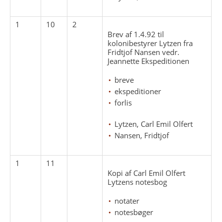
1
10
2
Brev af 1.4.92 til
kolonibestyrer Lytzen fra
Fridtjof Nansen vedr.
Jeannette Ekspeditionen
breve
ekspeditioner
forlis
Lytzen, Carl Emil Olfert
Nansen, Fridtjof
1
11
Kopi af Carl Emil Olfert
Lytzens notesbog
notater
notesbøger