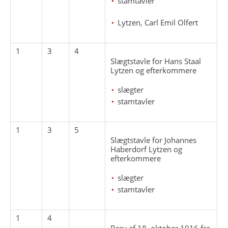
stamtavler
Lytzen, Carl Emil Olfert
1
3
4
Slægtstavle for Hans Staal
Lytzen og efterkommere
slægter
stamtavler
1
3
5
Slægtstavle for Johannes
Haberdorf Lytzen og
efterkommere
slægter
stamtavler
1
4
Brev af 18. oktober 1916 fra