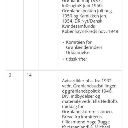
Grønland maj 1937,
InûsugtoK juni 1950,
Grønlandsposten juli-aug.
1950 og Kamikken jan.
1954. DR Nyt/Dansk
Kvindesamfunds
Københavnskreds nov. 1948
Komitéen for
Grønlænderinders
Uddannelse
tidsskrifter
3
14
Avisartikler bl.a. fra 1932
vedr. Grønlandsudstillingen,
og grønlandspolitik 1946.
Div. indbydelser og
materiale vedr. Ella Hedtofts
middag for
Grønlandskommissionen.
Breve fra komitéens
tillidsmænd Aage Bugge
(Sydgrønland) & Michael