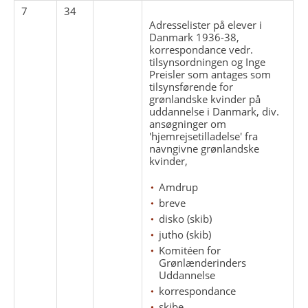
7
34
Adresselister på elever i
Danmark 1936-38,
korrespondance vedr.
tilsynsordningen og Inge
Preisler som antages som
tilsynsførende for
grønlandske kvinder på
uddannelse i Danmark, div.
ansøgninger om
'hjemrejsetilladelse' fra
navngivne grønlandske
kvinder,
Amdrup
breve
disko (skib)
jutho (skib)
Komitéen for
Grønlænderinders
Uddannelse
korrespondance
skibe