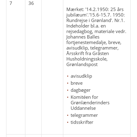
7
36
Mærket: '14.2.1950: 25 års
jubilæum'.'15.6-15.7. 1950:
Rundrejse i Grønland'. Nr.1.
Indeholder bl.a. en
rejsedagbog, materiale vedr.
Johannes Balles
fortjenestemedalje, breve,
avisudklip, telegrammer,
Årsskrift fra Gråsten
Husholdningsskole,
Grønlandspost
avisudklip
breve
dagbøger
Komitéen for
Grønlænderinders
Uddannelse
telegrammer
tidsskrifter