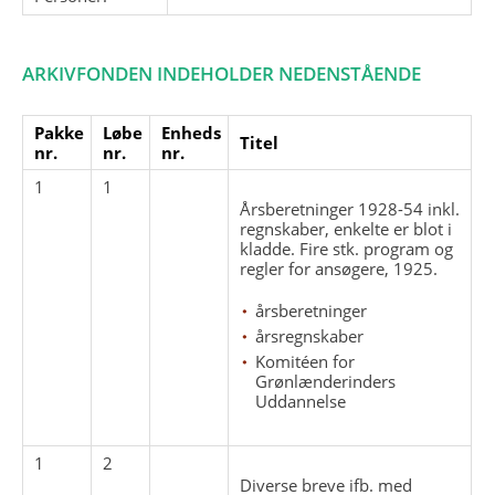
ARKIVFONDEN INDEHOLDER NEDENSTÅENDE
Pakke
Løbe
Enheds
Titel
nr.
nr.
nr.
1
1
Årsberetninger 1928-54 inkl.
regnskaber, enkelte er blot i
kladde. Fire stk. program og
regler for ansøgere, 1925.
årsberetninger
årsregnskaber
Komitéen for
Grønlænderinders
Uddannelse
1
2
Diverse breve ifb. med