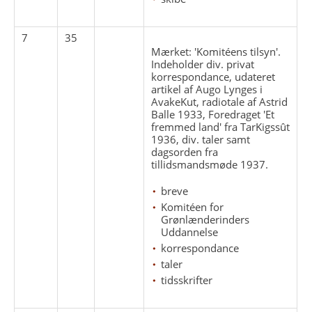
7
35
Mærket: 'Komitéens tilsyn'.
Indeholder div. privat
korrespondance, udateret
artikel af Augo Lynges i
AvakeKut, radiotale af Astrid
Balle 1933, Foredraget 'Et
fremmed land' fra TarKigssût
1936, div. taler samt
dagsorden fra
tillidsmandsmøde 1937.
breve
Komitéen for
Grønlænderinders
Uddannelse
korrespondance
taler
tidsskrifter