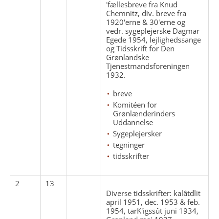
'fællesbreve fra Knud
Chemnitz, div. breve fra
1920'erne & 30'erne og
vedr. sygeplejerske Dagmar
Egede 1954, lejlighedssange
og Tidsskrift for Den
Grønlandske
Tjenestmandsforeningen
1932.
breve
Komitéen for
Grønlænderinders
Uddannelse
Sygeplejersker
tegninger
tidsskrifter
2
13
Diverse tidsskrifter: kalâtdlit
april 1951, dec. 1953 & feb.
1954, tarK'igssût juni 1934,