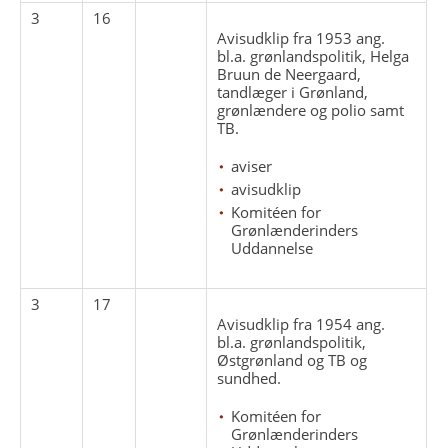
3
16
Avisudklip fra 1953 ang.
bl.a. grønlandspolitik, Helga
Bruun de Neergaard,
tandlæger i Grønland,
grønlændere og polio samt
TB.
aviser
avisudklip
Komitéen for
Grønlænderinders
Uddannelse
3
17
Avisudklip fra 1954 ang.
bl.a. grønlandspolitik,
Østgrønland og TB og
sundhed.
Komitéen for
Grønlænderinders