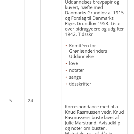
Uddannelses brevpapir og
kuvert, hæfte med
Danmarks Grundlov af 1915
og Forslag til Danmarks
Riges Grundlov 1953. Liste
over bidragydere og udgifter
1942. Tidsskr
Komitéen for
Grønlænderinders
Uddannelse
love
notater
sange
tidsskrifter
5
24
Korrespondance med bl.a
Knud Rasmussen vedr. Knud
Rasmussens buste lavet af
Julie Marstrand. Avisudklip
og noter om busten.
Materialet er i så dårlig