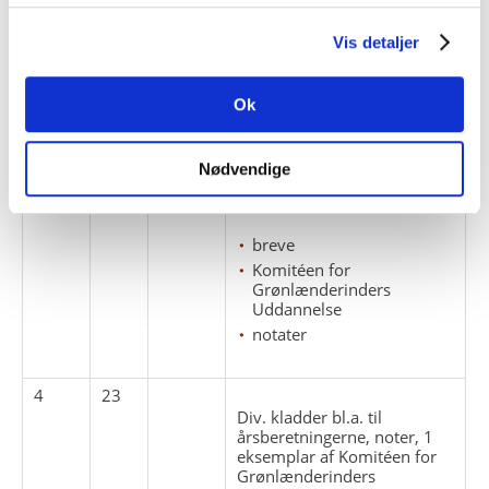
4
22
Vis detaljer
Gemt af Astrid Balle som
'Løbende sager. Uafgjorde
breve'. Diverse noter.
Småtryk vedr. div.
Ok
uddannelser ca. 1950,
Industrimissionen i
Armenien 1948, beretninger
Nødvendige
og betænkninger vedr.
Grønland og breve.
breve
Komitéen for
Grønlænderinders
Uddannelse
notater
4
23
Div. kladder bl.a. til
årsberetningerne, noter, 1
eksemplar af Komitéen for
Grønlænderinders