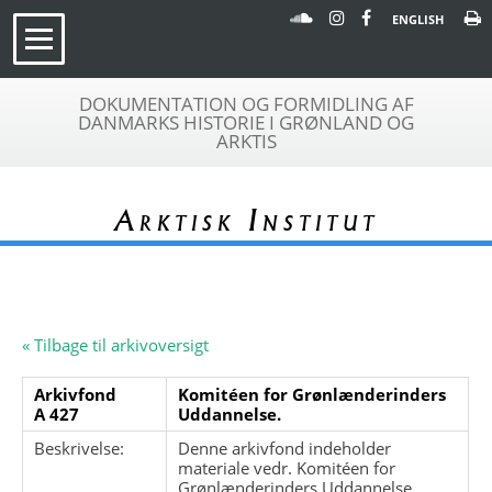
ENGLISH
DOKUMENTATION OG FORMIDLING AF
DANMARKS HISTORIE I GRØNLAND OG
ARKTIS
Arktisk Institut
« Tilbage til arkivoversigt
Arkivfond
Komitéen for Grønlænderinders
A 427
Uddannelse.
Beskrivelse:
Denne arkivfond indeholder
materiale vedr. Komitéen for
Grønlænderinders Uddannelse,