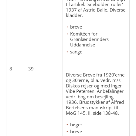
til artikel: 'Snebolden ruller'
1937 af Astrid Balle. Diverse
kladder.
breve
Komitéen for
Grønlænderinders
Uddannelse
sange
8
39
Diverse Breve fra 1920'erne
og 30'erne, bl.a. vedr. m/s
Diskos rejser og med Inger
Vibe Petersen. Anbefalinger
vedr. bog om besejling
1936. Brudstykker af Alfred
Bertelsens manuskript til
MoG 145, II, side 138-48.
bøger
breve