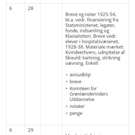
6
28
Breve og noter 1925-54,
bl.a. vedr. finansiering fra
Statsministeriet, legater,
fonde, indsamling og
Klasselotteri. Breve vedr.
elever i hospitalsvæsenet,
1928-38. Materiale mærket:
Kvindeerhverv, udnyttelse af
fåreuld: kartning, strikning
vævning. Enkelt
avisudklip
breve
Komitéen for
Grønlænderinders
Uddannelse
notater
penge
6
29