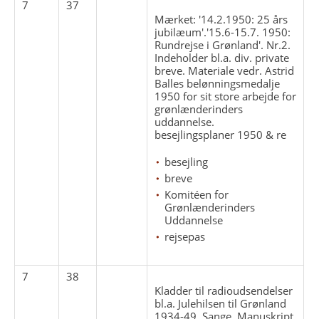
7
37
Mærket: '14.2.1950: 25 års
jubilæum'.'15.6-15.7. 1950:
Rundrejse i Grønland'. Nr.2.
Indeholder bl.a. div. private
breve. Materiale vedr. Astrid
Balles belønningsmedalje
1950 for sit store arbejde for
grønlænderinders
uddannelse.
besejlingsplaner 1950 & re
besejling
breve
Komitéen for
Grønlænderinders
Uddannelse
rejsepas
7
38
Kladder til radioudsendelser
bl.a. Julehilsen til Grønland
1934-49. Sange. Manuskript