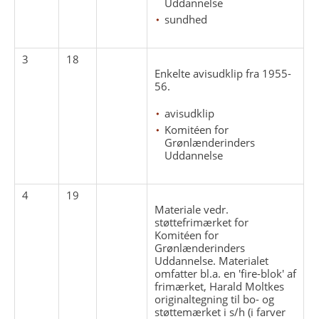
Uddannelse
sundhed
3
18
Enkelte avisudklip fra 1955-
56.
avisudklip
Komitéen for
Grønlænderinders
Uddannelse
4
19
Materiale vedr.
støttefrimærket for
Komitéen for
Grønlænderinders
Uddannelse. Materialet
omfatter bl.a. en 'fire-blok' af
frimærket, Harald Moltkes
originaltegning til bo- og
støttemærket i s/h (i farver