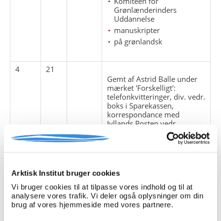
Komitéen for
Grønlænderinders
Uddannelse
manuskripter
på grønlandsk
4
21
Gemt af Astrid Balle under
mærket 'Forskelligt':
telefonkvitteringer, div. vedr.
boks i Sparekassen,
korrespondance med
Jyllands Posten vedr.
interview 1950, materiale
vedr. DRS radio-julehilsen til
Grønland,div. vedr.
skattespørgsmål og
huskedeler
Arktisk Institut bruger cookies
Komitéen for
Vi bruger cookies til at tilpasse vores indhold og til at
Grønlænderinders
analysere vores trafik. Vi deler også oplysninger om din
Uddannelse
brug af vores hjemmeside med vores partnere.