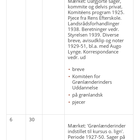
Mærket: Uafgjorte sager,
kommite og delvis privat.
Komitéens program 1925.
Pjece fra Rens Efterskole.
Landsrådsforhandlinger
1938. Beretninger vedr.
Styrelsen 1939. Diverse
breve, avisudklip og noter
1929-51, bl.a. med Augo
Lynge. Korrespondance
vedr. ud
breve
Komitéen for
Grønlænderinders
Uddannelse
på grønlandsk
pjecer
6
30
Mærket: 'Grønlænderinder
indstillet til kursus o. lign'.
Periode 1927-50. Sager på