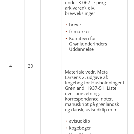
under K 067 - spørg
arkivaren), div.
brevvekslinger
breve
frimærker
Komitéen for
Grønlænderinders
Uddannelse
4
20
Materiale vedr. Meta
Larsens 2. udgave af:
Kogebog for Husholdninger i
Grønland, 1937-51. Liste
over omsætning,
korrespondance, noter,
manuskript på grønlandsk
og dansk, avisudklip m.m.
avisudklip
kogebøger