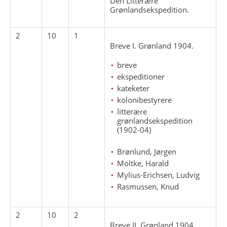
Den Litterære
Grønlandsekspedition.
2
10
1
Breve I. Grønland 1904.
breve
ekspeditioner
kateketer
kolonibestyrere
litterære
grønlandsekspedition
(1902-04)
Brønlund, Jørgen
Moltke, Harald
Mylius-Erichsen, Ludvig
Rasmussen, Knud
2
10
2
Breve II. Grønland 1904.