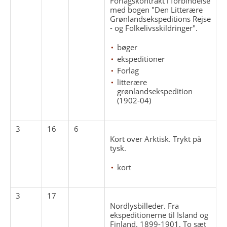
Forlagskontrakt i forbindelse
med bogen "Den Litterære
Grønlandsekspeditions Rejse
- og Folkelivsskildringer".
bøger
ekspeditioner
Forlag
litterære
grønlandsekspedition
(1902-04)
3
16
6
Kort over Arktisk. Trykt på
tysk.
kort
3
17
Nordlysbilleder. Fra
ekspeditionerne til Island og
Finland. 1899-1901. To sæt