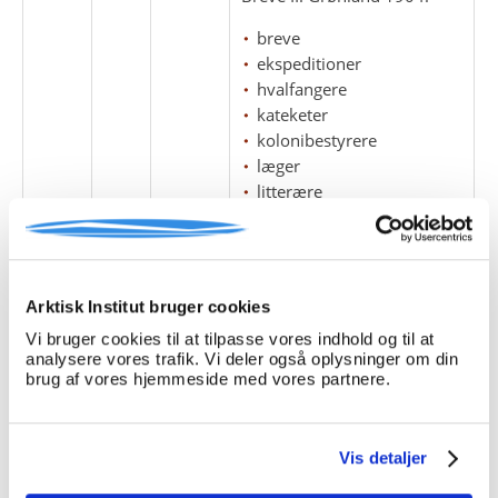
breve
ekspeditioner
hvalfangere
kateketer
kolonibestyrere
læger
litterære
grønlandsekspedition
(1902-04)
på grønlandsk
præster
proviant
Arktisk Institut bruger cookies
regninger
Vi bruger cookies til at tilpasse vores indhold og til at
analysere vores trafik. Vi deler også oplysninger om din
brug af vores hjemmeside med vores partnere.
Bentzen, Regnar
Moltke, Harald
Ostermann, Hother
Vis detaljer
2
10
3