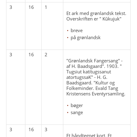
3
16
1
Et ark med grønlandsk tekst.
Overskriften er " Kûkujuk"
breve
på grønlandsk
3
16
2
"Grønlandsk Fangersang" -
af H. Baadsgaard". 1903. "
Tugsiut katítugssanut
atortugssaK" - H. G.
Baadsgaard. "Kultur og
Folkeminder. Evald Tang
Kristensens Eventyrsamling.
bøger
sange
3
16
3
Et håndtegnet kort. Et