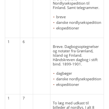
Nordlysekspedition til
Finland. Samt telegrammer.
breve
danske nordlysekspedition
ekspeditioner
1
6
Breve. Dagbogsoptegnelser
og notater fra Grønland,
Island og Finland.
Håndskreven dagbog i stift
bind. 1899-1901.
dagbøger
danske nordlysekspedition
ekspeditioner
1
7
To læg med udkast til
billeder af nordlys. I alt 8