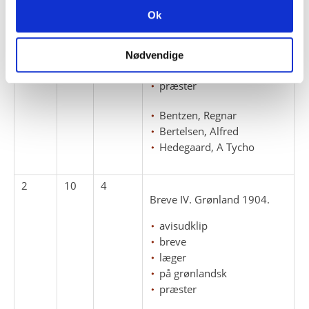
Breve III. Grønland 1904.
Ok
breve
kolonibestyrere
Nødvendige
læger
præster
Bentzen, Regnar
Bertelsen, Alfred
Hedegaard, A Tycho
2
10
4
Breve IV. Grønland 1904.
avisudklip
breve
læger
på grønlandsk
præster