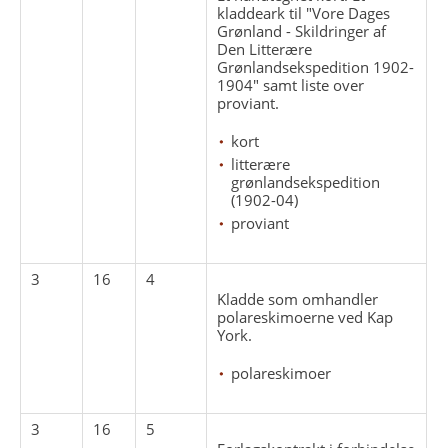
kladdeark til "Vore Dages
Grønland - Skildringer af
Den Litterære
Grønlandsekspedition 1902-
1904" samt liste over
proviant.
kort
litterære
grønlandsekspedition
(1902-04)
proviant
3
16
4
Kladde som omhandler
polareskimoerne ved Kap
York.
polareskimoer
3
16
5