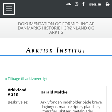
ENGLISH
DOKUMENTATION OG FORMIDLING AF
DANMARKS HISTORIE I GRØNLAND OG
ARKTIS
Arktisk Institut
« Tilbage til arkivoversigt
Arkivfond
Harald Moltke
A 218
Beskrivelse:
Arkivfonden indeholder både breve,
dagbøger, manuskripter, plancher,
litografier, skitser, metalplader