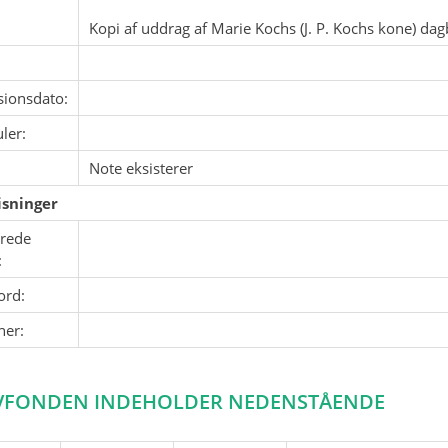
Kopi af uddrag af Marie Kochs (J. P. Kochs kone) dagb
sionsdato:
ler:
Note eksisterer
sninger
erede
:
ord:
ner:
VFONDEN INDEHOLDER NEDENSTÅENDE