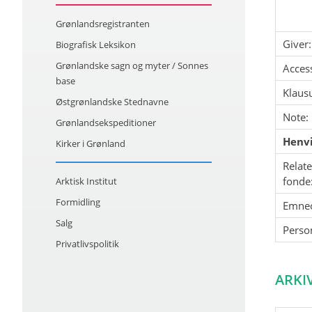
Grønlandsregistranten
Giver:
Biografisk Leksikon
Grønlandske sagn og myter / Sonnes
Acces
base
Klausu
Østgrønlandske Stednavne
Note:
Grønlandsekspeditioner
Henvi
Kirker i Grønland
Relat
fonde
Arktisk Institut
Formidling
Emne
Salg
Perso
Privatlivspolitik
ARKI