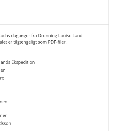
. Kochs dagbøger fra Dronning Louise Land
let er tilgængeligt som PDF-filer.
ands Ekspedition
nen
re
onen
ener
rdsson