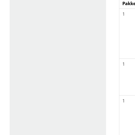
Pakke
1
1
1