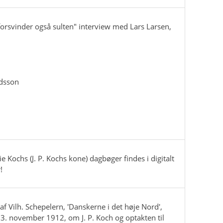
 forsvinder også sulten" interview med Lars Larsen,
.
rdsson
e Kochs (J. P. Kochs kone) dagbøger findes i digitalt
!
af Vilh. Schepelern, 'Danskerne i det høje Nord',
 23. november 1912, om J. P. Koch og optakten til