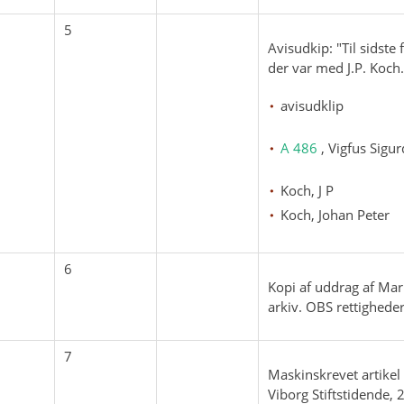
5
Avisudkip: "Til sidste
der var med J.P. Koch
avisudklip
A 486
, Vigfus Sigu
Koch, J P
Koch, Johan Peter
6
Kopi af uddrag af Mari
arkiv. OBS rettigheder
7
Maskinskrevet artikel 
Viborg Stiftstidende,