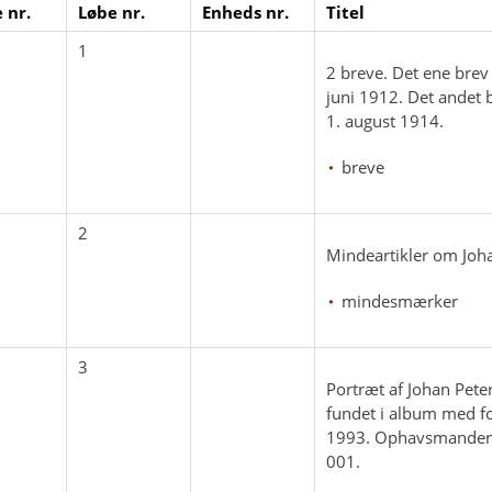
 nr.
Løbe nr.
Enheds nr.
Titel
1
2 breve. Det ene brev 
juni 1912. Det andet b
1. august 1914.
breve
2
Mindeartikler om Joh
mindesmærker
3
Portræt af Johan Pete
fundet i album med f
1993. Ophavsmanden u
001.