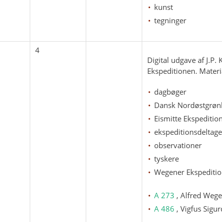
kunst
tegninger
4
Digital udgave af J.P
Ekspeditionen. Materia
dagbøger
Dansk Nordøstgrønl
Eismitte Ekspeditio
ekspeditionsdeltage
observationer
tyskere
Wegener Ekspediti
A 273
, Alfred Weg
A 486
, Vigfus Sigu