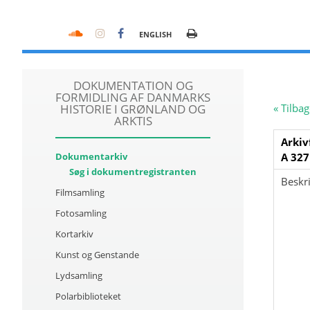
ENGLISH
DOKUMENTATION OG
FORMIDLING AF DANMARKS
HISTORIE I GRØNLAND OG
« Tilbag
ARKTIS
Arkiv
Dokumentarkiv
A 327
Søg i dokumentregistranten
Beskri
Filmsamling
Fotosamling
Kortarkiv
Kunst og Genstande
Lydsamling
Polarbiblioteket