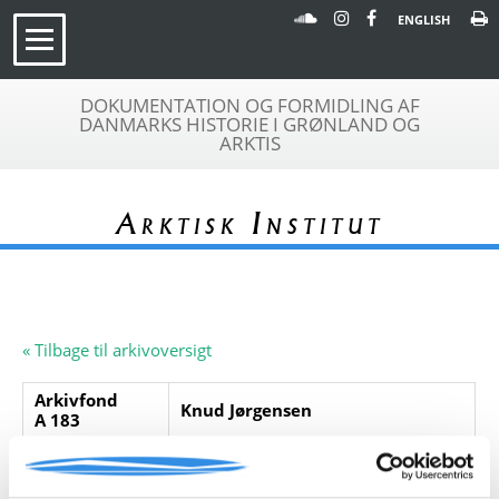
ENGLISH
DOKUMENTATION OG FORMIDLING AF
DANMARKS HISTORIE I GRØNLAND OG
ARKTIS
Arktisk Institut
« Tilbage til arkivoversigt
Arkivfond
Knud Jørgensen
A 183
Beskrivelse:
Arkivfonden indeholder kopier og
afskrifter af breve fra Knud
Rasmussen, 1894-1922. Knud