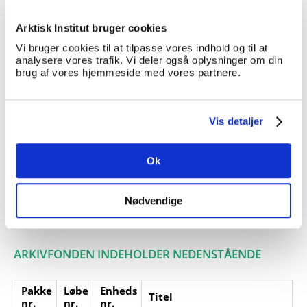
Jørgensen var vinhandler og
plejebror til Knud Rasmussen.
Arktisk Institut bruger cookies
Giver:
Vi bruger cookies til at tilpasse vores indhold og til at
analysere vores trafik. Vi deler også oplysninger om din
Accessionsdato:
brug af vores hjemmeside med vores partnere.
Klausuler:
Note:
Ingen note registreret
Vis detaljer
Henvisninger
Relaterede
fonde:
Ok
Emneord:
Nødvendige
Personer:
ARKIVFONDEN INDEHOLDER NEDENSTÅENDE
Pakke
Løbe
Enheds
Titel
nr.
nr.
nr.