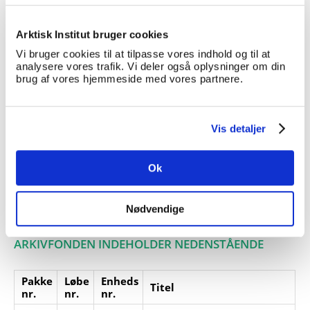
erne.
Giver:
Lisbeth Seierøe Mortensen
Arktisk Institut bruger cookies
Accessionsdato:
Vi bruger cookies til at tilpasse vores indhold og til at
analysere vores trafik. Vi deler også oplysninger om din
Klausuler:
brug af vores hjemmeside med vores partnere.
Note:
Ingen note registreret
Henvisninger
Vis detaljer
Relaterede
fonde:
Ok
Emneord:
Personer:
Nødvendige
ARKIVFONDEN INDEHOLDER NEDENSTÅENDE
Pakke
Løbe
Enheds
Titel
nr.
nr.
nr.