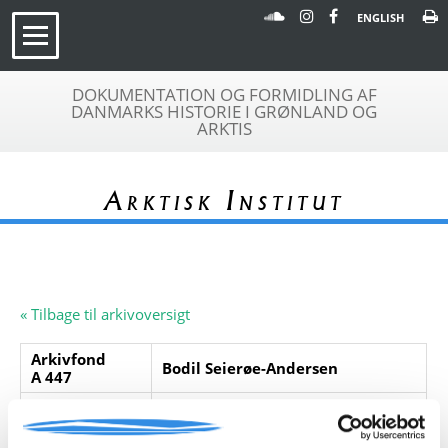
ENGLISH
DOKUMENTATION OG FORMIDLING AF
DANMARKS HISTORIE I GRØNLAND OG
ARKTIS
Arktisk Institut
« Tilbage til arkivoversigt
Arkivfond
Bodil Seierøe-Andersen
A 447
Beskrivelse:
Bodil Seierøe-Andersens
korrespondance til og fra hhv. Sdr.
Strømfjord og Narsarsuaq i 1950-