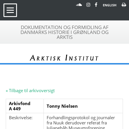
ENGLISH
DOKUMENTATION OG FORMIDLING AF
DANMARKS HISTORIE I GRØNLAND OG
ARKTIS
Arktisk Institut
« Tilbage til arkivoversigt
Arkivfond
Tonny Nielsen
A 449
Beskrivelse:
Forhandlingsprotokol og journaler
fra Nuuk derudover referat fra
Julianehåb Museumsforening.