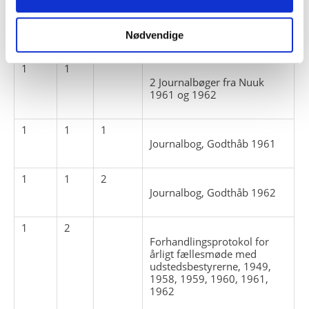
Pakke
Løbe
Enheds
Nødvendige
Titel
nr.
nr.
nr.
1
1
2 Journalbøger fra Nuuk
1961 og 1962
1
1
1
Journalbog, Godthåb 1961
1
1
2
Journalbog, Godthåb 1962
1
2
Forhandlingsprotokol for
årligt fællesmøde med
udstedsbestyrerne, 1949,
1958, 1959, 1960, 1961,
1962