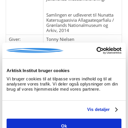
Samlingen er udleveret til Nunatta
Katersugaasivia Allagaateqarfialu /
Grønlands Nationalmuseum og
Arkiv, 2014
Giver:
Tonny Nielsen
Accessionsdato:
Klausuler:
Note:
Ingen note registreret
Arktisk Institut bruger cookies
Henvisninger
Vi bruger cookies til at tilpasse vores indhold og til at
Relaterede
analysere vores trafik. Vi deler også oplysninger om din
fonde:
brug af vores hjemmeside med vores partnere.
Emneord:
Personer:
Vis detaljer
Ok
ARKIVFONDEN INDEHOLDER NEDENSTÅENDE