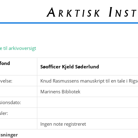
Arktisk Inst
e til arkivoversigt
fond
Søofficer Kjeld Søderlund
velse:
Knud Rasmussens manuskript til en tale i Rig
Marinens Bibliotek
sionsdato:
ler:
Ingen note registreret
sninger