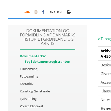
ENGLISH
DOKUMENTATION OG
FORMIDLING AF DANMARKS
HISTORIE I GRØNLAND OG
« Tilbag
ARKTIS
Arkiv
Dokumentarkiv
A 450
Søg i dokumentregistranten
Beskri
Filmsamling
Giver:
Fotosamling
Acces
Kortarkiv
Klausu
Kunst og Genstande
Lydsamling
Note:
Polarbiblioteket
Henvi