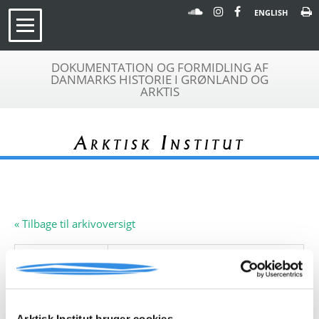
ENGLISH
DOKUMENTATION OG FORMIDLING AF
DANMARKS HISTORIE I GRØNLAND OG
ARKTIS
Arktisk Institut
« Tilbage til arkivoversigt
Arkivfond
University of St. Andrews,
A 160
Skotland
Beskrivelse:
Denne arkivfond indeholder en
rapport: 'Preliminary Report of St.
Andrews West Greenland
Arktisk Institut bruger cookies