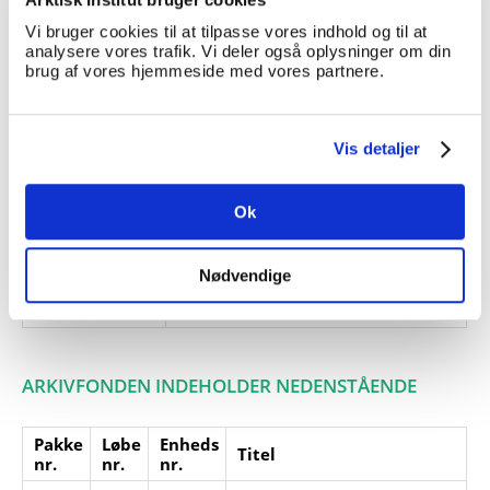
Expedition', 1967.
Vi bruger cookies til at tilpasse vores indhold og til at
Giver:
analysere vores trafik. Vi deler også oplysninger om din
brug af vores hjemmeside med vores partnere.
Accessionsdato:
Klausuler:
Vis detaljer
Note:
Ingen note registreret
Henvisninger
Ok
Relaterede
fonde:
Emneord:
Nødvendige
Personer:
ARKIVFONDEN INDEHOLDER NEDENSTÅENDE
Pakke
Løbe
Enheds
Titel
nr.
nr.
nr.