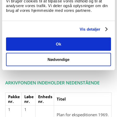
Vi bruger cookies til at tilpasse vores indhold og til at
Giver:
analysere vores trafik. Vi deler også oplysninger om din
Accessionsdato:
brug af vores hjemmeside med vores partnere.
Klausuler:
Note:
Ingen note registreret
Vis detaljer
Henvisninger
Relaterede
Ok
fonde:
Emneord:
Nødvendige
Personer:
ARKIVFONDEN INDEHOLDER NEDENSTÅENDE
Pakke
Løbe
Enheds
Titel
nr.
nr.
nr.
1
1
Plan for ekspeditionen 1969.