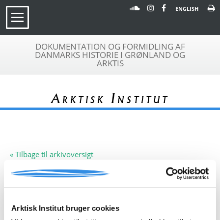
ENGLISH
DOKUMENTATION OG FORMIDLING AF
DANMARKS HISTORIE I GRØNLAND OG
ARKTIS
Arktisk Institut
« Tilbage til arkivoversigt
Arkivfond
British North Pole Expedition,
A 164
1969
Beskrivelse:
Denne arkivfond indeholder en plan
Arktisk Institut bruger cookies
for ekspeditionen 1969.