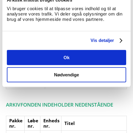
1959.
Vi bruger cookies til at tilpasse vores indhold og til at
Giver:
analysere vores trafik. Vi deler også oplysninger om din
brug af vores hjemmeside med vores partnere.
Accessionsdato:
Klausuler:
Vis detaljer
Note:
Ingen note registreret
Henvisninger
Ok
Relaterede
fonde:
Emneord:
Nødvendige
Personer:
ARKIVFONDEN INDEHOLDER NEDENSTÅENDE
Pakke
Løbe
Enheds
Titel
nr.
nr.
nr.