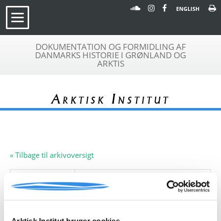
ENGLISH
DOKUMENTATION OG FORMIDLING AF
DANMARKS HISTORIE I GRØNLAND OG
ARKTIS
Arktisk Institut
« Tilbage til arkivoversigt
Arkivfond
John Tuck
A 168
Beskrivelse:
Arkivfonden indeholder en rapport
til Institute of Current Affairs om
Scott Polar Research Institute, Nr.4,
Arktisk Institut bruger cookies