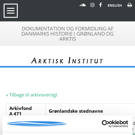
ENGLISH
DOKUMENTATION OG FORMIDLING AF
DANMARKS HISTORIE I GRØNLAND OG
ARKTIS
Arktisk Institut
« Tilbage til arkivoversigt
Arkivfond
Grønlandske stednavne
A 471
Beskrivelse:
To forskellige lister over grønlandske ste
Maskinskrevne sider, udaterede. Se også
www.arktiskinstitut.dk/Stednavne/stedn