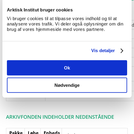
Arktisk Institut bruger cookies
Vi bruger cookies til at tilpasse vores indhold og til at
analysere vores trafik. Vi deler også oplysninger om din
Giver:
Lars Boje Rasmussen, via Carsten Helvin
brug af vores hjemmeside med vores partnere.
Accessionsdato:
Klausuler:
Vis detaljer
Note:
Note eksisterer
Henvisninger
Ok
Relaterede
fonde:
Nødvendige
Emneord:
Personer:
ARKIVFONDEN INDEHOLDER NEDENSTÅENDE
Pakke
Løbe
Enheds