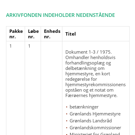
ARKIVFONDEN INDEHOLDER NEDENSTÅENDE
Pakke
Løbe
Enheds
Titel
nr.
nr.
nr.
1
1
Dokument 1-3 / 1975.
Omhandler henholdsvis
forhandlingsoplæg og
delbetænkning om
hjemmestyre, en kort
redegørelse for
hjemmestyrekommissionens
opståen og et notat om
Færøernes hjemmestyre.
betænkninger
Grønlands Hjemmestyre
Grønlands Landsråd
Grønlandskommissioner
Ministeriet for Grønland