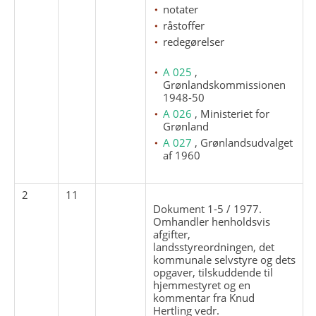
notater
råstoffer
redegørelser
A 025
,
Grønlandskommissionen
1948-50
A 026
, Ministeriet for
Grønland
A 027
, Grønlandsudvalget
af 1960
2
11
Dokument 1-5 / 1977.
Omhandler henholdsvis
afgifter,
landsstyreordningen, det
kommunale selvstyre og dets
opgaver, tilskuddende til
hjemmestyret og en
kommentar fra Knud
Hertling vedr.