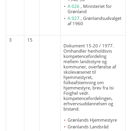
A 026
, Ministeriet for
Grønland
A 027
, Grønlandsudvalget
af 1960
3
15
Dokument 15-20 / 1977.
Omhandler henholdsvis
kompetencefordeling
mellem landsstyre og
kommuner, overførelse af
skolevæsenet til
hjemmestyret,
folkeafstemning om
hjemmestyre, brev fra Isi
Foighel vedr.
kompetencefordelingen,
erhvervsuddannelsen og
bistand.
Grønlands Hjemmestyre
Grønlands Landsråd