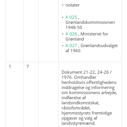
notater
A 025
,
Grønlandskommissionen
1948-50
A 026
, Ministeriet for
Grønland
A 027
, Grønlandsudvalget
af 1960
1
7
Dokument 21-22, 24-26 /
1976. Omhandler
henholdsvis offentlighedens
inddragelse og informering
om kommissionens arbejde,
indførelse af
landsindkomstskat,
råstofområdet,
hjemmestyrets fremtidige
opgaver og valg af
landsstyremænd.