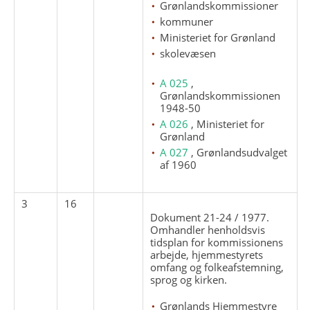
Grønlandskommissioner
kommuner
Ministeriet for Grønland
skolevæsen
A 025
,
Grønlandskommissionen
1948-50
A 026
, Ministeriet for
Grønland
A 027
, Grønlandsudvalget
af 1960
3
16
Dokument 21-24 / 1977.
Omhandler henholdsvis
tidsplan for kommissionens
arbejde, hjemmestyrets
omfang og folkeafstemning,
sprog og kirken.
Grønlands Hjemmestyre