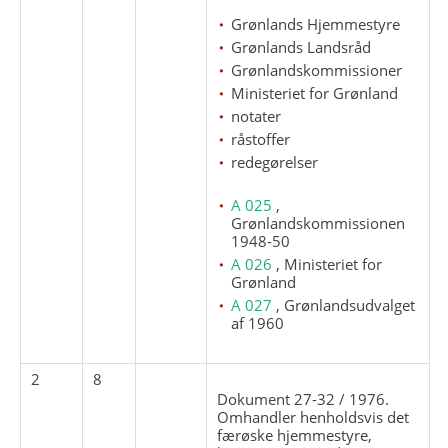
Grønlands Hjemmestyre
Grønlands Landsråd
Grønlandskommissioner
Ministeriet for Grønland
notater
råstoffer
redegørelser
A 025
,
Grønlandskommissionen
1948-50
A 026
, Ministeriet for
Grønland
A 027
, Grønlandsudvalget
af 1960
2
8
Dokument 27-32 / 1976.
Omhandler henholdsvis det
færøske hjemmestyre,