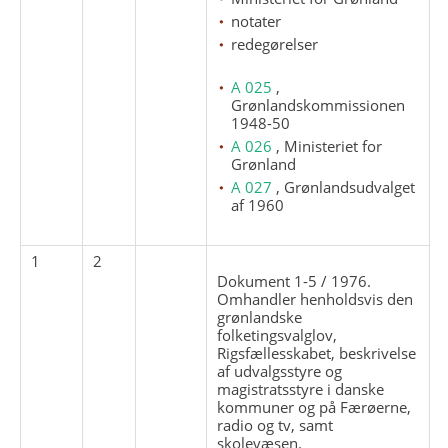
notater
redegørelser
A 025
,
Grønlandskommissionen
1948-50
A 026
, Ministeriet for
Grønland
A 027
, Grønlandsudvalget
af 1960
1
2
Dokument 1-5 / 1976.
Omhandler henholdsvis den
grønlandske
folketingsvalglov,
Rigsfællesskabet, beskrivelse
af udvalgsstyre og
magistratsstyre i danske
kommuner og på Færøerne,
radio og tv, samt
skolevæsen.