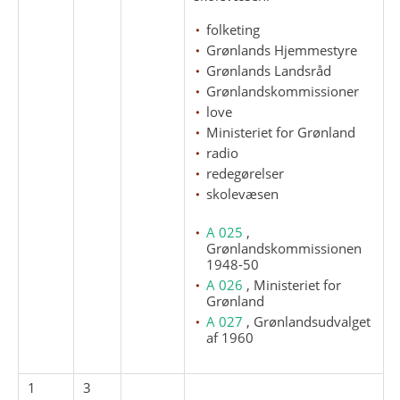
folketing
Grønlands Hjemmestyre
Grønlands Landsråd
Grønlandskommissioner
love
Ministeriet for Grønland
radio
redegørelser
skolevæsen
A 025
,
Grønlandskommissionen
1948-50
A 026
, Ministeriet for
Grønland
A 027
, Grønlandsudvalget
af 1960
1
3