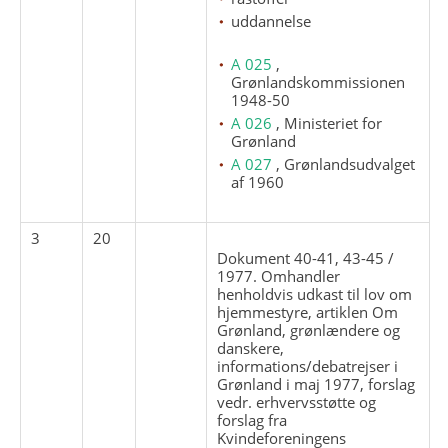
uddannelse
A 025
,
Grønlandskommissionen
1948-50
A 026
, Ministeriet for
Grønland
A 027
, Grønlandsudvalget
af 1960
3
20
Dokument 40-41, 43-45 /
1977. Omhandler
henholdvis udkast til lov om
hjemmestyre, artiklen Om
Grønland, grønlændere og
danskere,
informations/debatrejser i
Grønland i maj 1977, forslag
vedr. erhvervsstøtte og
forslag fra
Kvindeforeningens