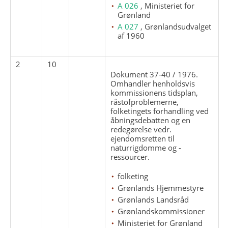
A 026
, Ministeriet for
Grønland
A 027
, Grønlandsudvalget
af 1960
2
10
Dokument 37-40 / 1976.
Omhandler henholdsvis
kommissionens tidsplan,
råstofproblemerne,
folketingets forhandling ved
åbningsdebatten og en
redegørelse vedr.
ejendomsretten til
naturrigdomme og -
ressourcer.
folketing
Grønlands Hjemmestyre
Grønlands Landsråd
Grønlandskommissioner
Ministeriet for Grønland