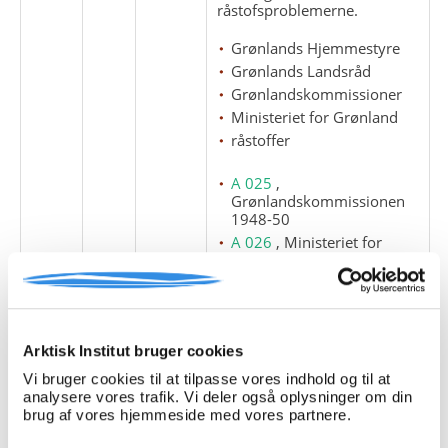
råstofsproblemerne.
Grønlands Hjemmestyre
Grønlands Landsråd
Grønlandskommissioner
Ministeriet for Grønland
råstoffer
A 025
,
Grønlandskommissionen
1948-50
A 026
, Ministeriet for
Grønland
A 027
, Grønlandsudvalget
af 1960
Arktisk Institut bruger cookies
2
12
Dokument 6-10 / 1977.
Vi bruger cookies til at tilpasse vores indhold og til at
Omhandler henholdsvis
analysere vores trafik. Vi deler også oplysninger om din
oliens virkning på den
brug af vores hjemmeside med vores partnere.
norske økonomi,