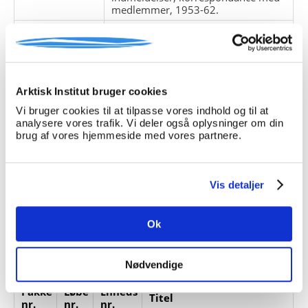
medlemmer, 1953-62.
Giver:
Accessionsdato:
Klausuler:
Tilgængelighed til denne arkivfond
efter aftale med arkivaren.
Arktisk Institut bruger cookies
Note:
Ingen note registreret
Vi bruger cookies til at tilpasse vores indhold og til at
analysere vores trafik. Vi deler også oplysninger om din
Henvisninger
brug af vores hjemmeside med vores partnere.
Relaterede
fonde:
Emneord:
Vis detaljer
Personer:
Ok
ARKIVFONDEN INDEHOLDER NEDENSTÅENDE
Nødvendige
Pakke
Løbe
Enheds
Titel
nr.
nr.
nr.