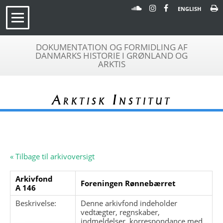
ENGLISH
DOKUMENTATION OG FORMIDLING AF
DANMARKS HISTORIE I GRØNLAND OG
ARKTIS
Arktisk Institut
« Tilbage til arkivoversigt
Arkivfond
Foreningen Rønnebærret
A 146
Beskrivelse:
Denne arkivfond indeholder
vedtægter, regnskaber,
indmeldelser, korrespondance med