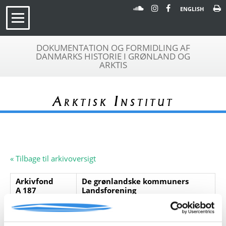
ENGLISH
DOKUMENTATION OG FORMIDLING AF
DANMARKS HISTORIE I GRØNLAND OG
ARKTIS
Arktisk Institut
« Tilbage til arkivoversigt
Arkivfond
De grønlandske kommuners
A 187
Landsforening
Beskrivelse:
Samlingen indeholder
placeringsplaner for de grønlandske
kommuner fra 1986.