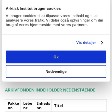
Giver:
Arktisk Institut bruger cookies
Accessionsdato:
Vi bruger cookies til at tilpasse vores indhold og til at
analysere vores trafik. Vi deler også oplysninger om din
Klausuler:
brug af vores hjemmeside med vores partnere.
Note:
Ingen note registreret
Henvisninger
Vis detaljer
Relaterede
A 187
, De grønlandske
fonde:
kommuners Landsforening
Ok
Emneord:
Nødvendige
Personer:
ARKIVFONDEN INDEHOLDER NEDENSTÅENDE
Pakke
Løbe
Enheds
Titel
nr.
nr.
nr.