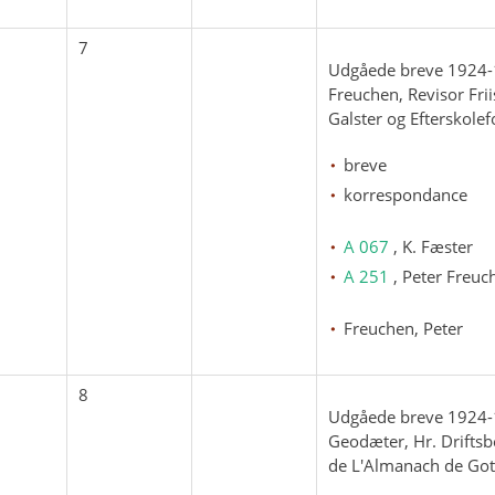
7
Udgåede breve 1924-1
Freuchen, Revisor Fri
Galster og Efterskole
breve
korrespondance
A 067
, K. Fæster
A 251
, Peter Freuc
Freuchen, Peter
8
Udgåede breve 1924-
Geodæter, Hr. Drifts
de L'Almanach de Got