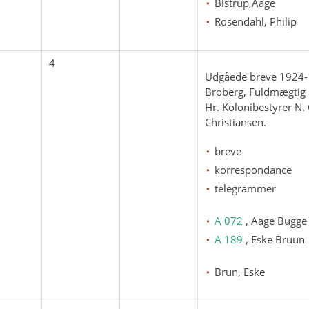
Bistrup,Aage
Rosendahl, Philip
4
Udgåede breve 1924-1
Broberg, Fuldmægtig E
Hr. Kolonibestyrer N.
Christiansen.
breve
korrespondance
telegrammer
A 072
, Aage Bugge
A 189
, Eske Bruun
Brun, Eske