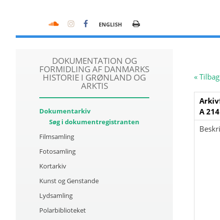
ENGLISH
DOKUMENTATION OG
FORMIDLING AF DANMARKS
HISTORIE I GRØNLAND OG
« Tilbag
ARKTIS
Arkiv
Dokumentarkiv
A 214
Søg i dokumentregistranten
Beskri
Filmsamling
Fotosamling
Kortarkiv
Kunst og Genstande
Lydsamling
Polarbiblioteket