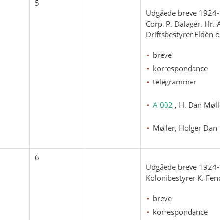
5
Udgåede breve 1924-1
Corp, P. Dalager. Hr. 
Driftsbestyrer Eldén 
breve
korrespondance
telegrammer
A 002
, H. Dan Møll
Møller, Holger Dan
6
Udgåede breve 1924-1
Kolonibestyrer K. Fen
breve
korrespondance