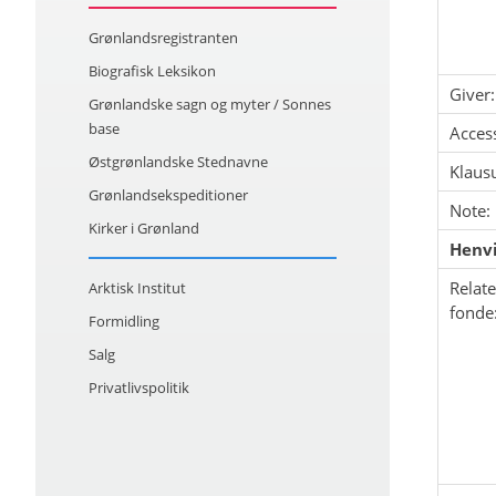
Grønlandsregistranten
Biografisk Leksikon
Giver:
Grønlandske sagn og myter / Sonnes
base
Acces
Østgrønlandske Stednavne
Klausu
Grønlandsekspeditioner
Note:
Kirker i Grønland
Henvi
Relat
Arktisk Institut
fonde
Formidling
Salg
Privatlivspolitik