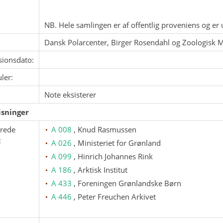
NB. Hele samlingen er af offentlig proveniens og er u
Dansk Polarcenter, Birger Rosendahl og Zoologisk
sionsdato:
ler:
Note eksisterer
sninger
erede
A 008
, Knud Rasmussen
:
A 026
, Ministeriet for Grønland
A 099
, Hinrich Johannes Rink
A 186
, Arktisk Institut
A 433
, Foreningen Grønlandske Børn
A 446
, Peter Freuchen Arkivet