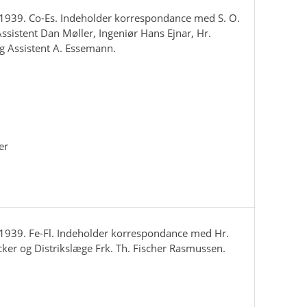
939. Co-Es. Indeholder korrespondance med S. O.
Assistent Dan Møller, Ingeniør Hans Ejnar, Hr.
og Assistent A. Essemann.
er
939. Fe-Fl. Indeholder korrespondance med Hr.
cker og Distrikslæge Frk. Th. Fischer Rasmussen.