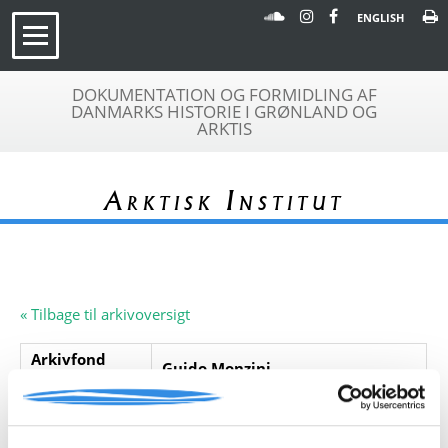
ENGLISH
DOKUMENTATION OG FORMIDLING AF
DANMARKS HISTORIE I GRØNLAND OG
ARKTIS
Arktisk Institut
« Tilbage til arkivoversigt
Arkivfond
Guido Monzini
A 230
Beskrivelse:
Arkivfondet indeholder en fotokopi
og en oversættelse af en artikel om
Guido Monzinis ekspedition til