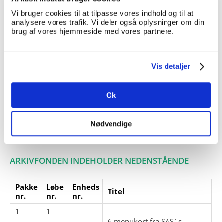
Giver:
Vi bruger cookies til at tilpasse vores indhold og til at
Accessionsdato:
analysere vores trafik. Vi deler også oplysninger om din
brug af vores hjemmeside med vores partnere.
Klausuler:
Note:
Ingen note registreret
Henvisninger
Vis detaljer
Relaterede
A 242
, Anne Birthe Hove
fonde:
Ok
Emneord:
Nødvendige
Personer:
ARKIVFONDEN INDEHOLDER NEDENSTÅENDE
Pakke
Løbe
Enheds
Titel
nr.
nr.
nr.
1
1
6 menukort fra SAS´s