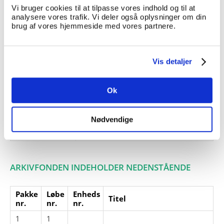
Vi bruger cookies til at tilpasse vores indhold og til at
Giver:
analysere vores trafik. Vi deler også oplysninger om din
brug af vores hjemmeside med vores partnere.
Accessionsdato:
Klausuler:
Note:
Ingen note registreret
Vis detaljer
Henvisninger
Relaterede
Ok
fonde:
Emneord:
Nødvendige
Personer:
ARKIVFONDEN INDEHOLDER NEDENSTÅENDE
Pakke
Løbe
Enheds
Titel
nr.
nr.
nr.
1
1