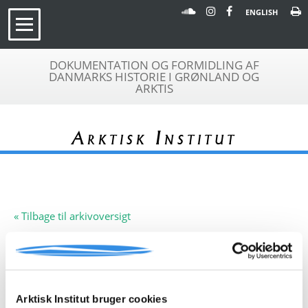
ENGLISH
DOKUMENTATION OG FORMIDLING AF
DANMARKS HISTORIE I GRØNLAND OG
ARKTIS
Arktisk Institut
« Tilbage til arkivoversigt
Arkivfond
Nordgrønlands Inspektorat
A 057
Beskrivelse:
Arkivfonden indeholder en liste over
Nordgrønlands nettoproduktion,
Arktisk Institut bruger cookies
1872-73.