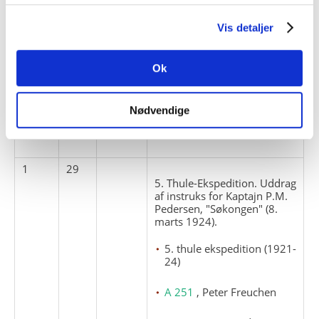
1
28
5. Thule-Ekspedition. 3
Vis detaljer
breve fra Kommitéen for
Stationen Thule til P.
Freuchen (4. juni og 30.
Ok
august 1923).
A 251
, Peter Freuchen
Nødvendige
Rasmussen, Knud
1
29
5. Thule-Ekspedition. Uddrag
af instruks for Kaptajn P.M.
Pedersen, "Søkongen" (8.
marts 1924).
5. thule ekspedition (1921-
24)
A 251
, Peter Freuchen