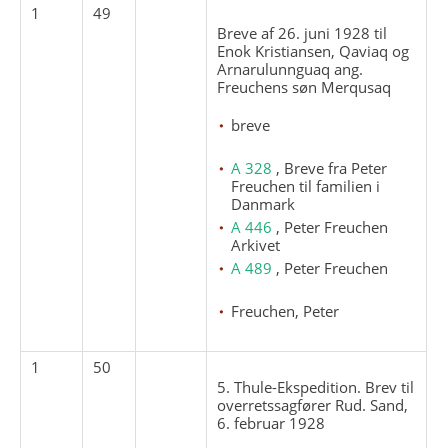
1
49
Breve af 26. juni 1928 til
Enok Kristiansen, Qaviaq og
Arnarulunnguaq ang.
Freuchens søn Merqusaq
breve
A 328
, Breve fra Peter
Freuchen til familien i
Danmark
A 446
, Peter Freuchen
Arkivet
A 489
, Peter Freuchen
Freuchen, Peter
1
50
5. Thule-Ekspedition. Brev til
overretssagfører Rud. Sand,
6. februar 1928