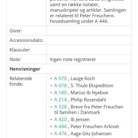
samt en række notater,
manuskripter og artikler. Samlingen
er relateret til Peter Freuchens
hovedsamling under A 446.
Giver:
Accessionsdato:
Klausuler:
Note:
Ingen note registreret
Henvisninger
Relaterede
A 070
, Lauge Koch
fonde:
A 078
, 5. Thule Ekspedition
A 180
, Marius Ib Nyeboe
A 214
, Philip Rosendahl
A 328
, Breve fra Peter Freuchen
til familien i Danmark
A 420
, Ib Jensen
A 446
, Peter Freuchen Arkivet
A 476
, Aage Gitz-Johansen