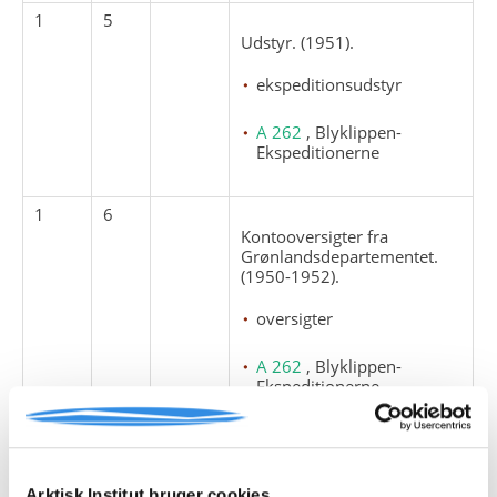
1
5
Udstyr. (1951).
ekspeditionsudstyr
A 262
, Blyklippen-
Ekspeditionerne
1
6
Kontooversigter fra
Grønlandsdepartementet.
(1950-1952).
oversigter
A 262
, Blyklippen-
Ekspeditionerne
1
7
Kontooversigter, lønkonti for
deltagerne. (1950-1952).
Arktisk Institut bruger cookies