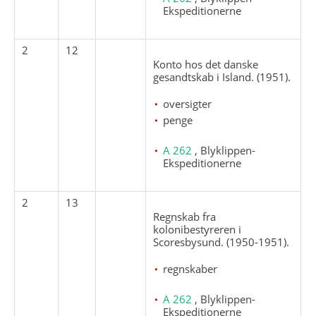
Ekspeditionerne
2
12
Konto hos det danske
gesandtskab i Island. (1951).
oversigter
penge
A 262
, Blyklippen-
Ekspeditionerne
2
13
Regnskab fra
kolonibestyreren i
Scoresbysund. (1950-1951).
regnskaber
A 262
, Blyklippen-
Ekspeditionerne