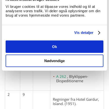
Vi bruger cookies til at tilpasse vores indhold og til at
lønforhold
analysere vores trafik. Vi deler også oplysninger om din
oversigter
brug af vores hjemmeside med vores partnere.
A 262
, Blyklippen-
Ekspeditionerne
Vis detaljer
1
8
Kontooversigter, lønkonti for
Ok
deltagerne. (1950-1952).
lønforhold
Nødvendige
oversigter
A 262
, Blyklippen-
Ekspeditionerne
2
9
Regninger fra Hotel Gardur,
Island. (1951).