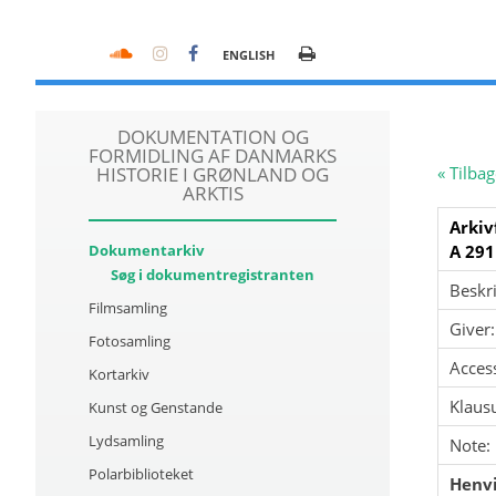
ENGLISH
DOKUMENTATION OG
FORMIDLING AF DANMARKS
HISTORIE I GRØNLAND OG
« Tilbag
ARKTIS
Arkiv
Dokumentarkiv
A 291
Søg i dokumentregistranten
Beskri
Filmsamling
Giver:
Fotosamling
Acces
Kortarkiv
Klausu
Kunst og Genstande
Lydsamling
Note:
Polarbiblioteket
Henvi