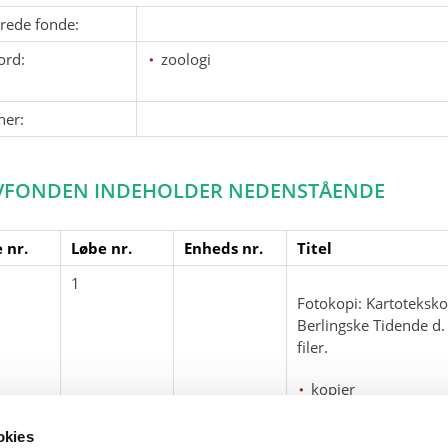
erede fonde:
ord:
zoologi
ner:
VFONDEN INDEHOLDER NEDENSTÅENDE
 nr.
Løbe nr.
Enheds nr.
Titel
1
Fotokopi: Kartoteksko
Berlingske Tidende d.
filer.
kopier
nekrologer
okies