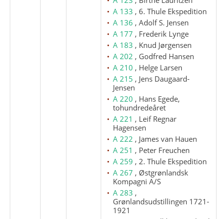
A 133
, 6. Thule Ekspedition
A 136
, Adolf S. Jensen
A 177
, Frederik Lynge
A 183
, Knud Jørgensen
A 202
, Godfred Hansen
A 210
, Helge Larsen
A 215
, Jens Daugaard-
Jensen
A 220
, Hans Egede,
tohundredeåret
A 221
, Leif Regnar
Hagensen
A 222
, James van Hauen
A 251
, Peter Freuchen
A 259
, 2. Thule Ekspedition
A 267
, Østgrønlandsk
Kompagni A/S
A 283
,
Grønlandsudstillingen 1721-
1921