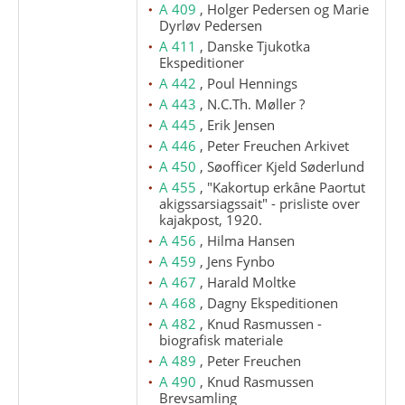
A 409
, Holger Pedersen og Marie
Dyrløv Pedersen
A 411
, Danske Tjukotka
Ekspeditioner
A 442
, Poul Hennings
A 443
, N.C.Th. Møller ?
A 445
, Erik Jensen
A 446
, Peter Freuchen Arkivet
A 450
, Søofficer Kjeld Søderlund
A 455
, "Kakortup erkâne Paortut
akigssarsiagssait" - prisliste over
kajakpost, 1920.
A 456
, Hilma Hansen
A 459
, Jens Fynbo
A 467
, Harald Moltke
A 468
, Dagny Ekspeditionen
A 482
, Knud Rasmussen -
biografisk materiale
A 489
, Peter Freuchen
A 490
, Knud Rasmussen
Brevsamling