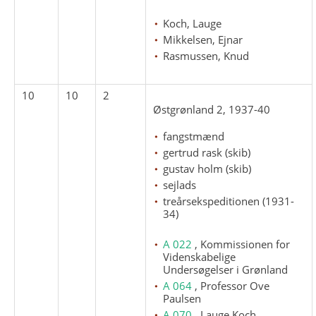
Koch, Lauge
Mikkelsen, Ejnar
Rasmussen, Knud
10
10
2
Østgrønland 2, 1937-40
fangstmænd
gertrud rask (skib)
gustav holm (skib)
sejlads
treårsekspeditionen (1931-
34)
A 022
, Kommissionen for
Videnskabelige
Undersøgelser i Grønland
A 064
, Professor Ove
Paulsen
A 070
, Lauge Koch