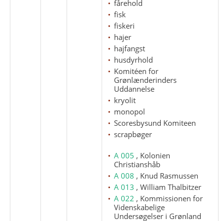
fårehold
fisk
fiskeri
hajer
hajfangst
husdyrhold
Komitéen for
Grønlænderinders
Uddannelse
kryolit
monopol
Scoresbysund Komiteen
scrapbøger
A 005
, Kolonien
Christianshåb
A 008
, Knud Rasmussen
A 013
, William Thalbitzer
A 022
, Kommissionen for
Videnskabelige
Undersøgelser i Grønland