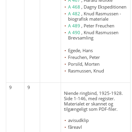
A 468
, Dagny Ekspeditionen
A 482
, Knud Rasmussen -
biografisk materiale
A 489
, Peter Freuchen
A 490
, Knud Rasmussen
Brevsamling
Egede, Hans
Freuchen, Peter
Porsild, Morten
Rasmussen, Knud
9
9
Niende ringbind, 1925-1928.
Side 1-146, med register.
Materialet er skannet og
tilgængeligt som PDF-filer.
avisudklip
fåreavl