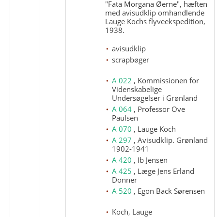
"Fata Morgana Øerne", hæften
med avisudklip omhandlende
Lauge Kochs flyveekspedition,
1938.
avisudklip
scrapbøger
A 022
, Kommissionen for
Videnskabelige
Undersøgelser i Grønland
A 064
, Professor Ove
Paulsen
A 070
, Lauge Koch
A 297
, Avisudklip. Grønland
1902-1941
A 420
, Ib Jensen
A 425
, Læge Jens Erland
Donner
A 520
, Egon Back Sørensen
Koch, Lauge