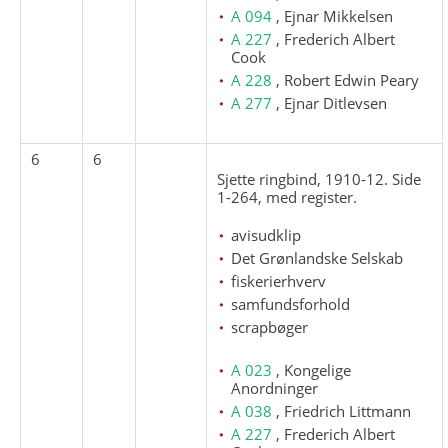
A 094
, Ejnar Mikkelsen
A 227
, Frederich Albert
Cook
A 228
, Robert Edwin Peary
A 277
, Ejnar Ditlevsen
6
6
Sjette ringbind, 1910-12. Side
1-264, med register.
avisudklip
Det Grønlandske Selskab
fiskerierhverv
samfundsforhold
scrapbøger
A 023
, Kongelige
Anordninger
A 038
, Friedrich Littmann
A 227
, Frederich Albert