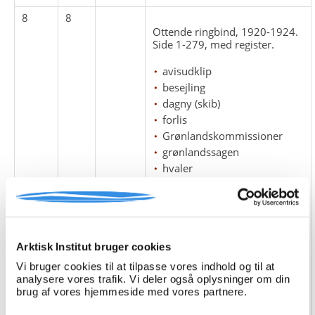
8
8
Ottende ringbind, 1920-1924.
Side 1-279, med register.
avisudklip
besejling
dagny (skib)
forlis
Grønlandskommissioner
grønlandssagen
hvaler
kolonisering
kongelige grønlandske
handel (kgh)
moskusokser
Østgrønlandssagen
Arktisk Institut bruger cookies
Scoresbysund Komiteen
Vi bruger cookies til at tilpasse vores indhold og til at
scrapbøger
analysere vores trafik. Vi deler også oplysninger om din
brug af vores hjemmeside med vores partnere.
sejlads
skibe