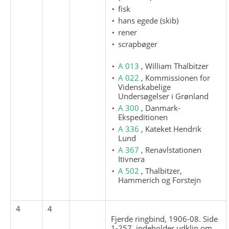
fisk
hans egede (skib)
rener
scrapbøger
A 013
, William Thalbitzer
A 022
, Kommissionen for
Videnskabelige
Undersøgelser i Grønland
A 300
, Danmark-
Ekspeditionen
A 336
, Kateket Hendrik
Lund
A 367
, Renavlstationen
Itivnera
A 502
, Thalbitzer,
Hammerich og Forstejn
4
4
Fjerde ringbind, 1906-08. Side
1-257, indeholder udklip om