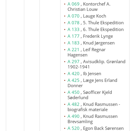
A 069
, Kontorchef A.
Christian Louw
A 070
, Lauge Koch
A 078
, 5. Thule Ekspedition
A 133
, 6. Thule Ekspedition
A 177
, Frederik Lynge
A 183
, Knud Jørgensen
A 221
, Leif Regnar
Hagensen
A 297
, Avisudklip. Grønland
1902-1941
A 420
, Ib Jensen
A 425
, Læge Jens Erland
Donner
A 450
, Søofficer Kjeld
Søderlund
A 482
, Knud Rasmussen -
biografisk materiale
A 490
, Knud Rasmussen
Brevsamling
A 520
, Egon Back Sørensen