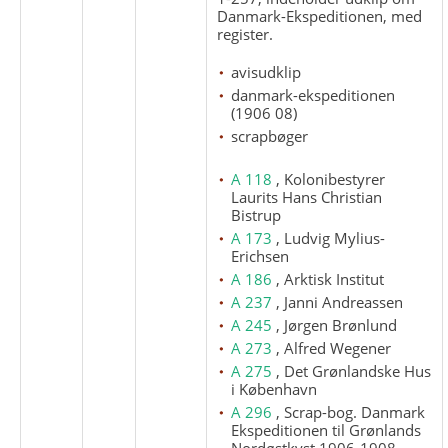
Danmark-Ekspeditionen, med
register.
avisudklip
danmark-ekspeditionen
(1906 08)
scrapbøger
A 118
, Kolonibestyrer
Laurits Hans Christian
Bistrup
A 173
, Ludvig Mylius-
Erichsen
A 186
, Arktisk Institut
A 237
, Janni Andreassen
A 245
, Jørgen Brønlund
A 273
, Alfred Wegener
A 275
, Det Grønlandske Hus
i København
A 296
, Scrap-bog. Danmark
Ekspeditionen til Grønlands
Nordøstkyst 1906-1908.