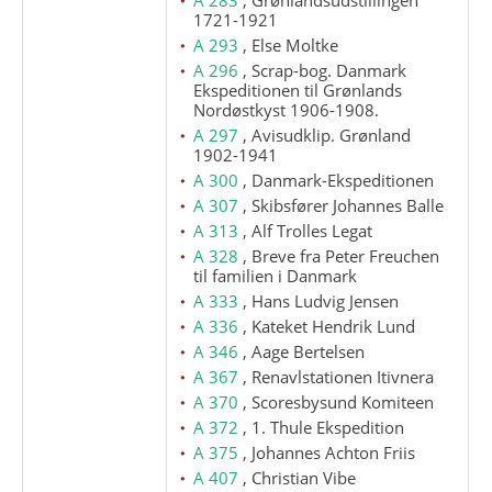
1721-1921
A 293
, Else Moltke
A 296
, Scrap-bog. Danmark
Ekspeditionen til Grønlands
Nordøstkyst 1906-1908.
A 297
, Avisudklip. Grønland
1902-1941
A 300
, Danmark-Ekspeditionen
A 307
, Skibsfører Johannes Balle
A 313
, Alf Trolles Legat
A 328
, Breve fra Peter Freuchen
til familien i Danmark
A 333
, Hans Ludvig Jensen
A 336
, Kateket Hendrik Lund
A 346
, Aage Bertelsen
A 367
, Renavlstationen Itivnera
A 370
, Scoresbysund Komiteen
A 372
, 1. Thule Ekspedition
A 375
, Johannes Achton Friis
A 407
, Christian Vibe