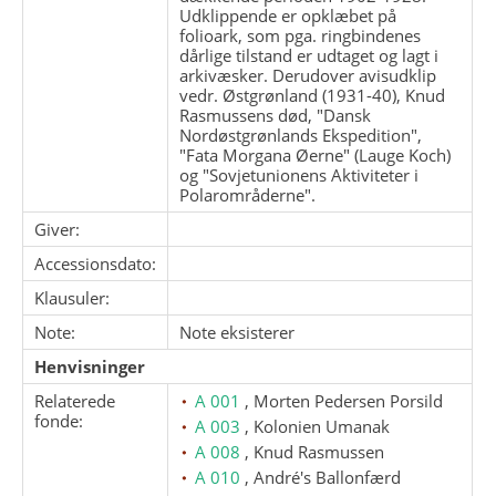
Udklippende er opklæbet på
folioark, som pga. ringbindenes
dårlige tilstand er udtaget og lagt i
arkivæsker. Derudover avisudklip
vedr. Østgrønland (1931-40), Knud
Rasmussens død, "Dansk
Nordøstgrønlands Ekspedition",
"Fata Morgana Øerne" (Lauge Koch)
og "Sovjetunionens Aktiviteter i
Polarområderne".
Giver:
Accessionsdato:
Klausuler:
Note:
Note eksisterer
Henvisninger
Relaterede
A 001
, Morten Pedersen Porsild
fonde:
A 003
, Kolonien Umanak
A 008
, Knud Rasmussen
A 010
, André's Ballonfærd