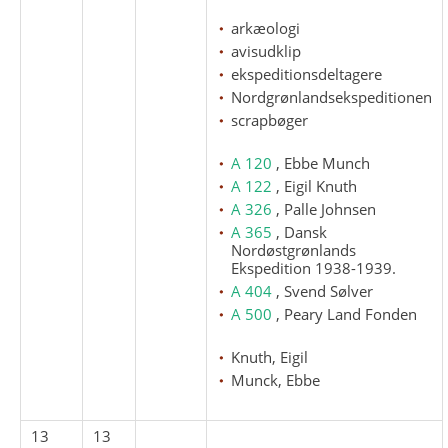
arkæologi
avisudklip
ekspeditionsdeltagere
Nordgrønlandsekspeditionen
scrapbøger
A 120
, Ebbe Munch
A 122
, Eigil Knuth
A 326
, Palle Johnsen
A 365
, Dansk
Nordøstgrønlands
Ekspedition 1938-1939.
A 404
, Svend Sølver
A 500
, Peary Land Fonden
Knuth, Eigil
Munck, Ebbe
13
13