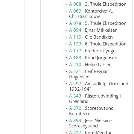
A 068
, 3. Thule Ekspedition
A 069
, Kontorchef A.
Christian Louw
A 078
, 5. Thule Ekspedition
A 094
, Ejnar Mikkelsen
A 119
, Ole Bendixen
A 133
, 6. Thule Ekspedition
A 177
, Frederik Lynge
A 183
, Knud Jørgensen
A 210
, Helge Larsen
A 221
, Leif Regnar
Hagensen
A 297
, Avisudklip. Grønland
1902-1941
A 343
, Råstofudvinding i
Grønland
A 370
, Scoresbysund
Komiteen
A 394
, Jens Nielsen -
Scoresbysund
A 427
, Komitéen for