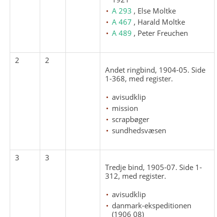
A 293
, Else Moltke
A 467
, Harald Moltke
A 489
, Peter Freuchen
2
2
Andet ringbind, 1904-05. Side
1-368, med register.
avisudklip
mission
scrapbøger
sundhedsvæsen
3
3
Tredje bind, 1905-07. Side 1-
312, med register.
avisudklip
danmark-ekspeditionen
(1906 08)