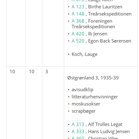
A 123
, Birthe Lauritzen
A 148
, Treårsekspeditionen
A 368
, Foreningen
Treårsekspeditionen
A 420
, Ib Jensen
A 520
, Egon Back Sørensen
Koch, Lauge
10
10
3
Østgrønland 3, 1935-39
avisudklip
litteraturhenvisninger
moskusokser
scrapbøger
A 313
, Alf Trolles Legat
A 333
, Hans Ludvig Jensen
A 407
, Christian Vibe