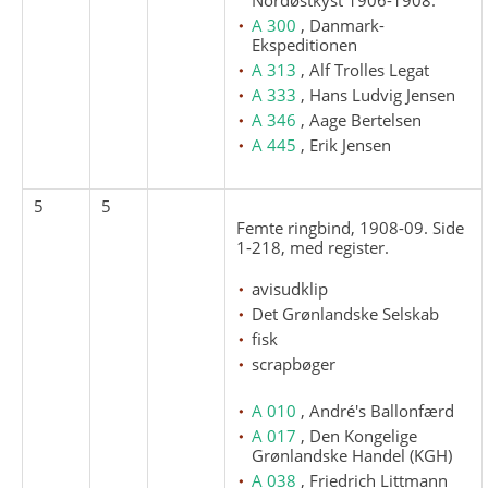
A 300
, Danmark-
Ekspeditionen
A 313
, Alf Trolles Legat
A 333
, Hans Ludvig Jensen
A 346
, Aage Bertelsen
A 445
, Erik Jensen
5
5
Femte ringbind, 1908-09. Side
1-218, med register.
avisudklip
Det Grønlandske Selskab
fisk
scrapbøger
A 010
, André's Ballonfærd
A 017
, Den Kongelige
Grønlandske Handel (KGH)
A 038
, Friedrich Littmann