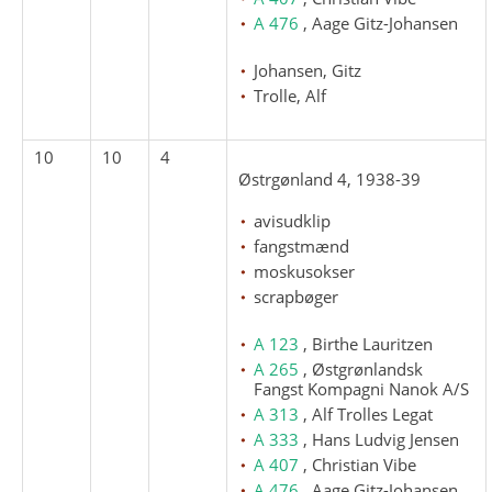
A 476
, Aage Gitz-Johansen
Johansen, Gitz
Trolle, Alf
10
10
4
Østrgønland 4, 1938-39
avisudklip
fangstmænd
moskusokser
scrapbøger
A 123
, Birthe Lauritzen
A 265
, Østgrønlandsk
Fangst Kompagni Nanok A/S
A 313
, Alf Trolles Legat
A 333
, Hans Ludvig Jensen
A 407
, Christian Vibe
A 476
, Aage Gitz-Johansen