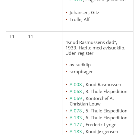
Johansen, Gitz
Trolle, Alf
11
11
"Knud Rasmussens død",
1933. Hæfte med avisudklip.
Uden register.
avisudklip
scrapbøger
A 008
, Knud Rasmussen
A 068
, 3. Thule Ekspedition
A 069
, Kontorchef A.
Christian Louw
A 078
, 5. Thule Ekspedition
A 133
, 6. Thule Ekspedition
A 177
, Frederik Lynge
A 183
, Knud Jørgensen