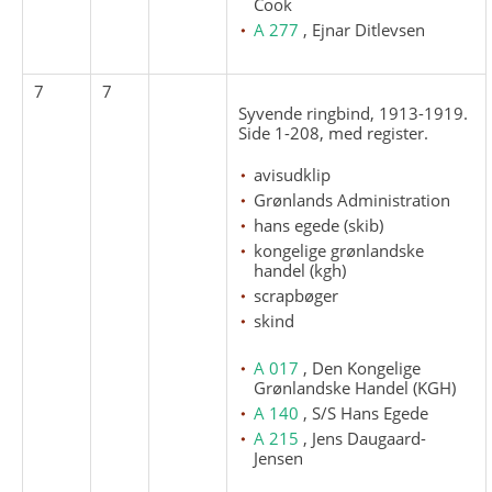
Cook
A 277
, Ejnar Ditlevsen
7
7
Syvende ringbind, 1913-1919.
Side 1-208, med register.
avisudklip
Grønlands Administration
hans egede (skib)
kongelige grønlandske
handel (kgh)
scrapbøger
skind
A 017
, Den Kongelige
Grønlandske Handel (KGH)
A 140
, S/S Hans Egede
A 215
, Jens Daugaard-
Jensen