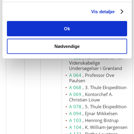
skibe
Teddy (skib)
Vis detaljer
A 001
, Morten Pedersen
Ok
Porsild
A 003
, Kolonien Umanak
A 008
, Knud Rasmussen
Nødvendige
A 021
, Louis Rostock-Jensen
A 022
, Kommissionen for
Videnskabelige
Undersøgelser i Grønland
A 064
, Professor Ove
Paulsen
A 068
, 3. Thule Ekspedition
A 069
, Kontorchef A.
Christian Louw
A 078
, 5. Thule Ekspedition
A 094
, Ejnar Mikkelsen
A 103
, Henning Bistrup
A 104
, K. William-Jørgensen
A 123
, Birthe Lauritzen