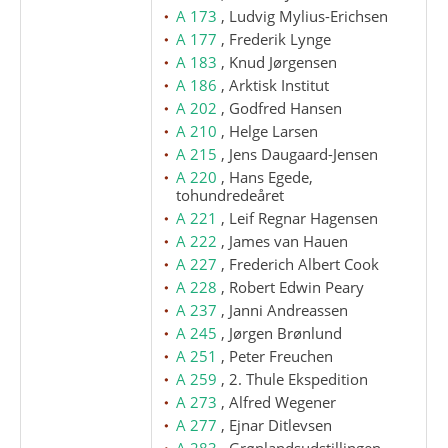
A 173
, Ludvig Mylius-Erichsen
A 177
, Frederik Lynge
A 183
, Knud Jørgensen
A 186
, Arktisk Institut
A 202
, Godfred Hansen
A 210
, Helge Larsen
A 215
, Jens Daugaard-Jensen
A 220
, Hans Egede,
tohundredeåret
A 221
, Leif Regnar Hagensen
A 222
, James van Hauen
A 227
, Frederich Albert Cook
A 228
, Robert Edwin Peary
A 237
, Janni Andreassen
A 245
, Jørgen Brønlund
A 251
, Peter Freuchen
A 259
, 2. Thule Ekspedition
A 273
, Alfred Wegener
A 277
, Ejnar Ditlevsen
A 283
, Grønlandsudstillingen