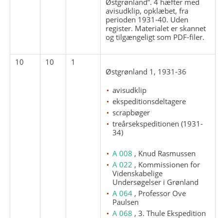
Østgrønland”. 4 hæfter med
avisudklip, opklæbet, fra
perioden 1931-40. Uden
register. Materialet er skannet
og tilgængeligt som PDF-filer.
10
10
1
Østgrønland 1, 1931-36
avisudklip
ekspeditionsdeltagere
scrapbøger
treårsekspeditionen (1931-
34)
A 008
, Knud Rasmussen
A 022
, Kommissionen for
Videnskabelige
Undersøgelser i Grønland
A 064
, Professor Ove
Paulsen
A 068
, 3. Thule Ekspedition