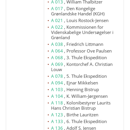
A 013
, William Thalbitzer
A 017
, Den Kongelige
Grønlandske Handel (KGH)
A 021
, Louis Rostock-Jensen
A 022
, Kommissionen for
Videnskabelige Undersøgelser i
Grønland
A 038
, Friedrich Littmann
A 064
, Professor Ove Paulsen
A 068
, 3. Thule Ekspedition
A 069
, Kontorchef A. Christian
Louw
A 078
, 5. Thule Ekspedition
A 094
, Ejnar Mikkelsen
A 103
, Henning Bistrup
A 104
, K. William-Jørgensen
A 118
, Kolonibestyrer Laurits
Hans Christian Bistrup
A 123
, Birthe Lauritzen
A 133
, 6. Thule Ekspedition
A 136
, Adolf S. Jensen