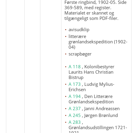
Første ringbind, 1902-05. Side
369-589, med register.
Materialet er skannet og
tilgængeligt som PDF-filer.
avisudklip
litterære
grønlandsekspedition (1902-
04)
scrapbøger
A 118
, Kolonibestyrer
Laurits Hans Christian
Bistrup
A 173
, Ludvig Mylius-
Erichsen
A 194
, Den Litterære
Grønlandsekspedition
A 237
, Janni Andreassen
A 245
, Jørgen Brønlund
A 283
,
Grønlandsudstillingen 1721-
1921