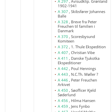
A 297
, Avisudklip. Grønland
1902-1941
A 307
, Skibsfører Johannes
Balle
A 328
, Breve fra Peter
Freuchen til familien i
Danmark
A 370
, Scoresbysund
Komiteen
A 372
, 1. Thule Ekspedition
A 407
, Christian Vibe
A 411
, Danske Tjukotka
Ekspeditioner
A 442
, Poul Hennings
A 443
, N.C.Th. Møller ?
A 446
, Peter Freuchen
Arkivet
A 450
, Søofficer Kjeld
Søderlund
A 456
, Hilma Hansen
A 459
, Jens Fynbo
A 467
, Harald Moltke