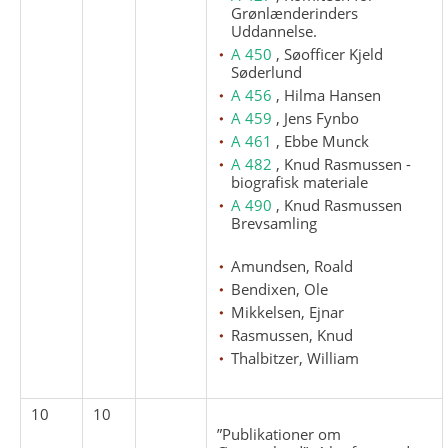
Grønlænderinders
Uddannelse.
A 450
, Søofficer Kjeld
Søderlund
A 456
, Hilma Hansen
A 459
, Jens Fynbo
A 461
, Ebbe Munck
A 482
, Knud Rasmussen -
biografisk materiale
A 490
, Knud Rasmussen
Brevsamling
Amundsen, Roald
Bendixen, Ole
Mikkelsen, Ejnar
Rasmussen, Knud
Thalbitzer, William
10
10
”Publikationer om