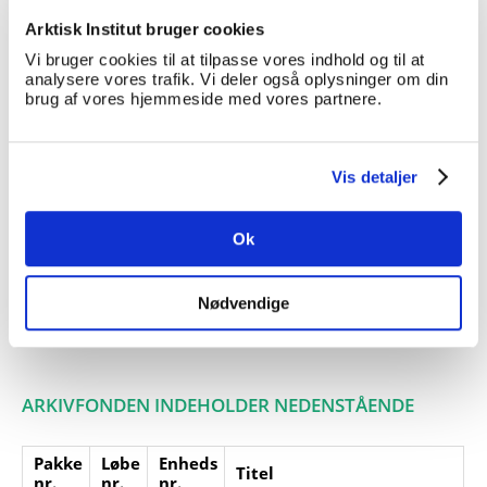
Arktisk Institut bruger cookies
Boganmeldelse.
Vi bruger cookies til at tilpasse vores indhold og til at
Giver:
analysere vores trafik. Vi deler også oplysninger om din
brug af vores hjemmeside med vores partnere.
Accessionsdato:
Klausuler:
Note:
Ingen note registreret
Vis detaljer
Henvisninger
Relaterede
Ok
fonde:
Emneord:
Nødvendige
Personer:
ARKIVFONDEN INDEHOLDER NEDENSTÅENDE
Pakke
Løbe
Enheds
Titel
nr.
nr.
nr.