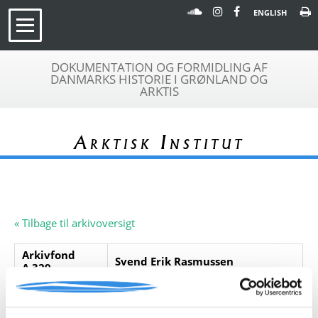
ENGLISH
DOKUMENTATION OG FORMIDLING AF
DANMARKS HISTORIE I GRØNLAND OG
ARKTIS
Arktisk Institut
« Tilbage til arkivoversigt
Arkivfond
Svend Erik Rasmussen
A 329
Beskrivelse:
Svend Erik Rasmussen 1923-1972,
præst og provst i Grønland.