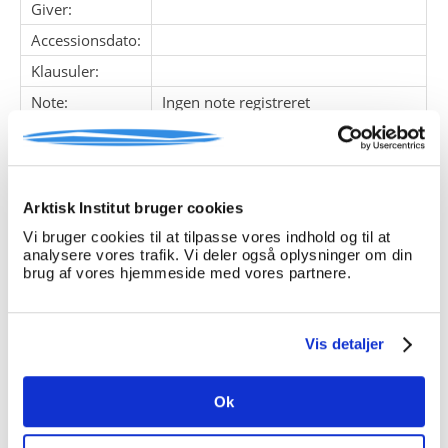
Giver:
Accessionsdato:
Klausuler:
Note:
Ingen note registreret
Henvisninger
Relaterede
fonde:
Arktisk Institut bruger cookies
Emneord:
Vi bruger cookies til at tilpasse vores indhold og til at
Personer:
analysere vores trafik. Vi deler også oplysninger om din
brug af vores hjemmeside med vores partnere.
ARKIVFONDEN INDEHOLDER NEDENSTÅENDE
Vis detaljer
Pakke
Løbe
Enheds
Titel
nr.
nr.
nr.
Ok
1
1
Rosenberg-Ekspeditionen,