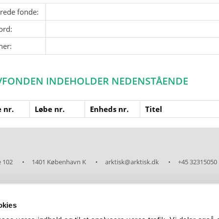
erede fonde:
ord:
ner:
VFONDEN INDEHOLDER NEDENSTÅENDE
 nr.
Løbe nr.
Enheds nr.
Titel
 102
1401 København K
arktisk@arktisk.dk
+45 32315050
okies