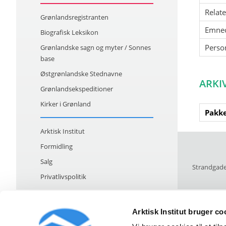
Relat
Grønlandsregistranten
Emne
Biografisk Leksikon
Perso
Grønlandske sagn og myter / Sonnes
base
Østgrønlandske Stednavne
ARKI
Grønlandsekspeditioner
Kirker i Grønland
Pakke
Arktisk Institut
Formidling
Salg
Strandgade
Privatlivspolitik
Arktisk Institut bruger co