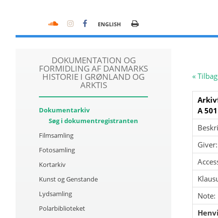
ENGLISH
DOKUMENTATION OG
FORMIDLING AF DANMARKS
HISTORIE I GRØNLAND OG
« Tilbag
ARKTIS
Arkiv
Dokumentarkiv
A 501
Søg i dokumentregistranten
Beskri
Filmsamling
Giver:
Fotosamling
Acces
Kortarkiv
Klausu
Kunst og Genstande
Lydsamling
Note:
Polarbiblioteket
Henvi