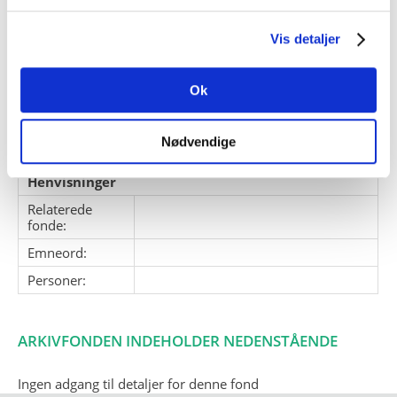
Danske Øen. Brevene ligger
udelukkende som skannede PDF-
Vis detaljer
filer.
Giver:
Lotte Jeppesen
Ok
Accessionsdato:
Klausuler:
Ikke tilgængelig
Nødvendige
Note:
Note eksisterer
Henvisninger
Relaterede
fonde:
Emneord:
Personer:
ARKIVFONDEN INDEHOLDER NEDENSTÅENDE
Ingen adgang til detaljer for denne fond