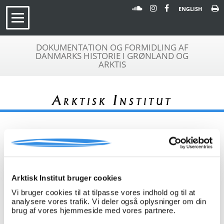
ENGLISH
DOKUMENTATION OG FORMIDLING AF
DANMARKS HISTORIE I GRØNLAND OG
ARKTIS
Arktisk Institut
« Tilbage til arkivoversigt
Arktisk Institut bruger cookies
Arkivfond
Breve fra Peter Freuchen til
A 328
familien i Danmark
Vi bruger cookies til at tilpasse vores indhold og til at
analysere vores trafik. Vi deler også oplysninger om din
Beskrivelse:
Breve til Ib Freuchen og familien i
brug af vores hjemmeside med vores partnere.
Nykøbing Falster fra Peter Freuchen,
mens denne var i Thule og på