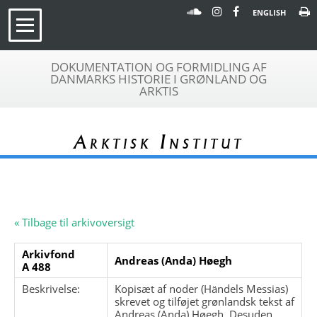
ENGLISH
DOKUMENTATION OG FORMIDLING AF
DANMARKS HISTORIE I GRØNLAND OG
ARKTIS
Arktisk Institut
« Tilbage til arkivoversigt
Arkivfond
Andreas (Anda) Høegh
A 488
Beskrivelse:
Kopisæt af noder (Händels Messias)
skrevet og tilføjet grønlandsk tekst af
Andreas (Anda) Høegh. Desuden