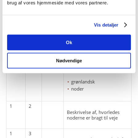
brug af vores hjemmeside med vores partnere.
ARKIVFONDEN INDEHOLDER NEDENSTÅENDE
Vis detaljer
Pakke
Løbe
Enheds
Titel
nr.
nr.
nr.
1
1
Ok
Kopisæt af originale noder
skrevet og tilføjet
grønlandsk tekst af Andreas
Nødvendige
(Anda) Høegh - efter Händels
Messias
grønlandsk
noder
1
2
Beskrivelse af, hvorledes
noderne er bragt til veje
1
3