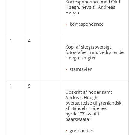
Korrespondance med Oluf
Høegh, nevø til Andreas
Høegh
korrespondance
1
4
Kopi af slægtsoversigt,
fotografier mm. vedrørende
Høegh-slægten
stamtavler
1
5
Udskrift af noder samt
Andreas Høeghs
oversættelse til grønlandsk
af Händels "Fårenes
hyrde"/"Savaatit
paarsisaata"
grønlandsk