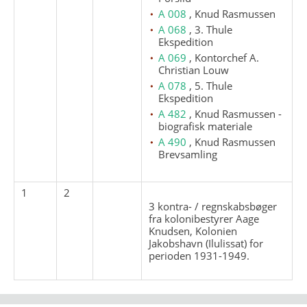
A 008
, Knud Rasmussen
A 068
, 3. Thule
Ekspedition
A 069
, Kontorchef A.
Christian Louw
A 078
, 5. Thule
Ekspedition
A 482
, Knud Rasmussen -
biografisk materiale
A 490
, Knud Rasmussen
Brevsamling
1
2
3 kontra- / regnskabsbøger
fra kolonibestyrer Aage
Knudsen, Kolonien
Jakobshavn (Ilulissat) for
perioden 1931-1949.