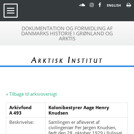
ENGLISH
DOKUMENTATION OG FORMIDLING AF
DANMARKS HISTORIE I GRØNLAND OG
ARKTIS
Arktisk Institut
« Tilbage til arkivoversigt
Arkivfond
Kolonibestyrer Aage Henry
A 493
Knudsen
Beskrivelse:
Samlingen er afleveret af
civilingeniør Per Jørgen Knudsen,
født den 28. oktober 1929 i Ilulissat.