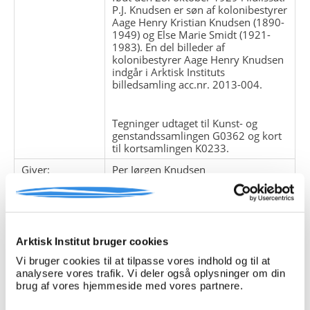
P.J. Knudsen er søn af kolonibestyrer
Aage Henry Kristian Knudsen (1890-
1949) og Else Marie Smidt (1921-
1983). En del billeder af
kolonibestyrer Aage Henry Knudsen
indgår i Arktisk Instituts
billedsamling acc.nr. 2013-004.
Tegninger udtaget til Kunst- og
genstandssamlingen G0362 og kort
til kortsamlingen K0233.
Giver:
Per Jørgen Knudsen
Accessionsdato:
Klausuler:
Note:
Note eksisterer
Arktisk Institut bruger cookies
Henvisninger
Vi bruger cookies til at tilpasse vores indhold og til at
analysere vores trafik. Vi deler også oplysninger om din
Relaterede
brug af vores hjemmeside med vores partnere.
fonde: