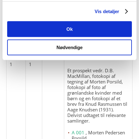
Emneord:
Personer:
Vis detaljer
Ok
ARKIVFONDEN INDEHOLDER NEDENSTÅENDE
Nødvendige
Pakke
Løbe
Enheds
Titel
nr.
nr.
nr.
1
1
Et prospekt vedr. D.B.
MacMillan, fotokopi af
tegning af Morten Porsild,
fotokopi af foto af
grønlandske kvinder med
børn og en fotokopi af et
brev fra Knud Rasmussen til
Aage Knudsen (1931).
Delvist udtaget til relevante
samlinger.
A 001
, Morten Pedersen
Porsild