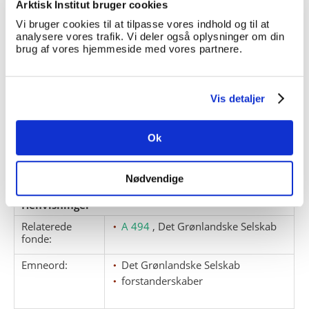
Arktisk Institut bruger cookies
referater og oversigter over bl.a.
grønlændergæld m.m.
Vi bruger cookies til at tilpasse vores indhold og til at
analysere vores trafik. Vi deler også oplysninger om din
brug af vores hjemmeside med vores partnere.
Samlingen er udleveret til Nunatta
Katersugaasivia Allagaateqarfialu /
Grønlands Nationalmuseum og
Arkiv, 2014.
Vis detaljer
Giver:
Ok
Accessionsdato:
Klausuler:
Nødvendige
Note:
Note eksisterer
Henvisninger
Relaterede
A 494
, Det Grønlandske Selskab
fonde:
Emneord:
Det Grønlandske Selskab
forstanderskaber