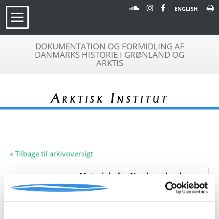
ENGLISH
DOKUMENTATION OG FORMIDLING AF
DANMARKS HISTORIE I GRØNLAND OG
ARKTIS
Arktisk Institut
« Tilbage til arkivoversigt
Materiale fra Nordgrønlands
Arkivfond
Inspektorat, 1863-1872 (udtaget
A 510
fra A 494, Det Grønlandske
Selskabs samling)
Beskrivelse:
Håndskrevet dokument med