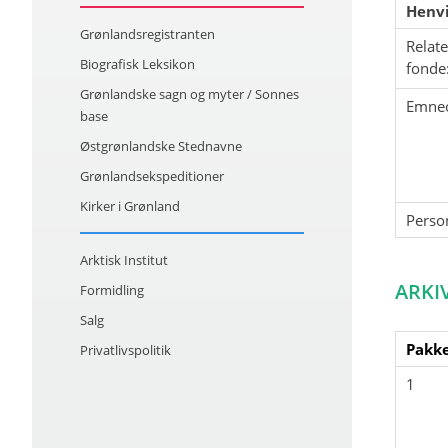
Henvi
Grønlandsregistranten
Relat
Biografisk Leksikon
fonde
Grønlandske sagn og myter / Sonnes
Emne
base
Østgrønlandske Stednavne
Grønlandsekspeditioner
Kirker i Grønland
Perso
Arktisk Institut
ARKI
Formidling
Salg
Pakke
Privatlivspolitik
1