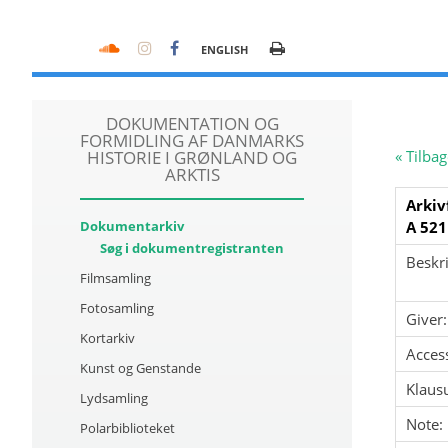
ENGLISH
DOKUMENTATION OG
FORMIDLING AF DANMARKS
HISTORIE I GRØNLAND OG
« Tilbag
ARKTIS
Arkiv
Dokumentarkiv
A 521
Søg i dokumentregistranten
Beskri
Filmsamling
Fotosamling
Giver:
Kortarkiv
Acces
Kunst og Genstande
Klausu
Lydsamling
Note:
Polarbiblioteket