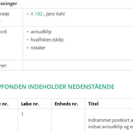
sninger
erede
A 182
, Jens Vahl
:
ord:
avisudklip
hvalfisken (skib)
notater
ner:
VFONDEN INDEHOLDER NEDENSTÅENDE
 nr.
Løbe nr.
Enheds nr.
Titel
1
Indrammet postkort af
indsat avisudklip og 