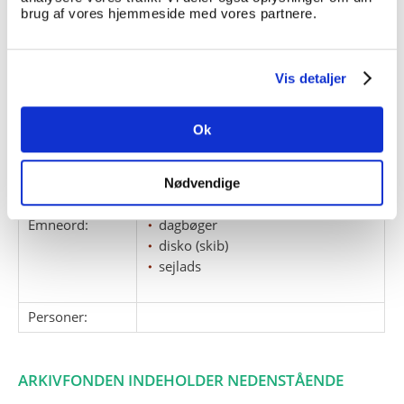
Dagbogen er ført af C. Bang.
brug af vores hjemmeside med vores partnere.
Giver:
Accessionsdato:
Vis detaljer
Klausuler:
Note:
Note eksisterer
Ok
Henvisninger
Relaterede
Nødvendige
fonde:
Emneord:
dagbøger
disko (skib)
sejlads
Personer:
ARKIVFONDEN INDEHOLDER NEDENSTÅENDE