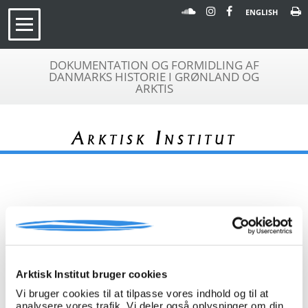
ENGLISH
DOKUMENTATION OG FORMIDLING AF
DANMARKS HISTORIE I GRØNLAND OG
ARKTIS
Arktisk Institut
« Tilbage til arkivoversigt
Arkivfond
Togt med M/S Disko
A 536
Arktisk Institut bruger cookies
Beskrivelse:
Kopi af dagbog fra rejse med M/S
Disko sommeren 1934 fra
Vi bruger cookies til at tilpasse vores indhold og til at
København til Diskobugten og retur.
analysere vores trafik. Vi deler også oplysninger om din