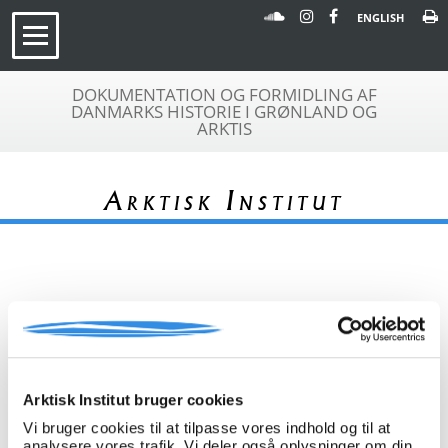
ENGLISH
DOKUMENTATION OG FORMIDLING AF
DANMARKS HISTORIE I GRØNLAND OG
ARKTIS
Arktisk Institut
« Tilbage til arkivoversigt
Arkivfond
Lisbeth Bartholdy
A 552
Arktisk Institut bruger cookies
Beskrivelse:
Dagbog med billeder fra 1965-1967,
hvor Lisbeth Bartholdy var
Vi bruger cookies til at tilpasse vores indhold og til at
sygeplejerske i Fiskenæsset. Se også
analysere vores trafik. Vi deler også oplysninger om din