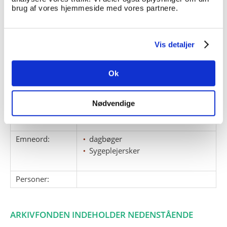
fotosamlingen acc.nr. 2015-025.
brug af vores hjemmeside med vores partnere.
Giver:
Lisbeth Bartholdy
Accessionsdato:
Vis detaljer
Klausuler:
Materialet er delvist klausuleret -
kontakt arkivchef.
Ok
Note:
Ingen note registreret
Henvisninger
Nødvendige
Relaterede
A 335
, Rolf Kjellström
fonde:
Emneord:
dagbøger
Sygeplejersker
Personer:
ARKIVFONDEN INDEHOLDER NEDENSTÅENDE